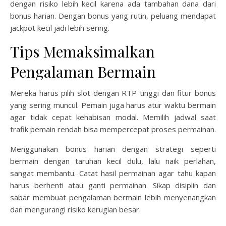
dengan risiko lebih kecil karena ada tambahan dana dari
bonus harian. Dengan bonus yang rutin, peluang mendapat
jackpot kecil jadi lebih sering.
Tips Memaksimalkan
Pengalaman Bermain
Mereka harus pilih slot dengan RTP tinggi dan fitur bonus
yang sering muncul. Pemain juga harus atur waktu bermain
agar tidak cepat kehabisan modal. Memilih jadwal saat
trafik pemain rendah bisa mempercepat proses permainan.
Menggunakan bonus harian dengan strategi seperti
bermain dengan taruhan kecil dulu, lalu naik perlahan,
sangat membantu. Catat hasil permainan agar tahu kapan
harus berhenti atau ganti permainan. Sikap disiplin dan
sabar membuat pengalaman bermain lebih menyenangkan
dan mengurangi risiko kerugian besar.