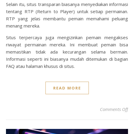
Selain itu, situs transparan biasanya menyediakan informasi
tentang RTP (Return to Player) untuk setiap permainan.
RTP yang jelas membantu pemain memahami peluang
menang mereka.
Situs terpercaya juga mengizinkan pemain mengakses
riwayat permainan mereka. Ini membuat pemain bisa
memastikan tidak ada kecurangan selama bermain.
Informasi seperti ini biasanya mudah ditemukan di bagian
FAQ atau halaman khusus di situs.
READ MORE
on
Comments Off