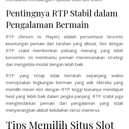
Pentingnya RTP Stabil dalam
Pengalaman Bermain
RTP (Return to Player) adalah persentase teoretis
keuntungan pemain dari taruhan yang dibuat. Slot dengan
RTP stabil memberikan peluang menang yang lebih
konsisten. Ini membantu pemain merencanakan strategi
dan mengelola modal dengan lebih baik.
RTP yang tetap tidak berubah sepanjang waktu
menciptakan lingkungan bermain yang adil. Mereka yang
memilih mesin slot dengan RTP tinggi biasanya mendapat
hasil yang lebih baik dalam jangka panjang. RTP stabil juga
menghindarkan pemain dari pengalaman yang tidak
menyenangkan akibat kekalahan terus-menerus.
Tips Memilih Situs Slot