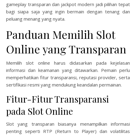
gameplay transparan dan jackpot modern jadi pilihan tepat
bagi siapa saja yang ingin bermain dengan tenang dan
peluang menang yang nyata.
Panduan Memilih Slot
Online yang Transparan
Memilih slot online harus didasarkan pada kejelasan
informasi dan keamanan yang ditawarkan. Pemain perlu
memperhatikan fitur transparansi, reputasi provider, serta
sertifikasi resmi yang mendukung keandalan permainan.
Fitur-Fitur Transparansi
pada Slot Online
Slot yang transparan biasanya menampilkan informasi
penting seperti RTP (Return to Player) dan volatilitas