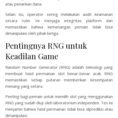
atau penarikan dana.
Selain itu, operator sering melakukan audit keamanan
secara rutin. Ini menjaga integritas platform dan
memastikan bahwa kemenangan pemain tidak bisa
dimanipulasi oleh pihak ketiga.
Pentingnya RNG untuk
Keadilan Game
Random Number Generator (RNG) adalah teknologi yang
membuat hasil permainan slot benar-benar acak. RNG
memastikan setiap putaran memberikan kesempatan
menang yang setara.
Penting bagi pemain untuk memilih slot yang menggunakan
RNG yang sudah diuji oleh laboratorium independen. Tes ini
menjamin bahwa hasil permainan tidak bisa diprediksi atau
dimanipulasi.