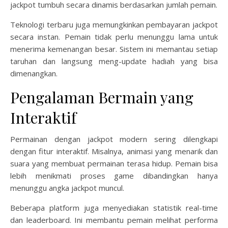
jackpot tumbuh secara dinamis berdasarkan jumlah pemain.
Teknologi terbaru juga memungkinkan pembayaran jackpot
secara instan. Pemain tidak perlu menunggu lama untuk
menerima kemenangan besar. Sistem ini memantau setiap
taruhan dan langsung meng-update hadiah yang bisa
dimenangkan.
Pengalaman Bermain yang
Interaktif
Permainan dengan jackpot modern sering dilengkapi
dengan fitur interaktif. Misalnya, animasi yang menarik dan
suara yang membuat permainan terasa hidup. Pemain bisa
lebih menikmati proses game dibandingkan hanya
menunggu angka jackpot muncul.
Beberapa platform juga menyediakan statistik real-time
dan leaderboard. Ini membantu pemain melihat performa