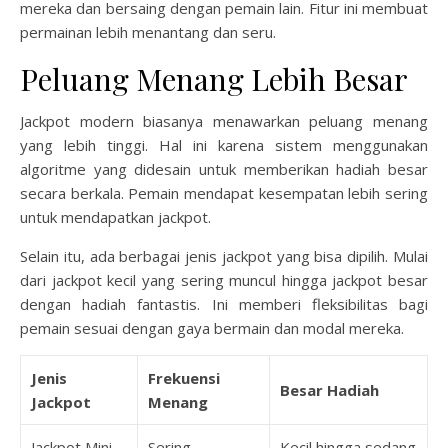
mereka dan bersaing dengan pemain lain. Fitur ini membuat
permainan lebih menantang dan seru.
Peluang Menang Lebih Besar
Jackpot modern biasanya menawarkan peluang menang
yang lebih tinggi. Hal ini karena sistem menggunakan
algoritme yang didesain untuk memberikan hadiah besar
secara berkala. Pemain mendapat kesempatan lebih sering
untuk mendapatkan jackpot.
Selain itu, ada berbagai jenis jackpot yang bisa dipilih. Mulai
dari jackpot kecil yang sering muncul hingga jackpot besar
dengan hadiah fantastis. Ini memberi fleksibilitas bagi
pemain sesuai dengan gaya bermain dan modal mereka.
Jenis
Frekuensi
Besar Hadiah
Jackpot
Menang
Jackpot Mini
Sering
Kecil hingga sedang