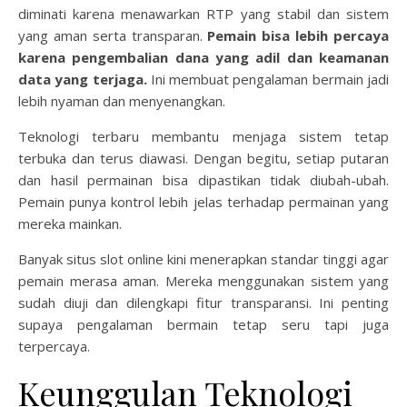
diminati karena menawarkan RTP yang stabil dan sistem
yang aman serta transparan.
Pemain bisa lebih percaya
karena pengembalian dana yang adil dan keamanan
data yang terjaga.
Ini membuat pengalaman bermain jadi
lebih nyaman dan menyenangkan.
Teknologi terbaru membantu menjaga sistem tetap
terbuka dan terus diawasi. Dengan begitu, setiap putaran
dan hasil permainan bisa dipastikan tidak diubah-ubah.
Pemain punya kontrol lebih jelas terhadap permainan yang
mereka mainkan.
Banyak situs slot online kini menerapkan standar tinggi agar
pemain merasa aman. Mereka menggunakan sistem yang
sudah diuji dan dilengkapi fitur transparansi. Ini penting
supaya pengalaman bermain tetap seru tapi juga
terpercaya.
Keunggulan Teknologi