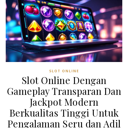
SLOT ONLINE
Slot Online Dengan
Gameplay Transparan Dan
Jackpot Modern
Berkualitas Tinggi Untuk
Pengalaman Seru dan Adil