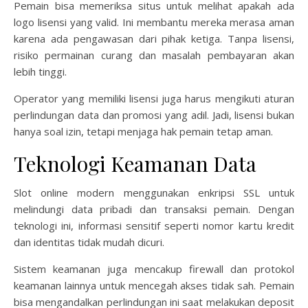
Pemain bisa memeriksa situs untuk melihat apakah ada
logo lisensi yang valid. Ini membantu mereka merasa aman
karena ada pengawasan dari pihak ketiga. Tanpa lisensi,
risiko permainan curang dan masalah pembayaran akan
lebih tinggi.
Operator yang memiliki lisensi juga harus mengikuti aturan
perlindungan data dan promosi yang adil. Jadi, lisensi bukan
hanya soal izin, tetapi menjaga hak pemain tetap aman.
Teknologi Keamanan Data
Slot online modern menggunakan enkripsi SSL untuk
melindungi data pribadi dan transaksi pemain. Dengan
teknologi ini, informasi sensitif seperti nomor kartu kredit
dan identitas tidak mudah dicuri.
Sistem keamanan juga mencakup firewall dan protokol
keamanan lainnya untuk mencegah akses tidak sah. Pemain
bisa mengandalkan perlindungan ini saat melakukan deposit