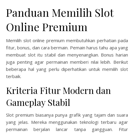
Panduan Memilih Slot
Online Premium
Memilih slot online premium membutuhkan perhatian pada
fitur, bonus, dan cara bermain. Pemain harus tahu apa yang
membuat slot itu stabil dan menyenangkan. Bonus harian
juga penting agar permainan memberi nilai lebih. Berikut
beberapa hal yang perlu diperhatikan untuk memilih slot
terbaik.
Kriteria Fitur Modern dan
Gameplay Stabil
Slot premium biasanya punya grafik yang tajam dan suara
yang jelas. Mereka menggunakan teknologi terbaru agar
permainan berjalan lancar tanpa gangguan. Fitur