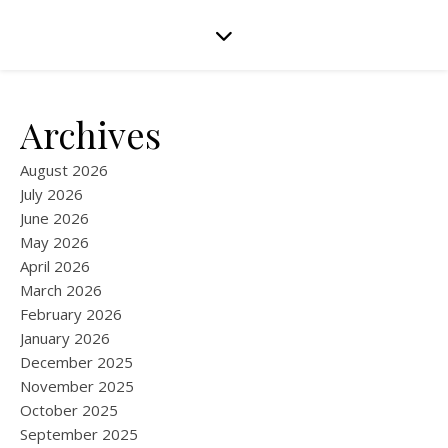
Archives
August 2026
July 2026
June 2026
May 2026
April 2026
March 2026
February 2026
January 2026
December 2025
November 2025
October 2025
September 2025