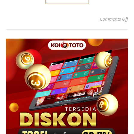
on 
Comments Off