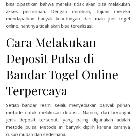
bisa dipastikan bahwa mereka tidak akan bisa melakukan
akses permainan. Dengan demikian, tujuan mereka
mendapatkan banyak keuntungan dari main judi togel
online, nantinya tidak akan bisa terealisasi.
Cara Melakukan
Deposit Pulsa di
Bandar Togel Online
Terpercaya
Setiap bandar resmi selalu menyediakan banyak pilihan
metode untuk melakukan deposit. Namun, dari berbagai
jenis deposit tersebut, yang paling digunakan adalah
metode pulsa. Metode ini banyak dipilih karena caranya
cukup mudah dan sederhana.