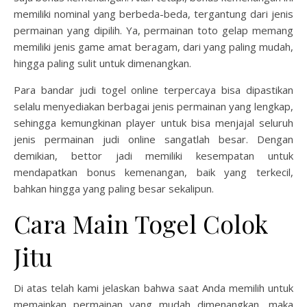
memiliki nominal yang berbeda-beda, tergantung dari jenis
permainan yang dipilih. Ya, permainan toto gelap memang
memiliki jenis game amat beragam, dari yang paling mudah,
hingga paling sulit untuk dimenangkan.
Para bandar judi togel online terpercaya bisa dipastikan
selalu menyediakan berbagai jenis permainan yang lengkap,
sehingga kemungkinan player untuk bisa menjajal seluruh
jenis permainan judi online sangatlah besar. Dengan
demikian, bettor jadi memiliki kesempatan untuk
mendapatkan bonus kemenangan, baik yang terkecil,
bahkan hingga yang paling besar sekalipun.
Cara Main Togel Colok
Jitu
Di atas telah kami jelaskan bahwa saat Anda memilih untuk
memainkan permainan yang mudah dimenangkan, maka