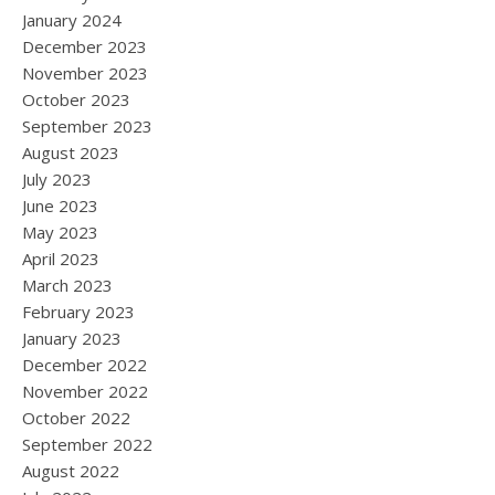
January 2024
December 2023
November 2023
October 2023
September 2023
August 2023
July 2023
June 2023
May 2023
April 2023
March 2023
February 2023
January 2023
December 2022
November 2022
October 2022
September 2022
August 2022