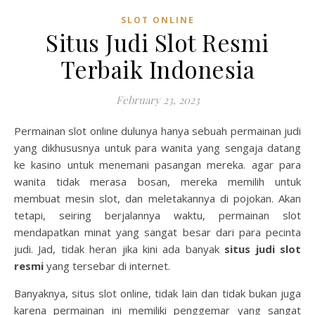
SLOT ONLINE
Situs Judi Slot Resmi
Terbaik Indonesia
February 23, 2023
Permainan slot online dulunya hanya sebuah permainan judi
yang dikhususnya untuk para wanita yang sengaja datang
ke kasino untuk menemani pasangan mereka. agar para
wanita tidak merasa bosan, mereka memilih untuk
membuat mesin slot, dan meletakannya di pojokan. Akan
tetapi, seiring berjalannya waktu, permainan slot
mendapatkan minat yang sangat besar dari para pecinta
judi. Jad, tidak heran jika kini ada banyak
situs judi slot
resmi
yang tersebar di internet.
Banyaknya, situs slot online, tidak lain dan tidak bukan juga
karena permainan ini memiliki penggemar yang sangat