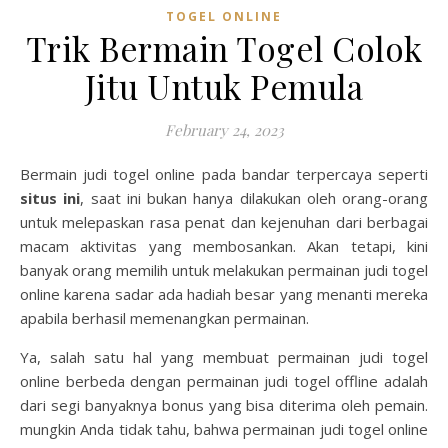
TOGEL ONLINE
Trik Bermain Togel Colok
Jitu Untuk Pemula
February 24, 2023
Bermain judi togel online pada bandar terpercaya seperti
situs ini
, saat ini bukan hanya dilakukan oleh orang-orang
untuk melepaskan rasa penat dan kejenuhan dari berbagai
macam aktivitas yang membosankan. Akan tetapi, kini
banyak orang memilih untuk melakukan permainan judi togel
online karena sadar ada hadiah besar yang menanti mereka
apabila berhasil memenangkan permainan.
Ya, salah satu hal yang membuat permainan judi togel
online berbeda dengan permainan judi togel offline adalah
dari segi banyaknya bonus yang bisa diterima oleh pemain.
mungkin Anda tidak tahu, bahwa permainan judi togel online