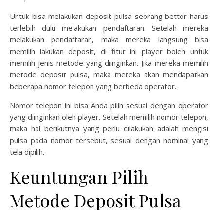
Untuk bisa melakukan deposit pulsa seorang bettor harus
terlebih dulu melakukan pendaftaran. Setelah mereka
melakukan pendaftaran, maka mereka langsung bisa
memilih lakukan deposit, di fitur ini player boleh untuk
memilih jenis metode yang diinginkan. Jika mereka memilih
metode deposit pulsa, maka mereka akan mendapatkan
beberapa nomor telepon yang berbeda operator.
Nomor telepon ini bisa Anda pilih sesuai dengan operator
yang diinginkan oleh player. Setelah memilih nomor telepon,
maka hal berikutnya yang perlu dilakukan adalah mengisi
pulsa pada nomor tersebut, sesuai dengan nominal yang
tela dipilih.
Keuntungan Pilih
Metode Deposit Pulsa