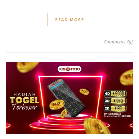
READ MORE
on 
Comments Off