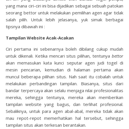
yang mana ciri-ciri ini bisa dijadikan sebagai sebuah patokan
seorang bettor untuk melakukan pemilihan agen agar tidak
salah pilih. Untuk lebih jelasanya, yuk simak berbagai
tipsnya dibawah ini :
Tampilan Website Acak-Acakan
Ciri pertama ini sebenarnya boleh dibilang cukup mudah
untuk dikenali. Ketika mencari situs pilihan, tentunya
bettor
akan memasukan kata kunci seputar agen judi togel di
mesin pencarian, kemudian di halaman pertama akan
muncul beberapa pilihan situs. Nah saat itu cobalah untuk
melakukan perbandingan tampilan. Biasanya, situs dari
bandar terpercaya akan selalu menjaga nilai profesionalitas
mereka, sehingga tentunya, mereka akan memberikan
tampilan website yang bagus, dan terlihat profesional.
Sebaliknya, untuk para agen abal-abal, mereka tidak akan
mau repot-repot memerhatikan hal tersebut, sehingga
tampilan situs akan terkesan berantakan.