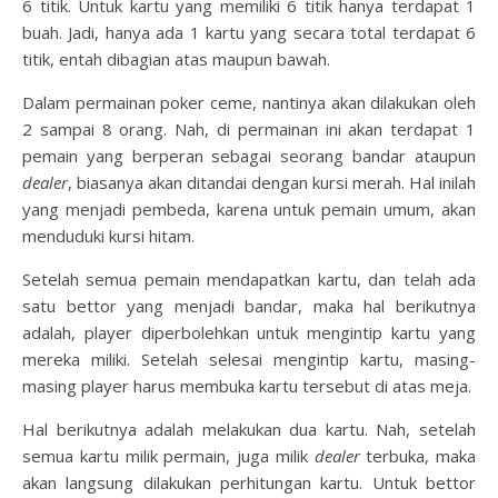
6 titik. Untuk kartu yang memiliki 6 titik hanya terdapat 1
buah. Jadi, hanya ada 1 kartu yang secara total terdapat 6
titik, entah dibagian atas maupun bawah.
Dalam permainan poker ceme, nantinya akan dilakukan oleh
2 sampai 8 orang. Nah, di permainan ini akan terdapat 1
pemain yang berperan sebagai seorang bandar ataupun
dealer
, biasanya akan ditandai dengan kursi merah. Hal inilah
yang menjadi pembeda, karena untuk pemain umum, akan
menduduki kursi hitam.
Setelah semua pemain mendapatkan kartu, dan telah ada
satu bettor yang menjadi bandar, maka hal berikutnya
adalah, player diperbolehkan untuk mengintip kartu yang
mereka miliki. Setelah selesai mengintip kartu, masing-
masing player harus membuka kartu tersebut di atas meja.
Hal berikutnya adalah melakukan dua kartu. Nah, setelah
semua kartu milik permain, juga milik
dealer
terbuka, maka
akan langsung dilakukan perhitungan kartu. Untuk bettor