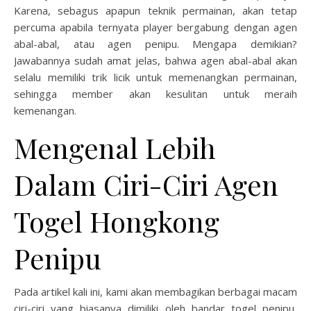
Karena, sebagus apapun teknik permainan, akan tetap
percuma apabila ternyata player bergabung dengan agen
abal-abal, atau agen penipu. Mengapa demikian?
Jawabannya sudah amat jelas, bahwa agen abal-abal akan
selalu memiliki trik licik untuk memenangkan permainan,
sehingga member akan kesulitan untuk meraih
kemenangan.
Mengenal Lebih
Dalam Ciri-Ciri Agen
Togel Hongkong
Penipu
Pada artikel kali ini, kami akan membagikan berbagai macam
ciri-ciri yang biasanya dimiliki oleh bandar togel penipu,