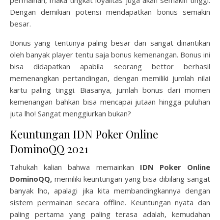
permainan, maka tingkat loyalitas juga akan semakin tinggi.
Dengan demikian potensi mendapatkan bonus semakin
besar.
Bonus yang tentunya paling besar dan sangat dinantikan
oleh banyak player tentu saja bonus kemenangan. Bonus ini
bisa didapatkan apabila seorang bettor berhasil
memenangkan pertandingan, dengan memiliki jumlah nilai
kartu paling tinggi. Biasanya, jumlah bonus dari momen
kemenangan bahkan bisa mencapai jutaan hingga puluhan
juta lho! Sangat menggiurkan bukan?
Keuntungan IDN Poker Online
DominoQQ 2021
Tahukah kalian bahwa memainkan
IDN Poker Online
DominoQQ,
memiliki keuntungan yang bisa dibilang sangat
banyak lho, apalagi jika kita membandingkannya dengan
sistem permainan secara offline. Keuntungan nyata dan
paling pertama yang paling terasa adalah, kemudahan