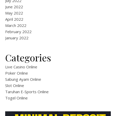
July 2022
June 2022
May 2022
April 2022
March 2022
February 2022
January 2022
Categories
Live Casino Online
Poker Online
Sabung Ayam Online
Slot Online
Taruhan E-Sports Online
Togel Online