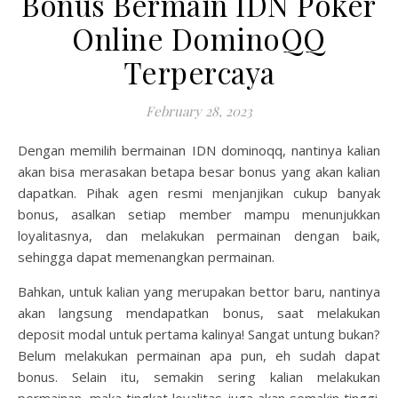
Bonus Bermain IDN Poker
Online DominoQQ
Terpercaya
February 28, 2023
Dengan memilih bermainan IDN dominoqq, nantinya kalian
akan bisa merasakan betapa besar bonus yang akan kalian
dapatkan. Pihak agen resmi menjanjikan cukup banyak
bonus, asalkan setiap member mampu menunjukkan
loyalitasnya, dan melakukan permainan dengan baik,
sehingga dapat memenangkan permainan.
Bahkan, untuk kalian yang merupakan bettor baru, nantinya
akan langsung mendapatkan bonus, saat melakukan
deposit modal untuk pertama kalinya! Sangat untung bukan?
Belum melakukan permainan apa pun, eh sudah dapat
bonus. Selain itu, semakin sering kalian melakukan