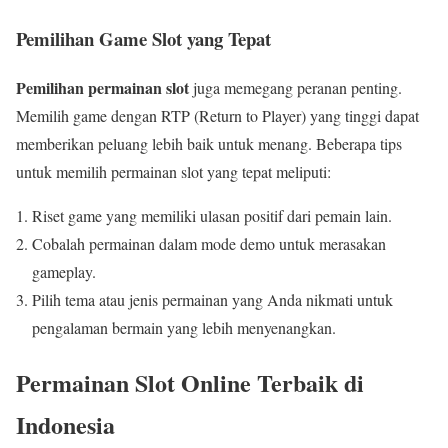
Pemilihan Game Slot yang Tepat
Pemilihan permainan slot
juga memegang peranan penting.
Memilih game dengan RTP (Return to Player) yang tinggi dapat
memberikan peluang lebih baik untuk menang. Beberapa tips
untuk memilih permainan slot yang tepat meliputi:
Riset game yang memiliki ulasan positif dari pemain lain.
Cobalah permainan dalam mode demo untuk merasakan
gameplay.
Pilih tema atau jenis permainan yang Anda nikmati untuk
pengalaman bermain yang lebih menyenangkan.
Permainan Slot Online Terbaik di
Indonesia