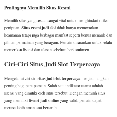
Pentingnya Memilih Situs Resmi
Memilih situs yang sesuai sangat vital untuk menghindari risiko
Situs resmi judi slot
penipuan.
tidak hanya menawarkan
keamanan tetapi juga berbagai manfaat seperti bonus menarik dan
pilihan permainan yang beragam. Pemain disarankan untuk selalu
memeriksa lisensi dan ulasan sebelum berkomitmen.
Ciri-Ciri Situs Judi Slot Terpercaya
situs judi slot terpercaya
Mengetahui ciri-ciri
menjadi langkah
penting bagi para pemain. Salah satu indikator utama adalah
lisensi yang dimiliki oleh situs tersebut. Dengan memilih situs
lisensi judi online
yang memiliki
yang valid, pemain dapat
merasa lebih aman saat bertaruh.