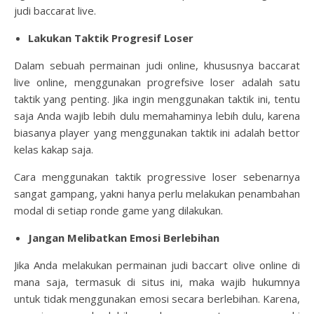
judi baccarat live.
Lakukan Taktik Progresif Loser
Dalam sebuah permainan judi online, khususnya baccarat
live online, menggunakan progrefsive loser adalah satu
taktik yang penting. Jika ingin menggunakan taktik ini, tentu
saja Anda wajib lebih dulu memahaminya lebih dulu, karena
biasanya player yang menggunakan taktik ini adalah bettor
kelas kakap saja.
Cara menggunakan taktik progressive loser sebenarnya
sangat gampang, yakni hanya perlu melakukan penambahan
modal di setiap ronde game yang dilakukan.
Jangan Melibatkan Emosi Berlebihan
Jika Anda melakukan permainan judi baccart olive online di
mana saja, termasuk di situs ini, maka wajib hukumnya
untuk tidak menggunakan emosi secara berlebihan. Karena,