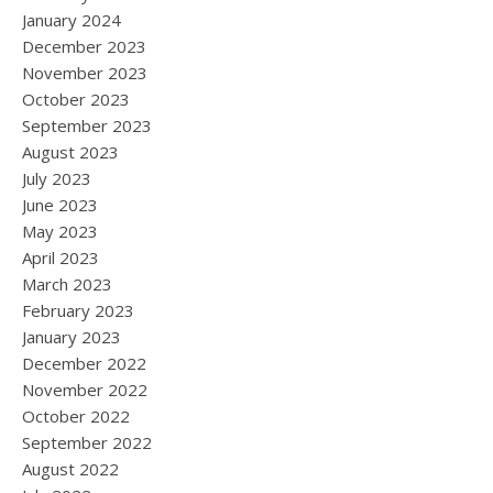
January 2024
December 2023
November 2023
October 2023
September 2023
August 2023
July 2023
June 2023
May 2023
April 2023
March 2023
February 2023
January 2023
December 2022
November 2022
October 2022
September 2022
August 2022