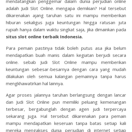
mendatangkan penggemar dalam dunia perjudian online
adalah Judi Slot Online. mengapa demikian? Hal tersebut
dikarenakan ajang taruhan satu ini mampu memberikan
hiburan sekaligus juga keuntungan hingga ratusan juta
rupiah hanya dalam waktu singkat saja, jika dimainkan pada
situs slot online terbaik Indo
nesia.
Para pemain pastinya tidak boleh putus asa jika belum
mendapatkan buah manis dalam kegiatan berjudi secara
online. sebab Judi Slot Online mampu memberikan
keuntungan sebesar-besarnya dengan cara yang mudah
dilakukan oleh semua kalangan pemainnya tanpa harus
mengkhawatirkan hal lainnya.
Agar proses jalannya taruhan berlangsung dengan lancar
dan Judi Slot Online pun memiliki peluang kemenangan
terbesar, bergabunglah dengan agen judi terpercaya
sekarang juga. Hal tersebut dikarenakan para pemain
mampu mendapatkan keseruan tanpa batas setiap kali
mereka mengakses dunia perjudian di internet setiap