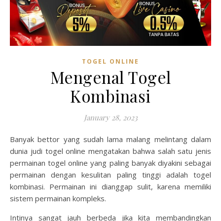
TOGEL ONLINE
Mengenal Togel
Kombinasi
January 28, 2023
Banyak bettor yang sudah lama malang melintang dalam
dunia judi togel online mengatakan bahwa salah satu jenis
permainan togel online yang paling banyak diyakini sebagai
permainan dengan kesulitan paling tinggi adalah togel
kombinasi. Permainan ini dianggap sulit, karena memiliki
sistem permainan kompleks.
Intinya sangat jauh berbeda jika kita membandingkan