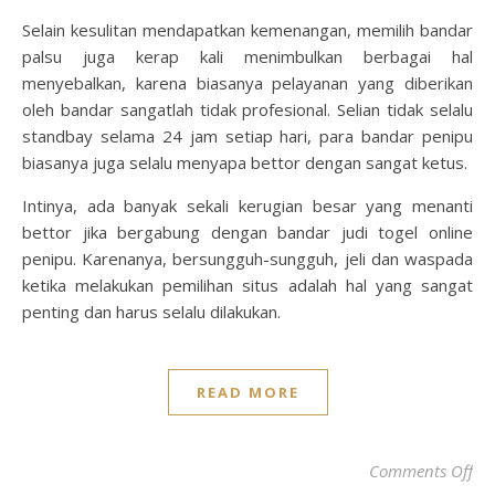
Selain kesulitan mendapatkan kemenangan, memilih bandar
palsu juga kerap kali menimbulkan berbagai hal
menyebalkan, karena biasanya pelayanan yang diberikan
oleh bandar sangatlah tidak profesional. Selian tidak selalu
standbay selama 24 jam setiap hari, para bandar penipu
biasanya juga selalu menyapa bettor dengan sangat ketus.
Intinya, ada banyak sekali kerugian besar yang menanti
bettor jika bergabung dengan bandar judi togel online
penipu. Karenanya, bersungguh-sungguh, jeli dan waspada
ketika melakukan pemilihan situs adalah hal yang sangat
penting dan harus selalu dilakukan.
READ MORE
on
Comments Off