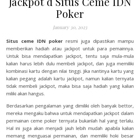
Jackpot d Situs Ceme IDN
Poker
January 30, 2023
Situs ceme IDN poker
resmi juga dipastikan mampu
memberikan hadiah atau jackpot untuk para pemainnya.
Untuk bisa mendapatkan jackpot, tentu saja mula-mula
kalian harus lebih dulu membeli jackpot, dan juga memiliki
kombinasi kartu dengan nilai tinggi. Jika nantinya kartu yang
kalian pegang adalah kartu jackpot, namun kalian ternyata
tidak membeli jackpot, maka bisa saja hadiah yang kalian
miliki akan hangus.
Berdasarkan pengalaman yang dimiliki oleh banyak bettor,
mereka mengaku bahwa untuk mendapatkan jackpot dalam
permainan ceme poker ternyata bukanlah hal yang terlalu.
Hal ini juga akan menjadi jauh lebih mudah apabila kalian
memang menguasai permainan, dan memiliki hoki besar