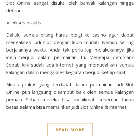
Slot Online sangat disukai oleh banyak kalangan hingga
detik ini:
Akses praktis
Dahulu semua orang harus pergi ke casino agar dapat
mengakses judi slot dengan lebih mudah. Namun seiring
berjalannya waktu, Anda tak perlu lagi melakukannya jika
ingin berjudi dalam permainan itu. Mengapa demikian?
Sebab kini sudah ada internet yang memudahkan semua
kalangan dalam mengakses kegiatan berjudi setiap saat.
Akses praktis yang terdapat dalam permainan Judi Slot
Online pun langsung disambut baik oleh semua kalangan
pemain. Sebab mereka bisa menikmati keseruan tanpa
batas selama bisa memainkan Judi Slot Online di internet.
READ MORE