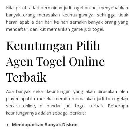
Nilai praktis dari permainan judi togel online, menyebabkan
banyak orang merasakan keuntungannya, sehingga tidak
heran apabila dari hari ke hari semakin banyak orang yang
mendaftar, dan ikut memainkan game judi togel.
Keuntungan Pilih
Agen Togel Online
Terbaik
Ada banyak sekali keuntungan yang akan dirasakan oleh
player apabila mereka memilih memainkan judi toto gelap
secara online, di bandar judi togel terbaik. Beberapa
keuntungannya adalah sebagai berikut :
Mendapatkan Banyak Diskon