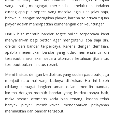
sangat sulit, mengingat, mereka bisa melakukan tindakan
curang apa pun seperti yang mereka ingin. Dan jelas saja,
bahwa ini sangat merugikan player, karena sejatinya tujuan
player adalah mendapatkan kemenangan dan keuntungan.
Untuk bisa memilih bandar toget online terpercaya kami
menyarankan bagi bettor agar mengetahui apa saja sih,
ciri-ciri dari bandar terpercaya. Karena dengan demikian,
apabila menemukan bandar yang tidak memenuhi ciri-ciri
tersebut, maka akan secara otomatis ketahuan jika situs
tersebut bukanlah situs resmi.
Memilih situs dengan kredibilitas yang sudah pasti baik juga
menjadi satu hal yang baiknya dilakukan. Hal ini boleh
dibilang sebagai langkah aman dalam memilih bandar,
karena dengan memilih bandar yang kredibilitasnya baik,
maka secara otomatis Anda bisa tenang, karena telah
banyak player membuktikan mendapatkan pelayanan
memuaskan dari bandar tersebut.