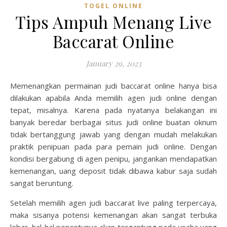
TOGEL ONLINE
Tips Ampuh Menang Live
Baccarat Online
January 29, 2023
Memenangkan permainan judi baccarat online hanya bisa
dilakukan apabila Anda memilih agen judi online dengan
tepat, misalnya. Karena pada nyatanya belakangan ini
banyak beredar berbagai situs judi online buatan oknum
tidak bertanggung jawab yang dengan mudah melakukan
praktik penipuan pada para pemain judi online. Dengan
kondisi bergabung di agen penipu, jangankan mendapatkan
kemenangan, uang deposit tidak dibawa kabur saja sudah
sangat beruntung.
Setelah memilih agen judi baccarat live paling terpercaya,
maka sisanya potensi kemenangan akan sangat terbuka