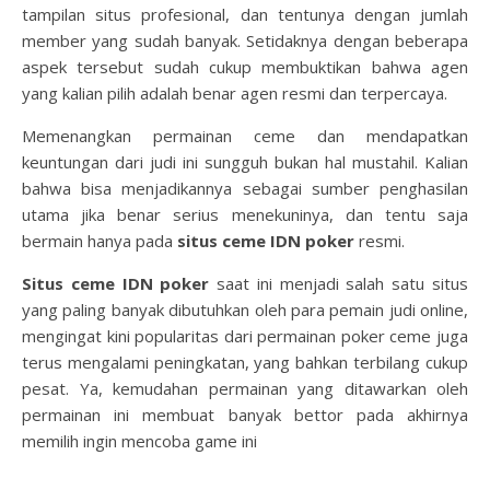
tampilan situs profesional, dan tentunya dengan jumlah
member yang sudah banyak. Setidaknya dengan beberapa
aspek tersebut sudah cukup membuktikan bahwa agen
yang kalian pilih adalah benar agen resmi dan terpercaya.
Memenangkan permainan ceme dan mendapatkan
keuntungan dari judi ini sungguh bukan hal mustahil. Kalian
bahwa bisa menjadikannya sebagai sumber penghasilan
utama jika benar serius menekuninya, dan tentu saja
bermain hanya pada
situs ceme IDN poker
resmi.
Situs ceme IDN
poker
saat ini menjadi salah satu situs
yang paling banyak dibutuhkan oleh para pemain judi online,
mengingat kini popularitas dari permainan poker ceme juga
terus mengalami peningkatan, yang bahkan terbilang cukup
pesat. Ya, kemudahan permainan yang ditawarkan oleh
permainan ini membuat banyak bettor pada akhirnya
memilih ingin mencoba game ini