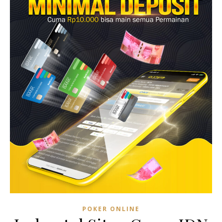
POKER ONLINE