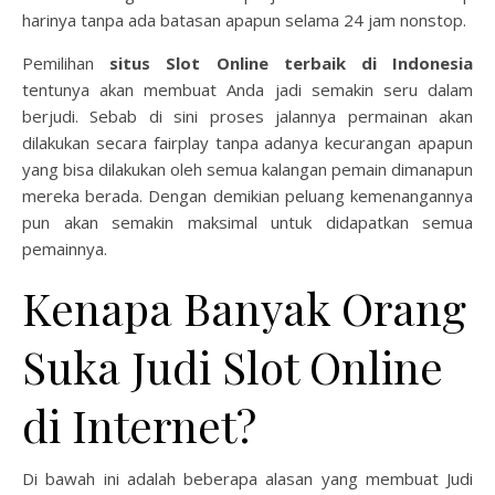
harinya tanpa ada batasan apapun selama 24 jam nonstop.
Pemilihan
situs Slot Online terbaik
di Indonesia
tentunya akan membuat Anda jadi semakin seru dalam
berjudi. Sebab di sini proses jalannya permainan akan
dilakukan secara fairplay tanpa adanya kecurangan apapun
yang bisa dilakukan oleh semua kalangan pemain dimanapun
mereka berada. Dengan demikian peluang kemenangannya
pun akan semakin maksimal untuk didapatkan semua
pemainnya.
Kenapa Banyak Orang
Suka Judi Slot Online
di Internet?
Di bawah ini adalah beberapa alasan yang membuat Judi