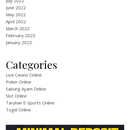
July 2022
June 2022
May 2022
April 2022
March 2022
February 2022
January 2022
Categories
Live Casino Online
Poker Online
Sabung Ayam Online
Slot Online
Taruhan E-Sports Online
Togel Online