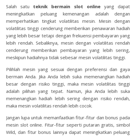
Salah satu
teknik bermain slot online
yang dapat
meningkatkan peluang kemenangan adalah dengan
memperhatikan tingkat volatilitas mesin. Mesin dengan
volatilitas tinggi cenderung memberikan penawaran hadiah
yang lebih besar tetapi dengan frekuensi pembayaran yang
lebih rendah. Sebaliknya, mesin dengan volatilitas rendah
cenderung memberikan pembayaran yang lebih sering,
meskipun hadiahnya tidak sebesar mesin volatilitas tinggi.
Pilihlah mesin yang sesuai dengan preferensi dan gaya
bermain Anda. Jika Anda lebih suka memenangkan hadiah
besar dengan risiko tinggi, maka mesin volatilitas tinggi
adalah pilihan yang tepat. Namun, jika Anda lebih suka
memenangkan hadiah lebih sering dengan risiko rendah,
maka mesin volatilitas rendah lebih cocok.
Jangan lupa untuk memanfaatkan fitur-fitur dan bonus pada
mesin slot online. Fitur-fitur seperti putaran gratis, simbol
Wild, dan fitur bonus lainnya dapat meningkatkan peluang