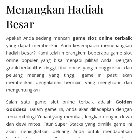
Menangkan Hadiah
Besar
Apakah Anda sedang mencari
game slot online terbaik
yang dapat memberikan Anda kesempatan memenangkan
hadiah besar? Kami telah merangkum beberapa game slot
online populer yang bisa menjadi pilihan Anda. Dengan
grafik berkualitas tinggi, fitur bonus yang menggiurkan, dan
peluang menang yang tinggi, game ini pasti akan
memberikan pengalaman bermain yang menghibur dan
menguntungkan.
Salah satu game slot online terbaik adalah
Golden
Goddess
. Dalam game ini, Anda akan dihadapkan dengan
tema mitologi Yunani yang memikat, lengkap dengan dewa
dan dewi mitos. Fitur Super Stacks yang dimiliki game ini
akan meningkatkan peluang Anda untuk mendapatkan