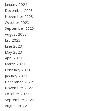
January 2024
December 2023
November 2023
October 2023
September 2023
August 2023
July 2023
June 2023
May 2023
April 2023
March 2023
February 2023
January 2023
December 2022
November 2022
October 2022
September 2022
August 2022