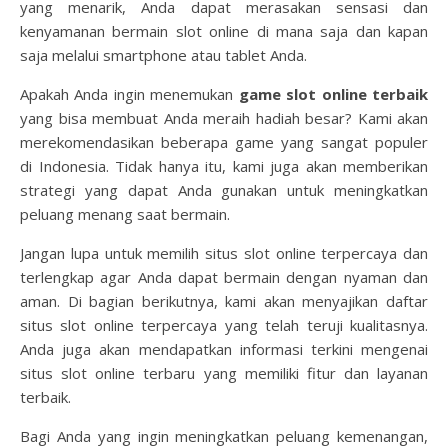
yang menarik, Anda dapat merasakan sensasi dan
kenyamanan bermain slot online di mana saja dan kapan
saja melalui smartphone atau tablet Anda.
Apakah Anda ingin menemukan
game slot online terbaik
yang bisa membuat Anda meraih hadiah besar? Kami akan
merekomendasikan beberapa game yang sangat populer
di Indonesia. Tidak hanya itu, kami juga akan memberikan
strategi yang dapat Anda gunakan untuk meningkatkan
peluang menang saat bermain.
Jangan lupa untuk memilih situs slot online terpercaya dan
terlengkap agar Anda dapat bermain dengan nyaman dan
aman. Di bagian berikutnya, kami akan menyajikan daftar
situs slot online terpercaya yang telah teruji kualitasnya.
Anda juga akan mendapatkan informasi terkini mengenai
situs slot online terbaru yang memiliki fitur dan layanan
terbaik.
Bagi Anda yang ingin meningkatkan peluang kemenangan,