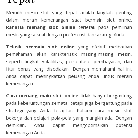
Memilih mesin slot yang tepat adalah langkah penting
dalam meraih kemenangan saat bermain slot online.
Rahasia menang slot online
terletak pada pemilihan
mesin yang sesuai dengan preferensi dan strategi Anda.
Teknik bermain slot online
yang efektif melibatkan
pemahaman akan karakteristik masing-masing mesin,
seperti tingkat volatilitas, persentase pembayaran, dan
fitur bonus yang disediakan. Dengan memahami hal ini,
Anda dapat meningkatkan peluang Anda untuk meraih
kemenangan.
Cara menang main slot online
tidak hanya bergantung
pada keberuntungan semata, tetapi juga bergantung pada
strategi yang Anda terapkan. Pahami cara mesin slot
bekerja dan pelajari pola-pola yang mungkin ada. Dengan
demikian, Anda dapat mengoptimalkan potensi
kemenangan Anda.