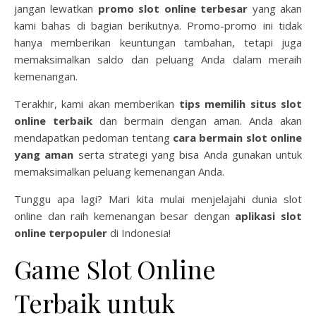
jangan lewatkan
promo slot online terbesar
yang akan
kami bahas di bagian berikutnya. Promo-promo ini tidak
hanya memberikan keuntungan tambahan, tetapi juga
memaksimalkan saldo dan peluang Anda dalam meraih
kemenangan.
Terakhir, kami akan memberikan
tips memilih situs slot
online terbaik
dan bermain dengan aman. Anda akan
mendapatkan pedoman tentang
cara bermain slot online
yang aman
serta strategi yang bisa Anda gunakan untuk
memaksimalkan peluang kemenangan Anda.
Tunggu apa lagi? Mari kita mulai menjelajahi dunia slot
online dan raih kemenangan besar dengan
aplikasi slot
online terpopuler
di Indonesia!
Game Slot Online
Terbaik untuk