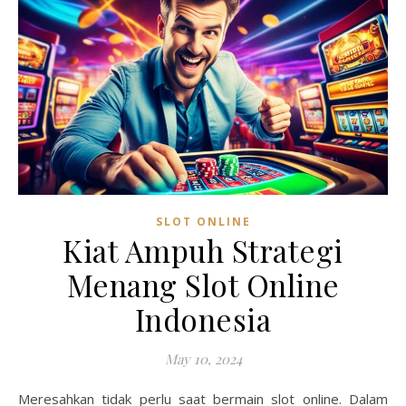
SLOT ONLINE
Kiat Ampuh Strategi
Menang Slot Online
Indonesia
May 10, 2024
Meresahkan tidak perlu saat bermain slot online. Dalam