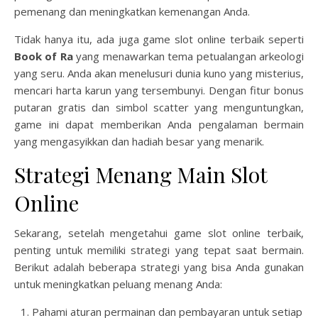
pemenang dan meningkatkan kemenangan Anda.
Tidak hanya itu, ada juga game slot online terbaik seperti
Book of Ra
yang menawarkan tema petualangan arkeologi
yang seru. Anda akan menelusuri dunia kuno yang misterius,
mencari harta karun yang tersembunyi. Dengan fitur bonus
putaran gratis dan simbol scatter yang menguntungkan,
game ini dapat memberikan Anda pengalaman bermain
yang mengasyikkan dan hadiah besar yang menarik.
Strategi Menang Main Slot
Online
Sekarang, setelah mengetahui game slot online terbaik,
penting untuk memiliki strategi yang tepat saat bermain.
Berikut adalah beberapa strategi yang bisa Anda gunakan
untuk meningkatkan peluang menang Anda:
Pahami aturan permainan dan pembayaran untuk setiap