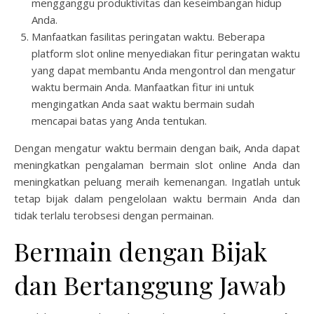
mengganggu produktivitas dan keseimbangan hidup
Anda.
Manfaatkan fasilitas peringatan waktu. Beberapa
platform slot online menyediakan fitur peringatan waktu
yang dapat membantu Anda mengontrol dan mengatur
waktu bermain Anda. Manfaatkan fitur ini untuk
mengingatkan Anda saat waktu bermain sudah
mencapai batas yang Anda tentukan.
Dengan mengatur waktu bermain dengan baik, Anda dapat
meningkatkan pengalaman bermain slot online Anda dan
meningkatkan peluang meraih kemenangan. Ingatlah untuk
tetap bijak dalam pengelolaan waktu bermain Anda dan
tidak terlalu terobsesi dengan permainan.
Bermain dengan Bijak
dan Bertanggung Jawab