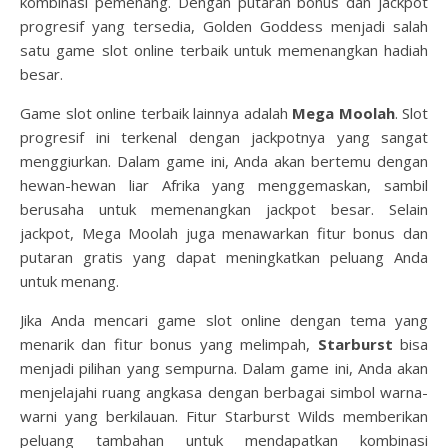
kombinasi pemenang. Dengan putaran bonus dan jackpot
progresif yang tersedia, Golden Goddess menjadi salah
satu game slot online terbaik untuk memenangkan hadiah
besar.
Game slot online terbaik lainnya adalah
Mega Moolah
. Slot
progresif ini terkenal dengan jackpotnya yang sangat
menggiurkan. Dalam game ini, Anda akan bertemu dengan
hewan-hewan liar Afrika yang menggemaskan, sambil
berusaha untuk memenangkan jackpot besar. Selain
jackpot, Mega Moolah juga menawarkan fitur bonus dan
putaran gratis yang dapat meningkatkan peluang Anda
untuk menang.
Jika Anda mencari game slot online dengan tema yang
menarik dan fitur bonus yang melimpah,
Starburst
bisa
menjadi pilihan yang sempurna. Dalam game ini, Anda akan
menjelajahi ruang angkasa dengan berbagai simbol warna-
warni yang berkilauan. Fitur Starburst Wilds memberikan
peluang tambahan untuk mendapatkan kombinasi