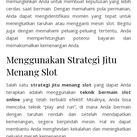
memungkinkan Anda untuk membuat keputusan yang lebih
cerdas saat bermain. Dengan memahami pola permainan,
Anda dapat mengidentifikasi momen yang tepat untuk
meningkatkan taruhan atau mengganti mesin slot. Begitu
juga dengan memahami peluang-peluang tertentu, Anda
dapat memperhitungkan potensi bayaran dan
memaksimalkan kemenangan Anda.
Menggunakan Strategi Jitu
Menang Slot
Salah satu
strategi jitu menang slot
yang dapat Anda
terapkan adalah menggunakan
teknik bermain slot
online
yang telah terbukti efektif. Misalnya, Anda bisa
mencoba teknik “play and run”, di mana Anda bermain
dengan taruhan rendah dan setelah mendapatkan
kemenangan, segera berpindah mesin. Hal ini dapat
membantu Anda menghindari kekalahan dan meningkatkan
peluang meraih kemenangan.