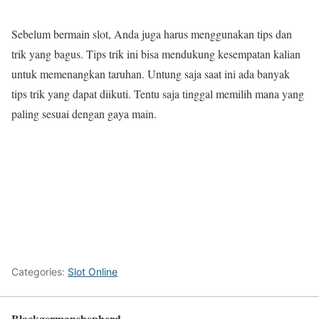
Sebelum bermain slot, Anda juga harus menggunakan tips dan
trik yang bagus. Tips trik ini bisa mendukung kesempatan kalian
untuk memenangkan taruhan. Untung saja saat ini ada banyak
tips trik yang dapat diikuti. Tentu saja tinggal memilih mana yang
paling sesuai dengan gaya main.
Categories:
Slot Online
Blackgermanshepherd