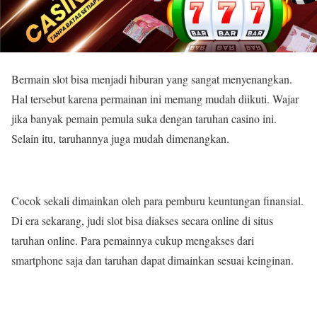
Bermain slot bisa menjadi hiburan yang sangat menyenangkan.
Hal tersebut karena permainan ini memang mudah diikuti. Wajar
jika banyak pemain pemula suka dengan taruhan casino ini.
Selain itu, taruhannya juga mudah dimenangkan.
Cocok sekali dimainkan oleh para pemburu keuntungan finansial.
Di era sekarang, judi slot bisa diakses secara online di situs
taruhan online. Para pemainnya cukup mengakses dari
smartphone saja dan taruhan dapat dimainkan sesuai keinginan.