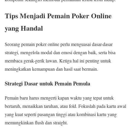
Tips Menjadi Pemain Poker Online
yang Handal
Seorang pemain poker online perlu menguasai dasar-dasar
strategi, mengelola modal dan emosi dengan baik, serta bisa
membaca gerak-gerik lawan. Ketiga hal ini penting untuk
meningkatkan kemampuan dan hasil saat bermain.
Strategi Dasar untuk Pemain Pemula
Pemain baru harus mengerti kapan waktu yang tepat untuk
bertaruh, menaikkan taruhan, atau fold. Fokuslah pada kartu awal
yang kuat seperti pasangan tinggi atau kombinasi kartu yang
memungkinkan flush dan straight.