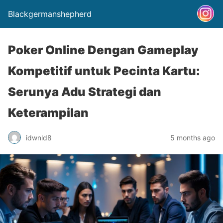
Blackgermanshepherd
Poker Online Dengan Gameplay
Kompetitif untuk Pecinta Kartu:
Serunya Adu Strategi dan
Keterampilan
idwnld8
5 months ago