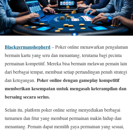
Blackgermanshepherd
– Poker online menawarkan pengalaman
bermain kartu yang seru dan menantang, terutama bagi pecinta
permainan kompetitif. Mereka bisa bermain melawan pemain lain
dari berbagai tempat, membuat setiap pertandingan penuh strategi
Poker online dengan gameplay kompetitif
dan ketegangan.
memberikan kesempatan untuk mengasah keterampilan dan
bersaing secara serius.
Selain itu, platform poker online sering menyediakan berbagai
turnamen dan fitur yang membuat permainan makin hidup dan
menantang. Pemain dapat memilih gaya permainan yang sesuai,