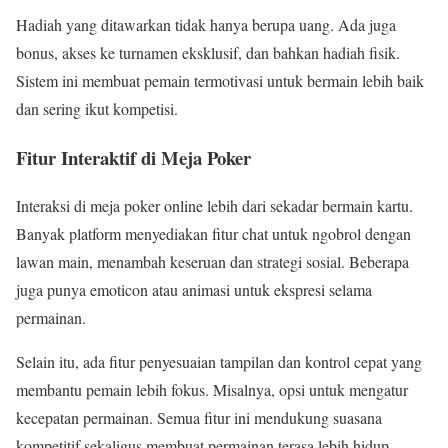
Hadiah yang ditawarkan tidak hanya berupa uang. Ada juga
bonus, akses ke turnamen eksklusif, dan bahkan hadiah fisik.
Sistem ini membuat pemain termotivasi untuk bermain lebih baik
dan sering ikut kompetisi.
Fitur Interaktif di Meja Poker
Interaksi di meja poker online lebih dari sekadar bermain kartu.
Banyak platform menyediakan fitur chat untuk ngobrol dengan
lawan main, menambah keseruan dan strategi sosial. Beberapa
juga punya emoticon atau animasi untuk ekspresi selama
permainan.
Selain itu, ada fitur penyesuaian tampilan dan kontrol cepat yang
membantu pemain lebih fokus. Misalnya, opsi untuk mengatur
kecepatan permainan. Semua fitur ini mendukung suasana
kompetitif sekaligus membuat permainan terasa lebih hidup.