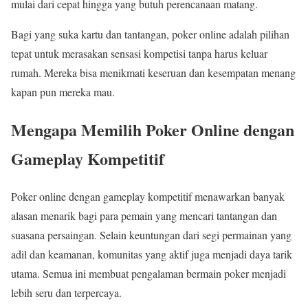
mulai dari cepat hingga yang butuh perencanaan matang.
Bagi yang suka kartu dan tantangan, poker online adalah pilihan
tepat untuk merasakan sensasi kompetisi tanpa harus keluar
rumah. Mereka bisa menikmati keseruan dan kesempatan menang
kapan pun mereka mau.
Mengapa Memilih Poker Online dengan
Gameplay Kompetitif
Poker online dengan gameplay kompetitif menawarkan banyak
alasan menarik bagi para pemain yang mencari tantangan dan
suasana persaingan. Selain keuntungan dari segi permainan yang
adil dan keamanan, komunitas yang aktif juga menjadi daya tarik
utama. Semua ini membuat pengalaman bermain poker menjadi
lebih seru dan terpercaya.