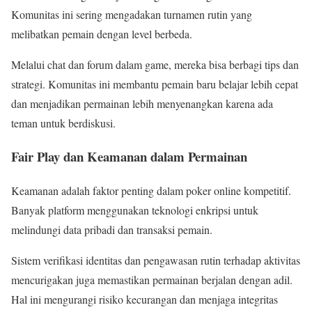
Komunitas ini sering mengadakan turnamen rutin yang
melibatkan pemain dengan level berbeda.
Melalui chat dan forum dalam game, mereka bisa berbagi tips dan
strategi. Komunitas ini membantu pemain baru belajar lebih cepat
dan menjadikan permainan lebih menyenangkan karena ada
teman untuk berdiskusi.
Fair Play dan Keamanan dalam Permainan
Keamanan adalah faktor penting dalam poker online kompetitif.
Banyak platform menggunakan teknologi enkripsi untuk
melindungi data pribadi dan transaksi pemain.
Sistem verifikasi identitas dan pengawasan rutin terhadap aktivitas
mencurigakan juga memastikan permainan berjalan dengan adil.
Hal ini mengurangi risiko kecurangan dan menjaga integritas