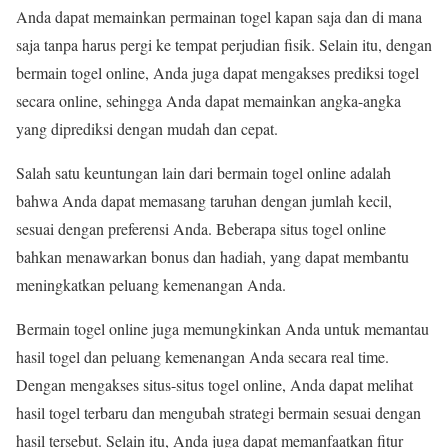
Anda dapat memainkan permainan togel kapan saja dan di mana
saja tanpa harus pergi ke tempat perjudian fisik. Selain itu, dengan
bermain togel online, Anda juga dapat mengakses prediksi togel
secara online, sehingga Anda dapat memainkan angka-angka
yang diprediksi dengan mudah dan cepat.
Salah satu keuntungan lain dari bermain togel online adalah
bahwa Anda dapat memasang taruhan dengan jumlah kecil,
sesuai dengan preferensi Anda. Beberapa situs togel online
bahkan menawarkan bonus dan hadiah, yang dapat membantu
meningkatkan peluang kemenangan Anda.
Bermain togel online juga memungkinkan Anda untuk memantau
hasil togel dan peluang kemenangan Anda secara real time.
Dengan mengakses situs-situs togel online, Anda dapat melihat
hasil togel terbaru dan mengubah strategi bermain sesuai dengan
hasil tersebut. Selain itu, Anda juga dapat memanfaatkan fitur