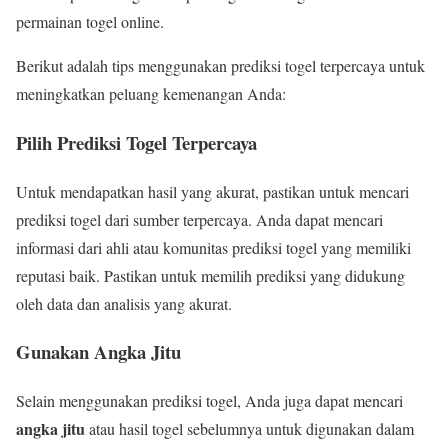
permainan togel online.
Berikut adalah tips menggunakan prediksi togel terpercaya untuk
meningkatkan peluang kemenangan Anda:
Pilih Prediksi Togel Terpercaya
Untuk mendapatkan hasil yang akurat, pastikan untuk mencari
prediksi togel dari sumber terpercaya. Anda dapat mencari
informasi dari ahli atau komunitas prediksi togel yang memiliki
reputasi baik. Pastikan untuk memilih prediksi yang didukung
oleh data dan analisis yang akurat.
Gunakan Angka Jitu
Selain menggunakan prediksi togel, Anda juga dapat mencari
angka jitu
atau hasil togel sebelumnya untuk digunakan dalam