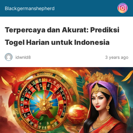
Blackgermanshepherd
Terpercaya dan Akurat: Prediksi
Togel Harian untuk Indonesia
idwnld8
3 years ago