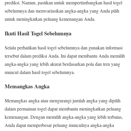
prediksi. Namun, pastikan untuk mempertimbangkan hasil togel
sebelumnya dan memvariasikan angka-angka yang Anda pilih
untuk meningkatkan peluang kemenangan Anda.
Ikuti Hasil Togel Sebelumnya
Selalu perhatikan hasil togel sebelumnya dan gunakan informasi
tersebut dalam prediksi Anda. Ini dapat membantu Anda memilih
angka-angka yang lebih akurat berdasarkan pola dan tren yang
muncul dalam hasil togel sebelumnya.
Memangkas Angka
Memangkas angka atau mengurangi jumlah angka yang dipilih
dalam permainan togel dapat membantu meningkatkan peluang
kemenangan. Dengan memilih angka-angka yang lebih terbatas,
Anda dapat memperbesar peluang munculnya angka-angka