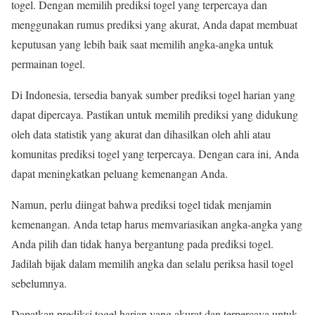
togel. Dengan memilih prediksi togel yang terpercaya dan
menggunakan rumus prediksi yang akurat, Anda dapat membuat
keputusan yang lebih baik saat memilih angka-angka untuk
permainan togel.
Di Indonesia, tersedia banyak sumber prediksi togel harian yang
dapat dipercaya. Pastikan untuk memilih prediksi yang didukung
oleh data statistik yang akurat dan dihasilkan oleh ahli atau
komunitas prediksi togel yang terpercaya. Dengan cara ini, Anda
dapat meningkatkan peluang kemenangan Anda.
Namun, perlu diingat bahwa prediksi togel tidak menjamin
kemenangan. Anda tetap harus memvariasikan angka-angka yang
Anda pilih dan tidak hanya bergantung pada prediksi togel.
Jadilah bijak dalam memilih angka dan selalu periksa hasil togel
sebelumnya.
Dapatkan prediksi togel harian yang akurat dan terpercaya untuk