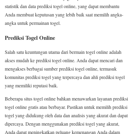
statistik dan data prediksi togel online, yang dapat membantu
Anda membuat keputusan yang lebih baik saat memilih angka-
angka untuk permainan togel.
Prediksi Togel Online
Salah satu keuntungan utama dari bermain togel online adalah
akses mudah ke prediksi togel online. Anda dapat mencari dan
mengakses berbagai sumber prediksi togel online, termasuk
komunitas prediksi togel yang terpercaya dan ahli prediksi togel
yang memiliki reputasi baik.
Beberapa situs togel online bahkan menawarkan layanan prediksi
togel online gratis atau berbayar. Pastikan untuk memilih prediksi
togel yang didukung oleh data dan analisis yang akurat dan dapat
dipercaya. Dengan menggunakan prediksi togel yang akurat,
Anda dapat meningkatkan peluang kemenangan Anda dalam