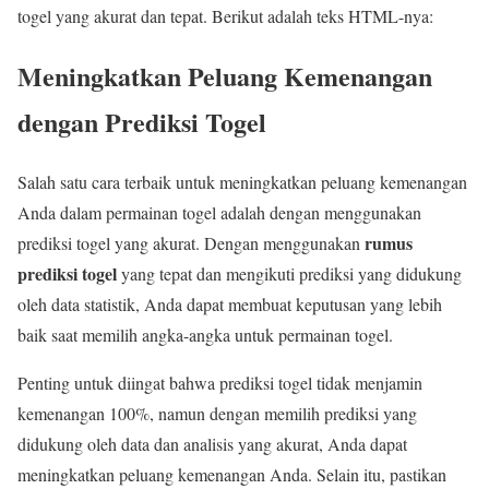
togel yang akurat dan tepat. Berikut adalah teks HTML-nya:
Meningkatkan Peluang Kemenangan
dengan Prediksi Togel
Salah satu cara terbaik untuk meningkatkan peluang kemenangan
Anda dalam permainan togel adalah dengan menggunakan
rumus
prediksi togel yang akurat. Dengan menggunakan
prediksi togel
yang tepat dan mengikuti prediksi yang didukung
oleh data statistik, Anda dapat membuat keputusan yang lebih
baik saat memilih angka-angka untuk permainan togel.
Penting untuk diingat bahwa prediksi togel tidak menjamin
kemenangan 100%, namun dengan memilih prediksi yang
didukung oleh data dan analisis yang akurat, Anda dapat
meningkatkan peluang kemenangan Anda. Selain itu, pastikan