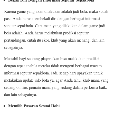
Karena game yang akan dilakukan adalah judi bola, maka sudah
pasti Anda harus membekali diri dengan berbagai informasi
seputar sepakbola. Cara main yang dilakukan dalam game judi
bola adalah, Anda harus melakukan prediksi seputar
pertandingan, entah itu skor, klub yang akan menang, dan lain
sebagainya.
Mustahil bagi seorang player akan bisa melakukan prediksi
dengan tepat apabila mereka tidak mengerti berbagai macam
informasi seputar sepakbola. Jadi, setiap hari upayakan untuk
melakukan update info bola ya, agar Anda tahu, klub mana yang
sedang on fire, pemain mana yang sedang dalam performa baik,
dan lain sebagainya.
Memilih Pasaran Sesuai Hobi