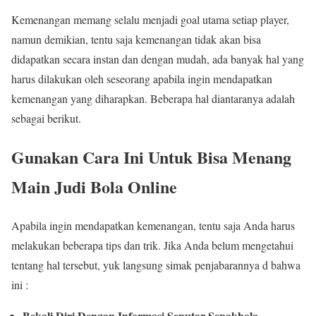
Kemenangan memang selalu menjadi goal utama setiap player,
namun demikian, tentu saja kemenangan tidak akan bisa
didapatkan secara instan dan dengan mudah, ada banyak hal yang
harus dilakukan oleh seseorang apabila ingin mendapatkan
kemenangan yang diharapkan. Beberapa hal diantaranya adalah
sebagai berikut.
Gunakan Cara Ini Untuk Bisa Menang
Main Judi Bola Online
Apabila ingin mendapatkan kemenangan, tentu saja Anda harus
melakukan beberapa tips dan trik. Jika Anda belum mengetahui
tentang hal tersebut, yuk langsung simak penjabarannya d bahwa
ini :
Bekali Diri Dengan Informasi Seputar Sepakbola