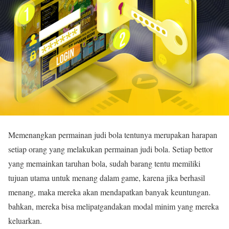
Memenangkan permainan judi bola tentunya merupakan harapan
setiap orang yang melakukan permainan judi bola. Setiap bettor
yang memainkan taruhan bola, sudah barang tentu memiliki
tujuan utama untuk menang dalam game, karena jika berhasil
menang, maka mereka akan mendapatkan banyak keuntungan.
bahkan, mereka bisa melipatgandakan modal minim yang mereka
keluarkan.