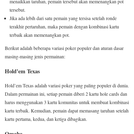
menaikkan taruhan, pemain tersebut akan memenangkan pot
tersebut.
Jika ada lebih dari satu pemain yang tersisa setelah ronde
terakhir pertaruhan, maka pemain dengan kombinasi kartu
terbaik akan memenangkan pot.
Berikut adalah beberapa variasi poker populer dan aturan dasar
masing-masing jenis permainan:
Hold’em Texas
Hold’em Texas adalah variasi poker yang paling populer di dunia.
Dalam permainan ini, setiap pemain diberi 2 kartu hole cards dan
harus menggunakan 3 kartu komunitas untuk membuat kombinasi
kartu terbaik. Kemudian, pemain dapat memasang taruhan setelah
kartu pertama, kedua, dan ketiga dibagikan.
Omaha