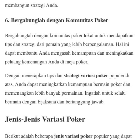
membangun strategi Anda.
6. Bergabunglah dengan Komunitas Poker
Bergabunglah dengan komunitas poker lokal untuk mendapatkan
tips dan strategi dari pemain yang lebih berpengalaman. Hal ini
dapat membantu Anda mengasah kemampuan dan meningkatkan
peluang kemenangan Anda di meja poker.
strategi variasi poker
Dengan menerapkan tips dan
populer di
atas, Anda dapat meningkatkan kemampuan bermain poker dan
memenangkan lebih banyak permainan. Ingatlah untuk selalu
bermain dengan bijaksana dan bertanggung jawab.
Jenis-Jenis Variasi Poker
jenis variasi poker
Berikut adalah beberapa
populer yang dapat