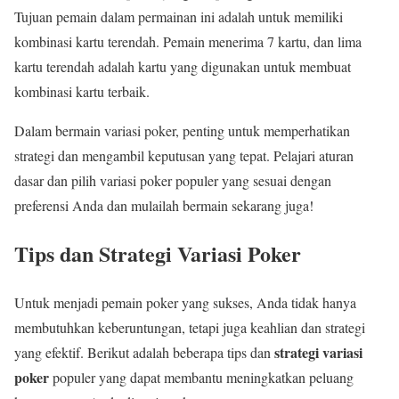
Tujuan pemain dalam permainan ini adalah untuk memiliki
kombinasi kartu terendah. Pemain menerima 7 kartu, dan lima
kartu terendah adalah kartu yang digunakan untuk membuat
kombinasi kartu terbaik.
Dalam bermain variasi poker, penting untuk memperhatikan
strategi dan mengambil keputusan yang tepat. Pelajari aturan
dasar dan pilih variasi poker populer yang sesuai dengan
preferensi Anda dan mulailah bermain sekarang juga!
Tips dan Strategi Variasi Poker
Untuk menjadi pemain poker yang sukses, Anda tidak hanya
membutuhkan keberuntungan, tetapi juga keahlian dan strategi
strategi variasi
yang efektif. Berikut adalah beberapa tips dan
poker
populer yang dapat membantu meningkatkan peluang