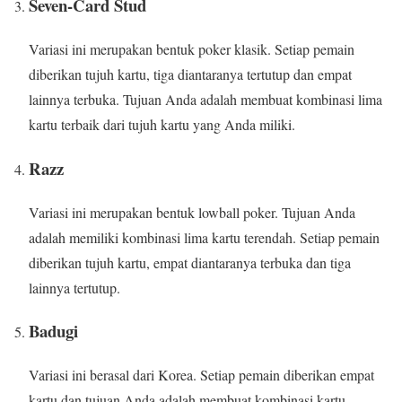
Seven-Card Stud
Variasi ini merupakan bentuk poker klasik. Setiap pemain
diberikan tujuh kartu, tiga diantaranya tertutup dan empat
lainnya terbuka. Tujuan Anda adalah membuat kombinasi lima
kartu terbaik dari tujuh kartu yang Anda miliki.
Razz
Variasi ini merupakan bentuk lowball poker. Tujuan Anda
adalah memiliki kombinasi lima kartu terendah. Setiap pemain
diberikan tujuh kartu, empat diantaranya terbuka dan tiga
lainnya tertutup.
Badugi
Variasi ini berasal dari Korea. Setiap pemain diberikan empat
kartu dan tujuan Anda adalah membuat kombinasi kartu