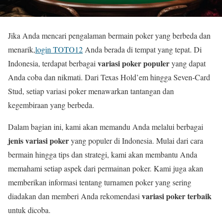
Jika Anda mencari pengalaman bermain poker yang berbeda dan
menarik,
login TOTO12
Anda berada di tempat yang tepat. Di
variasi poker populer
Indonesia, terdapat berbagai
yang dapat
Anda coba dan nikmati. Dari Texas Hold’em hingga Seven-Card
Stud, setiap variasi poker menawarkan tantangan dan
kegembiraan yang berbeda.
Dalam bagian ini, kami akan memandu Anda melalui berbagai
jenis variasi poker
yang populer di Indonesia. Mulai dari cara
bermain hingga tips dan strategi, kami akan membantu Anda
memahami setiap aspek dari permainan poker. Kami juga akan
memberikan informasi tentang turnamen poker yang sering
variasi poker terbaik
diadakan dan memberi Anda rekomendasi
untuk dicoba.