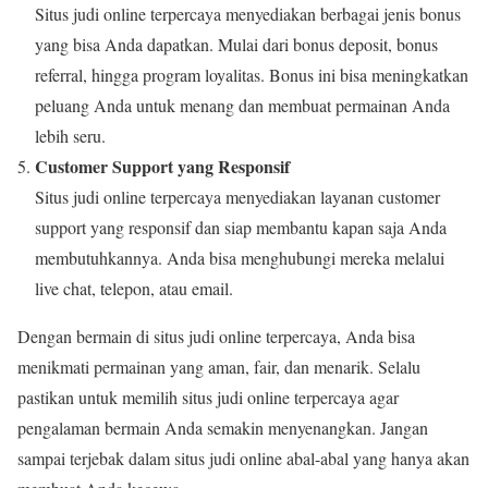
Situs judi online terpercaya menyediakan berbagai jenis bonus
yang bisa Anda dapatkan. Mulai dari bonus deposit, bonus
referral, hingga program loyalitas. Bonus ini bisa meningkatkan
peluang Anda untuk menang dan membuat permainan Anda
lebih seru.
Customer Support yang Responsif
Situs judi online terpercaya menyediakan layanan customer
support yang responsif dan siap membantu kapan saja Anda
membutuhkannya. Anda bisa menghubungi mereka melalui
live chat, telepon, atau email.
Dengan bermain di situs judi online terpercaya, Anda bisa
menikmati permainan yang aman, fair, dan menarik. Selalu
pastikan untuk memilih situs judi online terpercaya agar
pengalaman bermain Anda semakin menyenangkan. Jangan
sampai terjebak dalam situs judi online abal-abal yang hanya akan