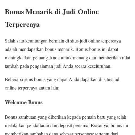
Bonus Menarik di Judi Online
Terpercaya
Salah satu keuntungan bermain di situs judi online terpercaya
adalah mendapatkan bonus menarik. Bonus-bonus ini dapat
meningkatkan peluang Anda untuk menang dan memberikan nilai
tambah pada pengalaman judi Anda secara keseluruhan.
Beberapa jenis bonus yang dapat Anda dapatkan di situs judi
online terpercaya antara lain:
Welcome Bonus
Bonus sambutan yang diberikan kepada pemain baru yang telah
melakukan pendaftaran dan deposit pertama. Biasanya, bonus ini
memberikan tambahan dana sebesar persentase tertentu dari