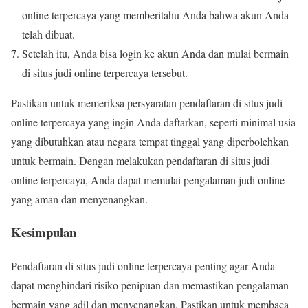
online terpercaya yang memberitahu Anda bahwa akun Anda
telah dibuat.
Setelah itu, Anda bisa login ke akun Anda dan mulai bermain
di situs judi online terpercaya tersebut.
Pastikan untuk memeriksa persyaratan pendaftaran di situs judi
online terpercaya yang ingin Anda daftarkan, seperti minimal usia
yang dibutuhkan atau negara tempat tinggal yang diperbolehkan
untuk bermain. Dengan melakukan pendaftaran di situs judi
online terpercaya, Anda dapat memulai pengalaman judi online
yang aman dan menyenangkan.
Kesimpulan
Pendaftaran di situs judi online terpercaya penting agar Anda
dapat menghindari risiko penipuan dan memastikan pengalaman
bermain yang adil dan menyenangkan. Pastikan untuk membaca