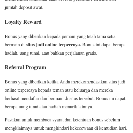
jumlah deposit awal.
Loyalty Reward
Bonus yang diberikan kepada pemain yang telah lama setia
situs judi online terpercaya.
bermain di
Bonus ini dapat berupa
hadiah, uang tunai, atau bahkan perjalanan gratis.
Referral Program
Bonus yang diberikan ketika Anda merekomendasikan situs judi
online terpercaya kepada teman atau keluarga dan mereka
berhasil mendaftar dan bermain di situs tersebut. Bonus ini dapat
berupa uang tunai atau hadiah menarik lainnya.
Pastikan untuk membaca syarat dan ketentuan bonus sebelum
mengklaimnya untuk menghindari kekecewaan di kemudian hari.