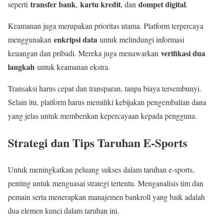
transfer bank
kartu kredit
dompet digital
seperti
,
, dan
.
Keamanan juga merupakan prioritas utama. Platform terpercaya
enkripsi data
menggunakan
untuk melindungi informasi
verifikasi dua
keuangan dan pribadi. Mereka juga menawarkan
langkah
untuk keamanan ekstra.
Transaksi harus cepat dan transparan, tanpa biaya tersembunyi.
Selain itu, platform harus memiliki kebijakan pengembalian dana
yang jelas untuk memberikan kepercayaan kepada pengguna.
Strategi dan Tips Taruhan E-Sports
Untuk meningkatkan peluang sukses dalam taruhan e-sports,
penting untuk menguasai strategi tertentu. Menganalisis tim dan
pemain serta menerapkan manajemen bankroll yang baik adalah
dua elemen kunci dalam taruhan ini.