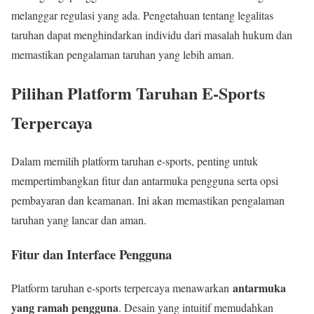
melanggar regulasi yang ada. Pengetahuan tentang legalitas
taruhan dapat menghindarkan individu dari masalah hukum dan
memastikan pengalaman taruhan yang lebih aman.
Pilihan Platform Taruhan E-Sports
Terpercaya
Dalam memilih platform taruhan e-sports, penting untuk
mempertimbangkan fitur dan antarmuka pengguna serta opsi
pembayaran dan keamanan. Ini akan memastikan pengalaman
taruhan yang lancar dan aman.
Fitur dan Interface Pengguna
antarmuka
Platform taruhan e-sports terpercaya menawarkan
yang ramah pengguna
. Desain yang intuitif memudahkan