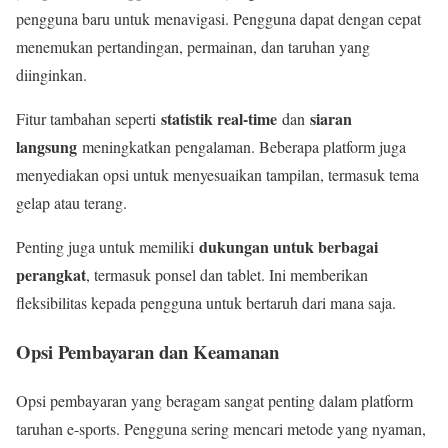
pengguna baru untuk menavigasi. Pengguna dapat dengan cepat
menemukan pertandingan, permainan, dan taruhan yang
diinginkan.
statistik real-time
siaran
Fitur tambahan seperti
dan
langsung
meningkatkan pengalaman. Beberapa platform juga
menyediakan opsi untuk menyesuaikan tampilan, termasuk tema
gelap atau terang.
dukungan untuk berbagai
Penting juga untuk memiliki
perangkat
, termasuk ponsel dan tablet. Ini memberikan
fleksibilitas kepada pengguna untuk bertaruh dari mana saja.
Opsi Pembayaran dan Keamanan
Opsi pembayaran yang beragam sangat penting dalam platform
taruhan e-sports. Pengguna sering mencari metode yang nyaman,