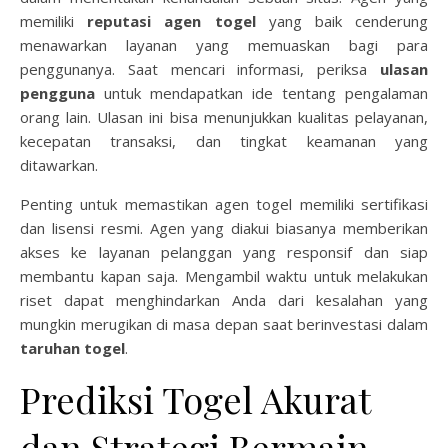
memiliki
reputasi agen togel
yang baik cenderung
menawarkan layanan yang memuaskan bagi para
penggunanya. Saat mencari informasi, periksa
ulasan
pengguna
untuk mendapatkan ide tentang pengalaman
orang lain. Ulasan ini bisa menunjukkan kualitas pelayanan,
kecepatan transaksi, dan tingkat keamanan yang
ditawarkan.
Penting untuk memastikan agen togel memiliki sertifikasi
dan lisensi resmi. Agen yang diakui biasanya memberikan
akses ke layanan pelanggan yang responsif dan siap
membantu kapan saja. Mengambil waktu untuk melakukan
riset dapat menghindarkan Anda dari kesalahan yang
mungkin merugikan di masa depan saat berinvestasi dalam
taruhan togel
.
Prediksi Togel Akurat
dan Strategi Bermain