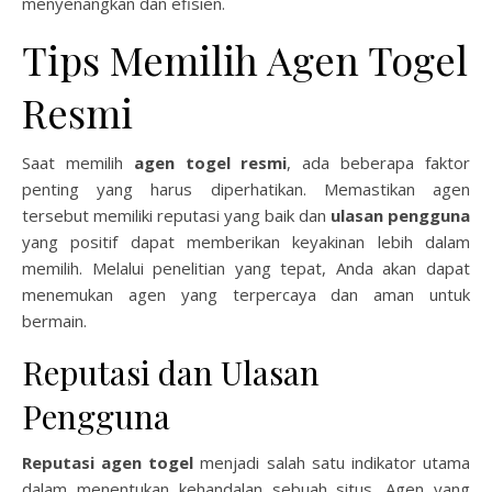
menyenangkan dan efisien.
Tips Memilih Agen Togel
Resmi
Saat memilih
agen togel resmi
, ada beberapa faktor
penting yang harus diperhatikan. Memastikan agen
tersebut memiliki reputasi yang baik dan
ulasan pengguna
yang positif dapat memberikan keyakinan lebih dalam
memilih. Melalui penelitian yang tepat, Anda akan dapat
menemukan agen yang terpercaya dan aman untuk
bermain.
Reputasi dan Ulasan
Pengguna
Reputasi agen togel
menjadi salah satu indikator utama
dalam menentukan kehandalan sebuah situs. Agen yang