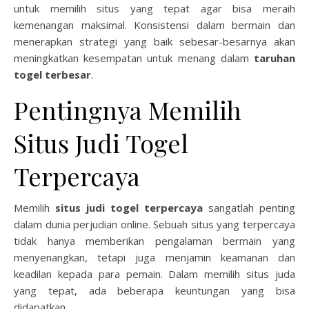
untuk memilih situs yang tepat agar bisa meraih
kemenangan maksimal. Konsistensi dalam bermain dan
menerapkan strategi yang baik sebesar-besarnya akan
meningkatkan kesempatan untuk menang dalam
taruhan
togel terbesar
.
Pentingnya Memilih
Situs Judi Togel
Terpercaya
Memilih
situs judi togel terpercaya
sangatlah penting
dalam dunia perjudian online. Sebuah situs yang terpercaya
tidak hanya memberikan pengalaman bermain yang
menyenangkan, tetapi juga menjamin keamanan dan
keadilan kepada para pemain. Dalam memilih situs juda
yang tepat, ada beberapa keuntungan yang bisa
didapatkan.