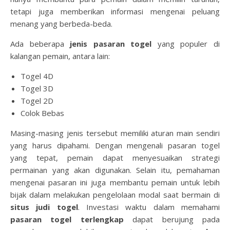
tetapi juga memberikan informasi mengenai peluang
menang yang berbeda-beda.
Ada beberapa
jenis pasaran togel
yang populer di
kalangan pemain, antara lain:
Togel 4D
Togel 3D
Togel 2D
Colok Bebas
Masing-masing jenis tersebut memiliki aturan main sendiri
yang harus dipahami. Dengan mengenali pasaran togel
yang tepat, pemain dapat menyesuaikan strategi
permainan yang akan digunakan. Selain itu, pemahaman
mengenai pasaran ini juga membantu pemain untuk lebih
bijak dalam melakukan pengelolaan modal saat bermain di
situs judi togel
. Investasi waktu dalam memahami
pasaran togel terlengkap
dapat berujung pada