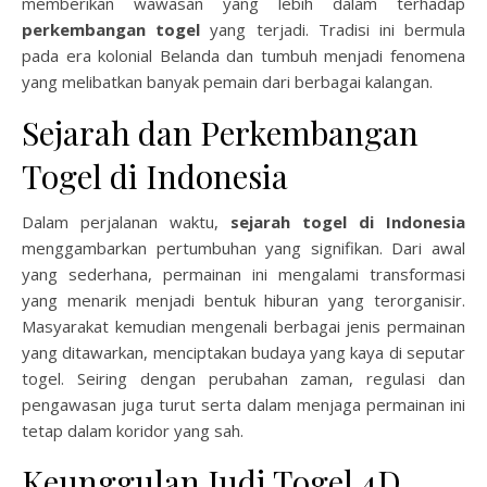
memberikan wawasan yang lebih dalam terhadap
perkembangan togel
yang terjadi. Tradisi ini bermula
pada era kolonial Belanda dan tumbuh menjadi fenomena
yang melibatkan banyak pemain dari berbagai kalangan.
Sejarah dan Perkembangan
Togel di Indonesia
Dalam perjalanan waktu,
sejarah togel di Indonesia
menggambarkan pertumbuhan yang signifikan. Dari awal
yang sederhana, permainan ini mengalami transformasi
yang menarik menjadi bentuk hiburan yang terorganisir.
Masyarakat kemudian mengenali berbagai jenis permainan
yang ditawarkan, menciptakan budaya yang kaya di seputar
togel. Seiring dengan perubahan zaman, regulasi dan
pengawasan juga turut serta dalam menjaga permainan ini
tetap dalam koridor yang sah.
Keunggulan Judi Togel 4D