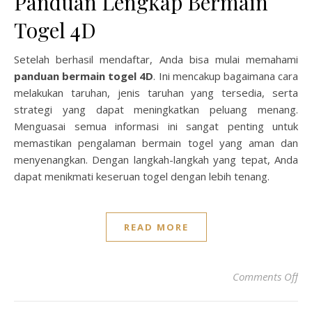
Panduan Lengkap Bermain
Togel 4D
Setelah berhasil mendaftar, Anda bisa mulai memahami
panduan bermain togel 4D
. Ini mencakup bagaimana cara
melakukan taruhan, jenis taruhan yang tersedia, serta
strategi yang dapat meningkatkan peluang menang.
Menguasai semua informasi ini sangat penting untuk
memastikan pengalaman bermain togel yang aman dan
menyenangkan. Dengan langkah-langkah yang tepat, Anda
dapat menikmati keseruan togel dengan lebih tenang.
READ MORE
on 
Comments Off