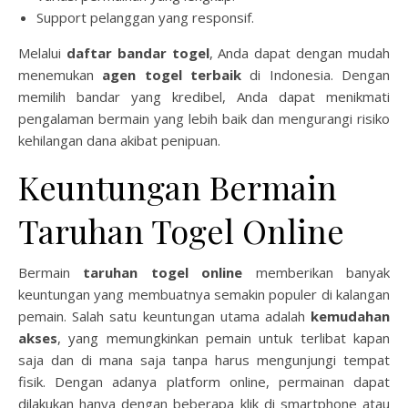
Support pelanggan yang responsif.
Melalui
daftar bandar togel
, Anda dapat dengan mudah
menemukan
agen togel terbaik
di Indonesia. Dengan
memilih bandar yang kredibel, Anda dapat menikmati
pengalaman bermain yang lebih baik dan mengurangi risiko
kehilangan dana akibat penipuan.
Keuntungan Bermain
Taruhan Togel Online
Bermain
taruhan togel online
memberikan banyak
keuntungan yang membuatnya semakin populer di kalangan
pemain. Salah satu keuntungan utama adalah
kemudahan
akses
, yang memungkinkan pemain untuk terlibat kapan
saja dan di mana saja tanpa harus mengunjungi tempat
fisik. Dengan adanya platform online, permainan dapat
dilakukan hanya dengan beberapa klik di smartphone atau