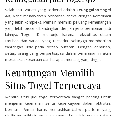
Salah satu variasi yang terkenal adalah
keunggulan togel
4D
, yang menawarkan pencarian angka dengan kombinasi
yang lebih kompleks. Pemain memiliki peluang kemenangan
yang lebih besar dibandingkan dengan jenis permainan judi
lainnya. Togel 4D menonjol karena fleksibilitas dalam
taruhan dan variasi yang tersedia, sehingga memberikan
tantangan unik pada setiap putaran. Dengan demikian,
setiap orang yang berpartisipasi dalam permainan ini akan
merasakan keseruan dan harapan menang yang tinggi.
Keuntungan Memilih
Situs Togel Terpercaya
Memilih situs judi togel terpercaya sangat penting untuk
menjamin keamanan serta kepercayaan dalam aktivitas
bermain. Pemain harus memastikan bahwa platform yang
dipilih memiliki sistem yang memadai untuk menjaga data