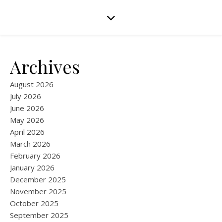
Archives
August 2026
July 2026
June 2026
May 2026
April 2026
March 2026
February 2026
January 2026
December 2025
November 2025
October 2025
September 2025