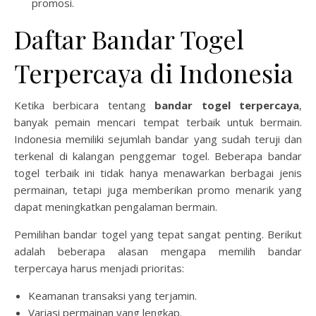
promosi.
Daftar Bandar Togel
Terpercaya di Indonesia
Ketika berbicara tentang
bandar togel terpercaya
,
banyak pemain mencari tempat terbaik untuk bermain.
Indonesia memiliki sejumlah bandar yang sudah teruji dan
terkenal di kalangan penggemar togel. Beberapa bandar
togel terbaik ini tidak hanya menawarkan berbagai jenis
permainan, tetapi juga memberikan promo menarik yang
dapat meningkatkan pengalaman bermain.
Pemilihan bandar togel yang tepat sangat penting. Berikut
adalah beberapa alasan mengapa memilih bandar
terpercaya harus menjadi prioritas:
Keamanan transaksi yang terjamin.
Variasi permainan yang lengkap.