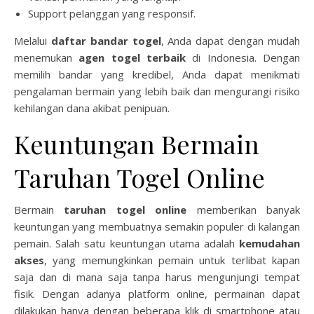
Support pelanggan yang responsif.
Melalui
daftar bandar togel
, Anda dapat dengan mudah
menemukan
agen togel terbaik
di Indonesia. Dengan
memilih bandar yang kredibel, Anda dapat menikmati
pengalaman bermain yang lebih baik dan mengurangi risiko
kehilangan dana akibat penipuan.
Keuntungan Bermain
Taruhan Togel Online
Bermain
taruhan togel online
memberikan banyak
keuntungan yang membuatnya semakin populer di kalangan
pemain. Salah satu keuntungan utama adalah
kemudahan
akses
, yang memungkinkan pemain untuk terlibat kapan
saja dan di mana saja tanpa harus mengunjungi tempat
fisik. Dengan adanya platform online, permainan dapat
dilakukan hanya dengan beberapa klik di smartphone atau