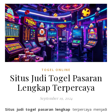
TOGEL ONLINE
Situs Judi Togel Pasaran
Lengkap Terpercaya
September 19, 2024
Situs judi togel pasaran lengkap
terpercaya menjadi