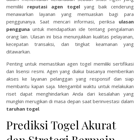
memiliki
reputasi agen togel
yang baik cenderung
menawarkan layanan yang memuaskan bagi para
penggunanya. Saat mencari informasi, periksa
ulasan
pengguna
untuk mendapatkan ide tentang pengalaman
orang lain. Ulasan ini bisa menunjukkan kualitas pelayanan,
kecepatan transaksi, dan tingkat keamanan yang
ditawarkan.
Penting untuk memastikan agen togel memiliki sertifikasi
dan lisensi resmi. Agen yang diakui biasanya memberikan
akses ke layanan pelanggan yang responsif dan siap
membantu kapan saja. Mengambil waktu untuk melakukan
riset dapat menghindarkan Anda dari kesalahan yang
mungkin merugikan di masa depan saat berinvestasi dalam
taruhan togel
.
Prediksi Togel Akurat
dan Strategi Bermain