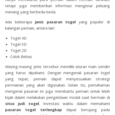
tetapi juga memberikan informasi mengenai peluang
menang yang berbeda-beda.
Ada beberapa
jenis pasaran togel
yang populer di
kalangan pemain, antara lain:
Togel 4D
Togel 3D
Togel 2D
Colok Bebas
Masing-masing jenis tersebut memiliki aturan main sendiri
yang harus dipahami. Dengan mengenali pasaran togel
yang tepat, pemain dapat menyesuaikan strategi
permainan yang akan digunakan. Selain itu, pemahaman
mengenai pasaran ini juga membantu pemain untuk lebih
bijak dalam melakukan pengelolaan modal saat bermain di
situs judi togel
. Investasi waktu dalam memahami
pasaran togel terlengkap
dapat berujung pada