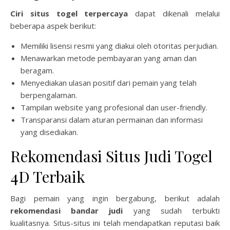
Ciri situs togel terpercaya
dapat dikenali melalui
beberapa aspek berikut:
Memiliki lisensi resmi yang diakui oleh otoritas perjudian.
Menawarkan metode pembayaran yang aman dan
beragam.
Menyediakan ulasan positif dari pemain yang telah
berpengalaman.
Tampilan website yang profesional dan user-friendly.
Transparansi dalam aturan permainan dan informasi
yang disediakan.
Rekomendasi Situs Judi Togel
4D Terbaik
Bagi pemain yang ingin bergabung, berikut adalah
rekomendasi bandar judi
yang sudah terbukti
kualitasnya. Situs-situs ini telah mendapatkan reputasi baik