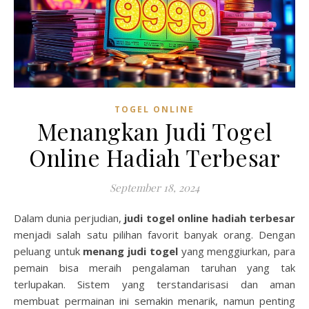
TOGEL ONLINE
Menangkan Judi Togel
Online Hadiah Terbesar
September 18, 2024
Dalam dunia perjudian,
judi togel online hadiah terbesar
menjadi salah satu pilihan favorit banyak orang. Dengan
peluang untuk
menang judi togel
yang menggiurkan, para
pemain bisa meraih pengalaman taruhan yang tak
terlupakan. Sistem yang terstandarisasi dan aman
membuat permainan ini semakin menarik, namun penting