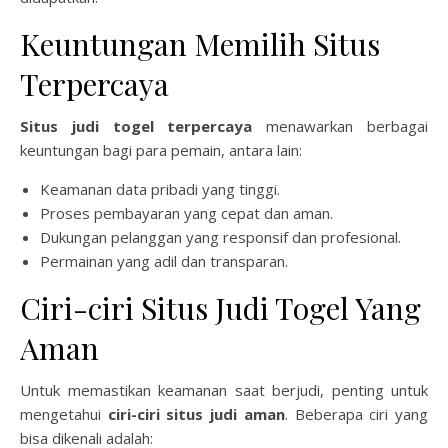
Keuntungan Memilih Situs
Terpercaya
Situs judi togel terpercaya
menawarkan berbagai
keuntungan bagi para pemain, antara lain:
Keamanan data pribadi yang tinggi.
Proses pembayaran yang cepat dan aman.
Dukungan pelanggan yang responsif dan profesional.
Permainan yang adil dan transparan.
Ciri-ciri Situs Judi Togel Yang
Aman
Untuk memastikan keamanan saat berjudi, penting untuk
mengetahui
ciri-ciri situs judi aman
. Beberapa ciri yang
bisa dikenali adalah: