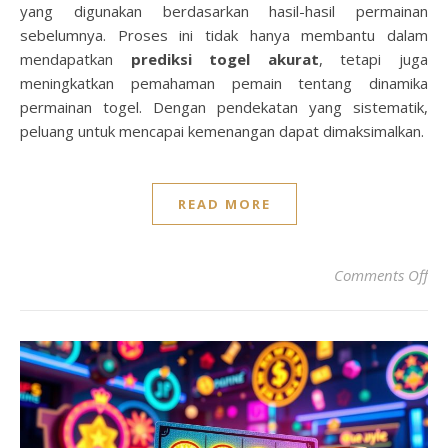
yang digunakan berdasarkan hasil-hasil permainan
sebelumnya. Proses ini tidak hanya membantu dalam
mendapatkan
prediksi togel akurat
, tetapi juga
meningkatkan pemahaman pemain tentang dinamika
permainan togel. Dengan pendekatan yang sistematik,
peluang untuk mencapai kemenangan dapat dimaksimalkan.
READ MORE
on 
Comments Off