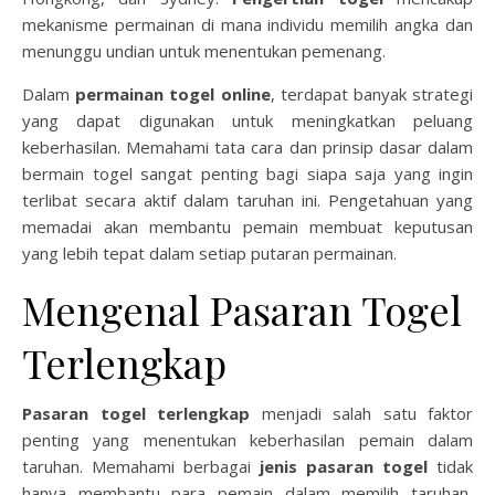
mekanisme permainan di mana individu memilih angka dan
menunggu undian untuk menentukan pemenang.
Dalam
permainan togel online
, terdapat banyak strategi
yang dapat digunakan untuk meningkatkan peluang
keberhasilan. Memahami tata cara dan prinsip dasar dalam
bermain togel sangat penting bagi siapa saja yang ingin
terlibat secara aktif dalam taruhan ini. Pengetahuan yang
memadai akan membantu pemain membuat keputusan
yang lebih tepat dalam setiap putaran permainan.
Mengenal Pasaran Togel
Terlengkap
Pasaran togel terlengkap
menjadi salah satu faktor
penting yang menentukan keberhasilan pemain dalam
taruhan. Memahami berbagai
jenis pasaran togel
tidak
hanya membantu para pemain dalam memilih taruhan,