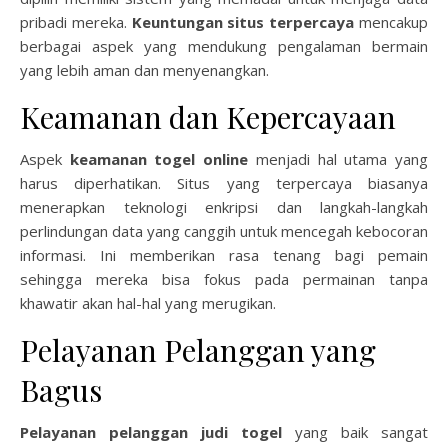
pribadi mereka.
Keuntungan situs terpercaya
mencakup
berbagai aspek yang mendukung pengalaman bermain
yang lebih aman dan menyenangkan.
Keamanan dan Kepercayaan
Aspek
keamanan togel online
menjadi hal utama yang
harus diperhatikan. Situs yang terpercaya biasanya
menerapkan teknologi enkripsi dan langkah-langkah
perlindungan data yang canggih untuk mencegah kebocoran
informasi. Ini memberikan rasa tenang bagi pemain
sehingga mereka bisa fokus pada permainan tanpa
khawatir akan hal-hal yang merugikan.
Pelayanan Pelanggan yang
Bagus
Pelayanan pelanggan judi togel
yang baik sangat