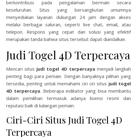
berkontribusi pada pengalaman bermain secara
keseluruhan. Situs yang bersangkutan umumnya
menyediakan layanan dukungan 24 jam dengan akses
melalui berbagai saluran, seperti live chat, email, atau
telepon. Respons yang cepat dan solusi yang efektif
merupakan tanda bahwa situs tersebut dapat diandalkan.
Judi Togel 4D Terpercaya
Mencari situs
judi togel 4D terpercaya
menjadi langkah
penting bagi para pemain. Dengan banyaknya pilihan yang
tersedia, penting untuk memahami ciri ciri situs
judi togel
4D terpercaya
. Beberapa indikator yang bisa membantu
dalam pemilihan termasuk adanya lisensi resmi dan
reputasi baik di kalangan pemain.
Ciri-Ciri Situs Judi Togel 4D
Terpercaya