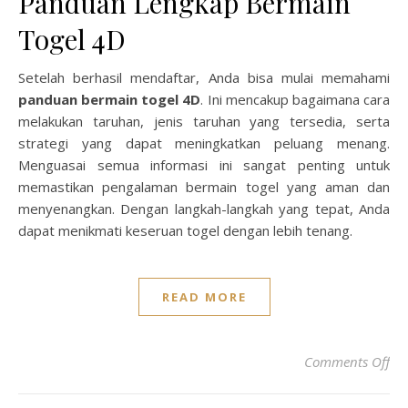
Panduan Lengkap Bermain
Togel 4D
Setelah berhasil mendaftar, Anda bisa mulai memahami
panduan bermain togel 4D
. Ini mencakup bagaimana cara
melakukan taruhan, jenis taruhan yang tersedia, serta
strategi yang dapat meningkatkan peluang menang.
Menguasai semua informasi ini sangat penting untuk
memastikan pengalaman bermain togel yang aman dan
menyenangkan. Dengan langkah-langkah yang tepat, Anda
dapat menikmati keseruan togel dengan lebih tenang.
READ MORE
on 
Comments Off