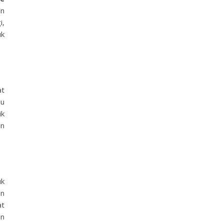
an
i,
uk
at
lu
ik
in
uk
an
at
an