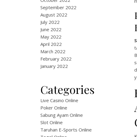
October 2022
m
September 2022
August 2022
July 2022
June 2022
May 2022
April 2022
t
March 2022
B
February 2022
s
January 2022
d
y
Categories
Live Casino Online
Poker Online
Sabung Ayam Online
Slot Online
Taruhan E-Sports Online