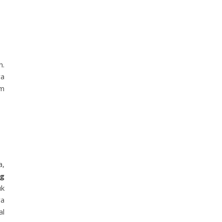
h.
ya
am
a,
ng
uk
ya
al