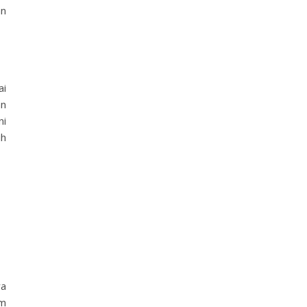
an
ai
an
ni
ih
ya
am