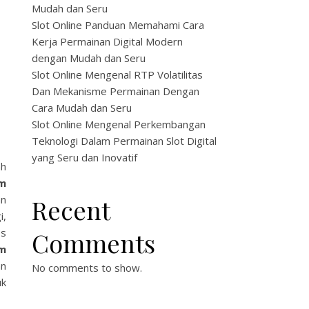
Mudah dan Seru
Slot Online Panduan Memahami Cara
Kerja Permainan Digital Modern
dengan Mudah dan Seru
Slot Online Mengenal RTP Volatilitas
Dan Mekanisme Permainan Dengan
Cara Mudah dan Seru
Slot Online Mengenal Perkembangan
Teknologi Dalam Permainan Slot Digital
yang Seru dan Inovatif
ah
am
an
Recent
i,
es
Comments
am
an
No comments to show.
uk