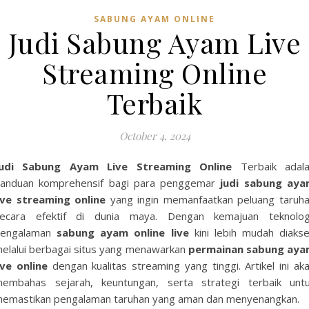
SABUNG AYAM ONLINE
Judi Sabung Ayam Live
Streaming Online
Terbaik
October 4, 2024
Judi Sabung Ayam Live Streaming Online
Terbaik adal
anduan komprehensif bagi para penggemar
judi sabung ay
ive streaming online
yang ingin memanfaatkan peluang taruh
ecara efektif di dunia maya. Dengan kemajuan teknolog
pengalaman
sabung ayam online live
kini lebih mudah diaks
elalui berbagai situs yang menawarkan
permainan sabung ay
ive online
dengan kualitas streaming yang tinggi. Artikel ini ak
embahas sejarah, keuntungan, serta strategi terbaik unt
emastikan pengalaman taruhan yang aman dan menyenangkan.