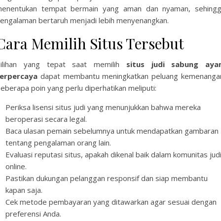
enentukan tempat bermain yang aman dan nyaman, sehing
engalaman bertaruh menjadi lebih menyenangkan.
Cara Memilih Situs Tersebut
ilihan yang tepat saat memilih
situs judi sabung aya
erpercaya
dapat membantu meningkatkan peluang kemenanga
eberapa poin yang perlu diperhatikan meliputi:
Periksa lisensi situs judi yang menunjukkan bahwa mereka
beroperasi secara legal.
Baca ulasan pemain sebelumnya untuk mendapatkan gambaran
tentang pengalaman orang lain.
Evaluasi reputasi situs, apakah dikenal baik dalam komunitas jud
online.
Pastikan dukungan pelanggan responsif dan siap membantu
kapan saja.
Cek metode pembayaran yang ditawarkan agar sesuai dengan
preferensi Anda.