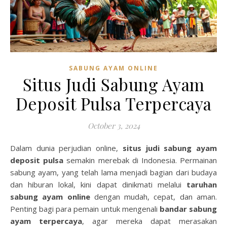
SABUNG AYAM ONLINE
Situs Judi Sabung Ayam
Deposit Pulsa Terpercaya
October 3, 2024
Dalam dunia perjudian online,
situs judi sabung ayam
deposit pulsa
semakin merebak di Indonesia. Permainan
sabung ayam, yang telah lama menjadi bagian dari budaya
dan hiburan lokal, kini dapat dinikmati melalui
taruhan
sabung ayam online
dengan mudah, cepat, dan aman.
Penting bagi para pemain untuk mengenali
bandar sabung
ayam terpercaya
, agar mereka dapat merasakan