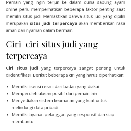
Pemain yang ingin terjun ke dalam dunia sabung ayam
online perlu memperhatikan beberapa faktor penting saat
memilih situs judi. Memastikan bahwa situs judi yang dipilih
merupakan
situs judi terpercaya
akan memberikan rasa
aman dan nyaman dalam bermain.
Ciri-ciri situs judi yang
terpercaya
Ciri situs judi
yang terpercaya sangat penting untuk
diidentifikasi. Berikut beberapa ciri yang harus diperhatikan:
Memiliki lisensi resmi dari badan yang diakui
Memperoleh ulasan positif dari pemain lain
Menyediakan sistem keamanan yang kuat untuk
melindungi data pribadi
Memiliki layanan pelanggan yang responsif dan siap
membantu