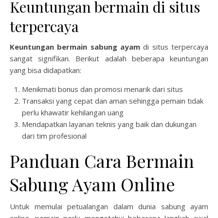
Keuntungan bermain di situs
terpercaya
Keuntungan bermain sabung ayam
di situs terpercaya
sangat signifikan. Berikut adalah beberapa keuntungan
yang bisa didapatkan:
Menikmati bonus dan promosi menarik dari situs
Transaksi yang cepat dan aman sehingga pemain tidak
perlu khawatir kehilangan uang
Mendapatkan layanan teknis yang baik dan dukungan
dari tim profesional
Panduan Cara Bermain
Sabung Ayam Online
Untuk memulai petualangan dalam dunia sabung ayam