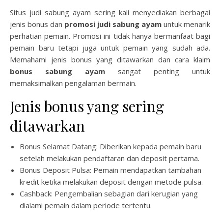
Situs judi sabung ayam sering kali menyediakan berbagai
jenis bonus dan
promosi judi sabung ayam
untuk menarik
perhatian pemain. Promosi ini tidak hanya bermanfaat bagi
pemain baru tetapi juga untuk pemain yang sudah ada.
Memahami jenis bonus yang ditawarkan dan cara klaim
bonus sabung ayam
sangat penting untuk
memaksimalkan pengalaman bermain.
Jenis bonus yang sering
ditawarkan
Bonus Selamat Datang: Diberikan kepada pemain baru
setelah melakukan pendaftaran dan deposit pertama.
Bonus Deposit Pulsa: Pemain mendapatkan tambahan
kredit ketika melakukan deposit dengan metode pulsa.
Cashback: Pengembalian sebagian dari kerugian yang
dialami pemain dalam periode tertentu.