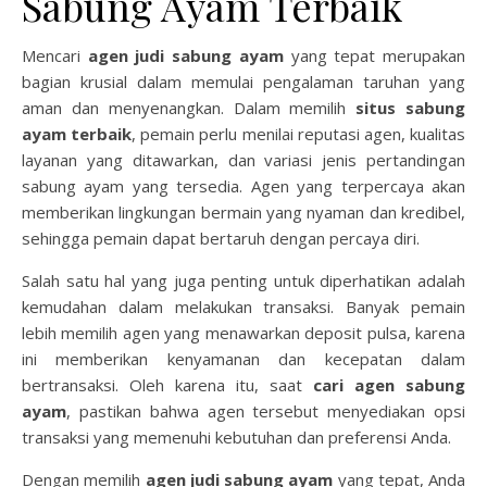
Sabung Ayam Terbaik
Mencari
agen judi sabung ayam
yang tepat merupakan
bagian krusial dalam memulai pengalaman taruhan yang
aman dan menyenangkan. Dalam memilih
situs sabung
ayam terbaik
, pemain perlu menilai reputasi agen, kualitas
layanan yang ditawarkan, dan variasi jenis pertandingan
sabung ayam yang tersedia. Agen yang terpercaya akan
memberikan lingkungan bermain yang nyaman dan kredibel,
sehingga pemain dapat bertaruh dengan percaya diri.
Salah satu hal yang juga penting untuk diperhatikan adalah
kemudahan dalam melakukan transaksi. Banyak pemain
lebih memilih agen yang menawarkan deposit pulsa, karena
ini memberikan kenyamanan dan kecepatan dalam
bertransaksi. Oleh karena itu, saat
cari agen sabung
ayam
, pastikan bahwa agen tersebut menyediakan opsi
transaksi yang memenuhi kebutuhan dan preferensi Anda.
Dengan memilih
agen judi sabung ayam
yang tepat, Anda