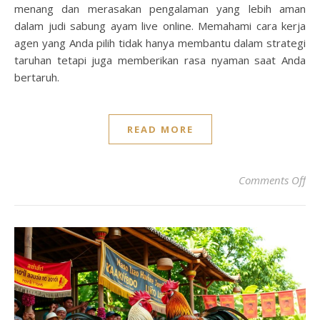
menang dan merasakan pengalaman yang lebih aman
dalam judi sabung ayam live online. Memahami cara kerja
agen yang Anda pilih tidak hanya membantu dalam strategi
taruhan tetapi juga memberikan rasa nyaman saat Anda
bertaruh.
READ MORE
on 
Comments Off