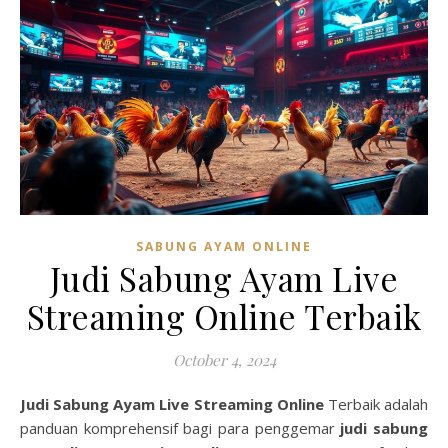
SABUNG AYAM ONLINE
Judi Sabung Ayam Live
Streaming Online Terbaik
October 4, 2024
Judi Sabung Ayam Live Streaming Online
Terbaik adalah
panduan komprehensif bagi para penggemar
judi sabung