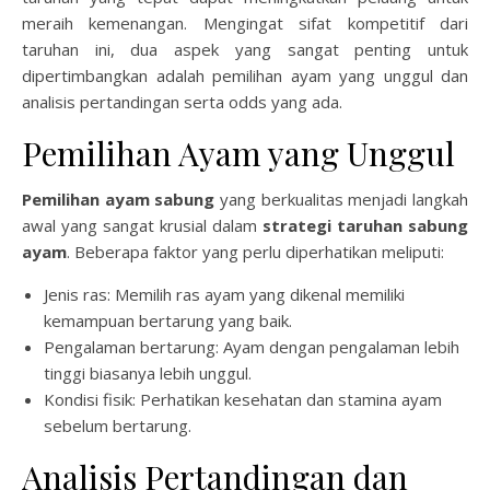
meraih kemenangan. Mengingat sifat kompetitif dari
taruhan ini, dua aspek yang sangat penting untuk
dipertimbangkan adalah pemilihan ayam yang unggul dan
analisis pertandingan serta odds yang ada.
Pemilihan Ayam yang Unggul
Pemilihan ayam sabung
yang berkualitas menjadi langkah
awal yang sangat krusial dalam
strategi taruhan sabung
ayam
. Beberapa faktor yang perlu diperhatikan meliputi:
Jenis ras: Memilih ras ayam yang dikenal memiliki
kemampuan bertarung yang baik.
Pengalaman bertarung: Ayam dengan pengalaman lebih
tinggi biasanya lebih unggul.
Kondisi fisik: Perhatikan kesehatan dan stamina ayam
sebelum bertarung.
Analisis Pertandingan dan