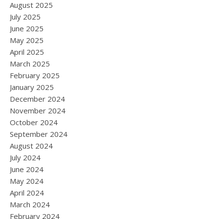
August 2025
July 2025
June 2025
May 2025
April 2025
March 2025
February 2025
January 2025
December 2024
November 2024
October 2024
September 2024
August 2024
July 2024
June 2024
May 2024
April 2024
March 2024
February 2024