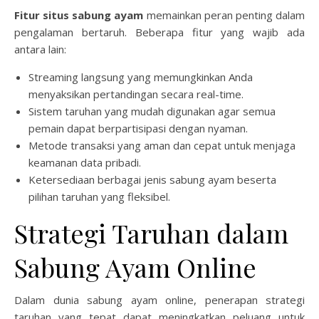
Fitur situs sabung ayam
memainkan peran penting dalam
pengalaman bertaruh. Beberapa fitur yang wajib ada
antara lain:
Streaming langsung yang memungkinkan Anda
menyaksikan pertandingan secara real-time.
Sistem taruhan yang mudah digunakan agar semua
pemain dapat berpartisipasi dengan nyaman.
Metode transaksi yang aman dan cepat untuk menjaga
keamanan data pribadi.
Ketersediaan berbagai jenis sabung ayam beserta
pilihan taruhan yang fleksibel.
Strategi Taruhan dalam
Sabung Ayam Online
Dalam dunia sabung ayam online, penerapan strategi
taruhan yang tepat dapat meningkatkan peluang untuk