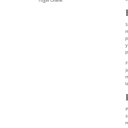
Togel Online
S
m
p
y
p
F
J
m
l
P
s
m