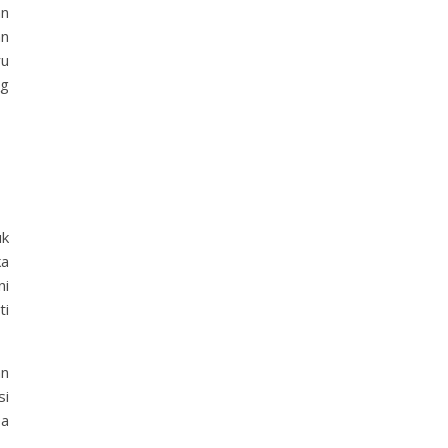
an
n
ru
ng
uk
ka
ni
ti
an
si
pa