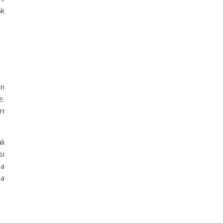
ak
an
e.
ri
li
si
sa
ya