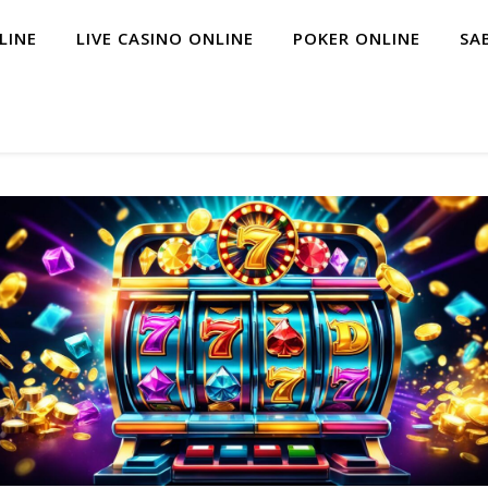
LINE
LIVE CASINO ONLINE
POKER ONLINE
SA