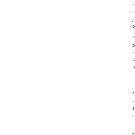
S
m
j
o
K
p
s
r
t
S
s
s
s
H
h