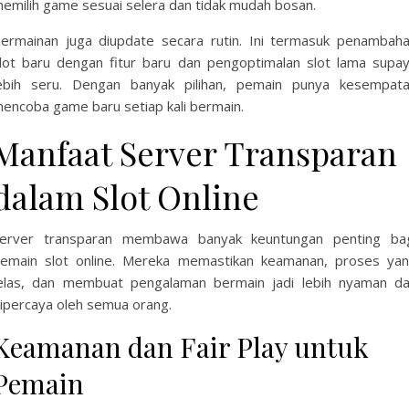
emilih game sesuai selera dan tidak mudah bosan.
ermainan juga diupdate secara rutin. Ini termasuk penambah
lot baru dengan fitur baru dan pengoptimalan slot lama supa
ebih seru. Dengan banyak pilihan, pemain punya kesempat
encoba game baru setiap kali bermain.
Manfaat Server Transparan
dalam Slot Online
erver transparan membawa banyak keuntungan penting ba
emain slot online. Mereka memastikan keamanan, proses ya
elas, dan membuat pengalaman bermain jadi lebih nyaman d
ipercaya oleh semua orang.
Keamanan dan Fair Play untuk
Pemain