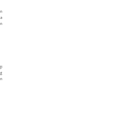
an
ya
an
gi
ng
an