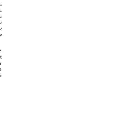
wa
ma
na
Sa
ra
ra
ni
10
a.
ah
u-