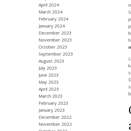
April 2024
m
March 2024
S
February 2024
p
January 2024
p
December 2023
b
November 2023
h
October 2023
m
September 2023
L
August 2023
k
July 2023
s
June 2023
D
May 2023
s
April 2023
b
March 2023
February 2023
January 2023
December 2022
November 2022