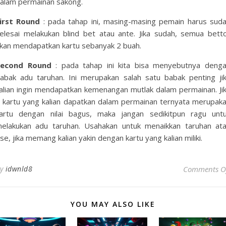
alam permainan sakong.
irst Round
: pada tahap ini, masing-masing pemain harus sud
elesai melakukan blind bet atau ante. Jika sudah, semua bett
kan mendapatkan kartu sebanyak 2 buah.
Second Round
: pada tahap ini kita bisa menyebutnya deng
abak adu taruhan. Ini merupakan salah satu babak penting ji
alian ingin mendapatkan kemenangan mutlak dalam permainan. Ji
 kartu yang kalian dapatkan dalam permainan ternyata merupak
artu dengan nilai bagus, maka jangan sedikitpun ragu unt
elakukan adu taruhan. Usahakan untuk menaikkan taruhan at
ise, jika memang kalian yakin dengan kartu yang kalian miliki.
By
idwnld8
Comments O
YOU MAY ALSO LIKE