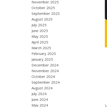
November 2025
October 2025
September 2025
August 2025
July 2025
June 2025
May 2025
April 2025
March 2025
February 2025
January 2025
December 2024
November 2024
October 2024
September 2024
August 2024
July 2024
June 2024
May 2024
U