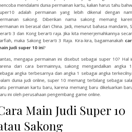
encoba mendalami dunia permainan kartu, kalian harus tahu bah
uper10 adalah permainan yang lebih dikenal dengan na
ermainan sakong. Diberikan nama sakong memang kare
ermainan ini berasal dari China. Jadi, menurut bahasa mandarin, 
erarti 3 dan Kong berarti raja. Jika kita menerjemahkannya seca
arfiah, maka Sakong berarti 3 Raja. Kira-kira, bagaimanakah
ca
ain judi super 10 ini
?
antas, mengapa permainan ini disebut sebagai super 10? Hal i
arena dari cara bermainnya, sakong mengandalkan angka 
ebagai angka terbesarnya dan angka 1 sebagai angka terkecilny
alam dunia judi online, super 10 memang terbilang sebagai sal
atu permainan kartu baru, karena memang baru dikeluarkan bar
aru ini oleh perusahaan pengembang game online.
Cara Main Judi Super 10
atau Sakong