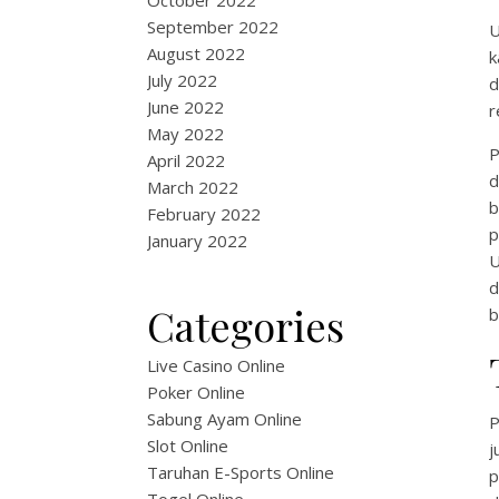
October 2022
September 2022
U
August 2022
k
July 2022
d
June 2022
r
May 2022
P
April 2022
d
March 2022
b
February 2022
p
January 2022
U
d
Categories
b
Live Casino Online
Poker Online
Sabung Ayam Online
P
Slot Online
j
Taruhan E-Sports Online
p