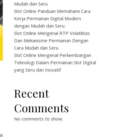
Mudah dan Seru
Slot Online Panduan Memahami Cara
Kerja Permainan Digital Modern
dengan Mudah dan Seru
Slot Online Mengenal RTP Volatilitas
Dan Mekanisme Permainan Dengan
Cara Mudah dan Seru
Slot Online Mengenal Perkembangan
Teknologi Dalam Permainan Slot Digital
yang Seru dan Inovatif
Recent
Comments
No comments to show.
ai