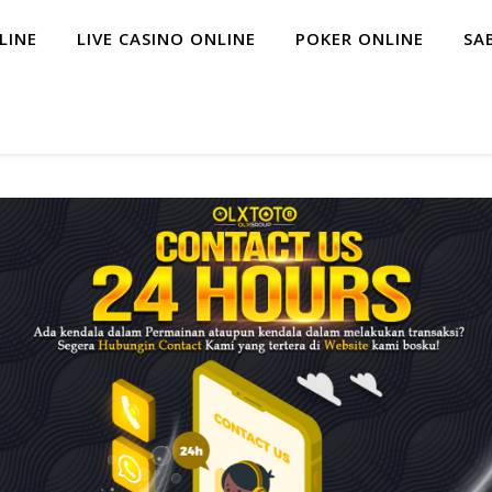
LINE
LIVE CASINO ONLINE
POKER ONLINE
SA