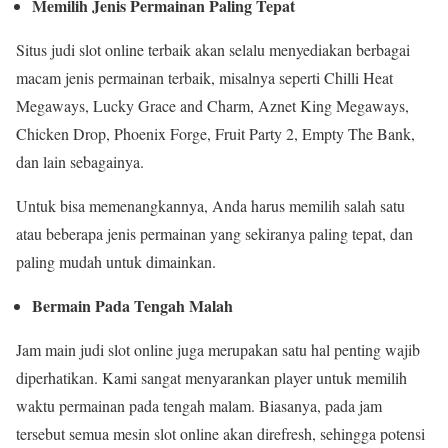
Memilih Jenis Permainan Paling Tepat
Situs judi slot online terbaik akan selalu menyediakan berbagai
macam jenis permainan terbaik, misalnya seperti Chilli Heat
Megaways, Lucky Grace and Charm, Aznet King Megaways,
Chicken Drop, Phoenix Forge, Fruit Party 2, Empty The Bank,
dan lain sebagainya.
Untuk bisa memenangkannya, Anda harus memilih salah satu
atau beberapa jenis permainan yang sekiranya paling tepat, dan
paling mudah untuk dimainkan.
Bermain Pada Tengah Malah
Jam main judi slot online juga merupakan satu hal penting wajib
diperhatikan. Kami sangat menyarankan player untuk memilih
waktu permainan pada tengah malam. Biasanya, pada jam
tersebut semua mesin slot online akan direfresh, sehingga potensi