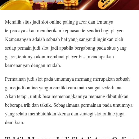
Memilih situs judi slot online paling gacor dan tentunya
terpercaya akan memberikan kepuasan tersendiri bagi player.
Kemenangan adalah sebuah hal yang sangat diinginkan oleh
setiap pemain judi slot, jadi apabila bergabung pada situs yang
gacor, tentunya akan membuat player bisa mendapatkan
kemenangan dengan mudah.
Permainan judi slot pada umumnya memang merupakan sebuah
game judi online yang memiliki cara main sangat sederhana.
Akan tetapi, untuk bisa memenangkannya memang dibutuhkan
beberapa trik dan taktik. Sebagaimana permainan pada umumnya
yang selalu membutuhkan skema dan strategi slot online juga
demikian.