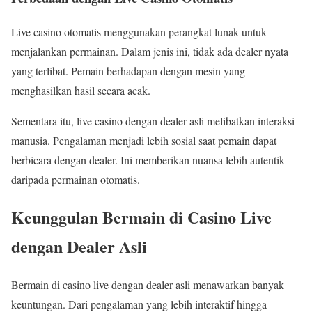
Live casino otomatis menggunakan perangkat lunak untuk
menjalankan permainan. Dalam jenis ini, tidak ada dealer nyata
yang terlibat. Pemain berhadapan dengan mesin yang
menghasilkan hasil secara acak.
Sementara itu, live casino dengan dealer asli melibatkan interaksi
manusia. Pengalaman menjadi lebih sosial saat pemain dapat
berbicara dengan dealer. Ini memberikan nuansa lebih autentik
daripada permainan otomatis.
Keunggulan Bermain di Casino Live
dengan Dealer Asli
Bermain di casino live dengan dealer asli menawarkan banyak
keuntungan. Dari pengalaman yang lebih interaktif hingga