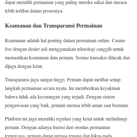
dapat memilih permainan yang paling mereka sukai dan merasa
lebih terlibat dalam prosesnya.
Keamanan dan Transparansi Permainan
Keamanan adalah hal penting dalam permainan online. Casino
live dengan dealer asli menggunakan teknologi canggih untuk
memastikan keamanan data pemain. Semua transaksi dilacak dan
dijaga dengan ketat.
Transparansi juga sangat tinggi. Pemain dapat melihat setiap
langkah permainan secara nyata. Ini memberikan keyakinan
bahwa tidak ada kecurangan yang terjadi. Dengan sistem
pengawasan yang baik, pemain merasa lebih aman saat bermain.
Platform ini juga memiliki regulasi yang ketat untuk melindungi
pemain. Dengan adanya lisensi dari otoritas permainan
terpercaya, pemain dapat merasa tenang dan fokus pada