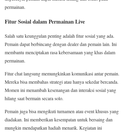
permainan.
Fitur Sosial dalam Permainan Live
Salah satu keunggulan penting adalah fitur sosial yang ada.
Pemain dapat berbincang dengan dealer dan pemain lain. Ini
membantu menciptakan rasa kebersamaan yang khas dalam
permainan.
Fitur chat langsung memungkinkan komunikasi antar pemain.
Mereka bisa membahas strategi atau hanya sekedar bercanda.
Momen ini menambah kesenangan dan interaksi sosial yang
hilang saat bermain secara solo.
Pemain juga bisa mengikuti turnamen atau event khusus yang
diadakan. Ini memberikan kesempatan untuk bersaing dan
mungkin mendapatkan hadiah menarik. Kegiatan ini