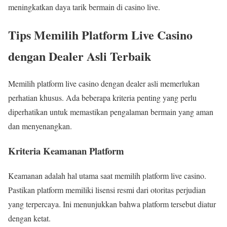
meningkatkan daya tarik bermain di casino live.
Tips Memilih Platform Live Casino
dengan Dealer Asli Terbaik
Memilih platform live casino dengan dealer asli memerlukan
perhatian khusus. Ada beberapa kriteria penting yang perlu
diperhatikan untuk memastikan pengalaman bermain yang aman
dan menyenangkan.
Kriteria Keamanan Platform
Keamanan adalah hal utama saat memilih platform live casino.
Pastikan platform memiliki lisensi resmi dari otoritas perjudian
yang terpercaya. Ini menunjukkan bahwa platform tersebut diatur
dengan ketat.