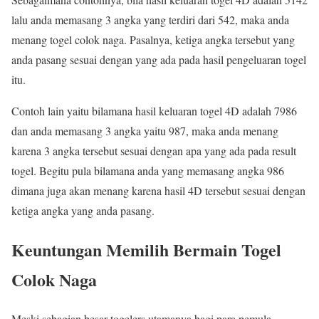
lalu anda memasang 3 angka yang terdiri dari 542, maka anda
menang togel colok naga. Pasalnya, ketiga angka tersebut yang
anda pasang sesuai dengan yang ada pada hasil pengeluaran togel
itu.
Contoh lain yaitu bilamana hasil keluaran togel 4D adalah 7986
dan anda memasang 3 angka yaitu 987, maka anda menang
karena 3 angka tersebut sesuai dengan apa yang ada pada result
togel. Begitu pula bilamana anda yang memasang angka 986
dimana juga akan menang karena hasil 4D tersebut sesuai dengan
ketiga angka yang anda pasang.
Keuntungan Memilih Bermain Togel
Colok Naga
Meski sebagian besar togelers utamanya bagi para pemula