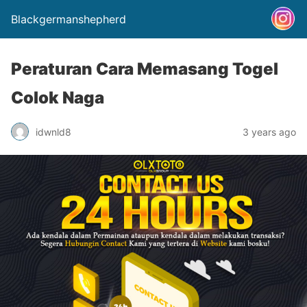
Blackgermanshepherd
Peraturan Cara Memasang Togel
Colok Naga
idwnld8
3 years ago