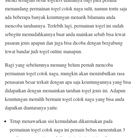
memandang permainan togel colok naga sulit, namun tentu saja
ada beberapa banyak keuntungan menarik bilamana anda
mencoba taruhannya. Terlebih lagi, permainan togel ini sudah
sebegitu memudahkannya buat anda mainkan sebab bisa lewat
pasaran jenis apapun dan juga bisa dicoba dengan bergabung
lewat bandar judi togel online manapun.
Bagi yang sebelumnya memang belum pernah mencoba
permainan togel colok naga, mungkin akan menimbulkan rasa
penasaran besar terkait dengan apa saja keuntungannya yang bisa
didapatkan dengan memainkan taruhan togel jenis ini. Adapun
keuntungan memilih bermain togel colok naga yang bisa anda
dapatkan diantaranya yaitu:
Tetap menawarkan sisi kemudahan dikarenakan pada
permainan togel colok naga ini pemain bebas menentukan 3