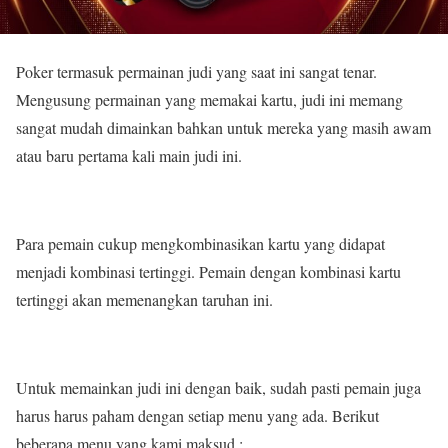
Poker termasuk permainan judi yang saat ini sangat tenar.
Mengusung permainan yang memakai kartu, judi ini memang
sangat mudah dimainkan bahkan untuk mereka yang masih awam
atau baru pertama kali main judi ini.
Para pemain cukup mengkombinasikan kartu yang didapat
menjadi kombinasi tertinggi. Pemain dengan kombinasi kartu
tertinggi akan memenangkan taruhan ini.
Untuk memainkan judi ini dengan baik, sudah pasti pemain juga
harus harus paham dengan setiap menu yang ada. Berikut
beberapa menu yang kami maksud :