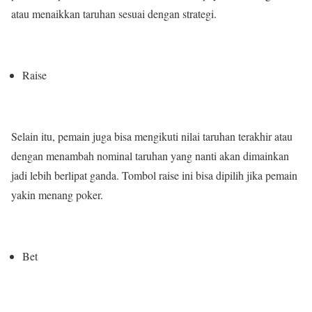
atau menaikkan taruhan sesuai dengan strategi.
Raise
Selain itu, pemain juga bisa mengikuti nilai taruhan terakhir atau
dengan menambah nominal taruhan yang nanti akan dimainkan
jadi lebih berlipat ganda. Tombol raise ini bisa dipilih jika pemain
yakin menang poker.
Bet