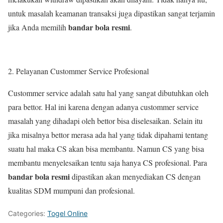
untuk masalah keamanan transaksi juga dipastikan sangat terjamin
bandar bola resmi
jika Anda memilih
.
Pelayanan Custommer Service Profesional
Custommer service adalah satu hal yang sangat dibutuhkan oleh
para bettor. Hal ini karena dengan adanya custommer service
masalah yang dihadapi oleh bettor bisa diselesaikan. Selain itu
jika misalnya bettor merasa ada hal yang tidak dipahami tentang
suatu hal maka CS akan bisa membantu. Namun CS yang bisa
membantu menyelesaikan tentu saja hanya CS profesional. Para
bandar bola resmi
dipastikan akan menyediakan CS dengan
kualitas SDM mumpuni dan profesional.
Categories:
Togel Online