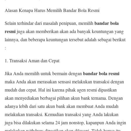
Alasan Kenapa Harus Memilih Bandar Bola Resmi
bandar bola
Selain terhindar dari masalah penipuan, memilih
resmi
juga akan memberikan akan ada banyak keuntungan yang
lainnya, dan beberapa keuntungan tersebut adalah sebagai berikut
:
Transaksi Aman dan Cepat
bandar bola resmi
Jika Anda memilih untuk bermain dengan
maka Anda akan merasakan sensasi melakukan transaksi dengan
mudah dan cepat. Hal ini karena pihak agen resmi dipastikan
akan menyediakan berbagai pilihan akun bank ternama. Dengan
adanya lebih dari satu akun bank akan membuat Anda mudah
melakukan transaksi. Kemudian transaksi yang Anda lakukan
juga bisa dilakukan selama 24 jam nonstop, kapanpun Anda ingin
melakukan withdraw dipastikan akan dilayani. Tidak hanya itu,