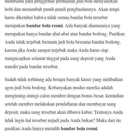
membantu para penggemar permainan judi bola menyalurkan
hobi dan menambah pundi-pundi penghasilannya. Akan tetapi
harus diketahui bahwa tidak semua bandar bola tersebut
bandar bola resmi
merupakan
. Ada banyak diantaranya yang
merupakan hanya bandar abal-abal atau bandar bodong. Pastikan
Anda tidak terjebak bermain judi bola bersama bandar bodong,
karena jika Anda sampai terjebak maka Anda harus siap
mengucapkan selamat tinggal pada uang deposit yang Anda
transfer pada bandar tersebut.
Sudah tidak terhitung ada berapa banyak kasus yang melibatkan
agen judi bola bodong. Kebanyakan modus mereka adalah
mengiming-imingi calon member dengan bonus besar, kemudian
setelah member melakukan pendaftaran dan membayar uang
deposit, maka uang tersebut akan dibawa kabur. Tentunya Anda
tidak ingin hal tersebut terjadi pada Anda bukan? Maka dari itu
bandar bola resmi
pastikan Anda hanya memilih
.