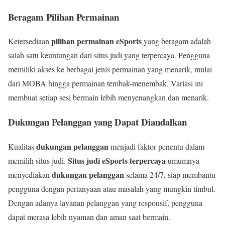
Beragam Pilihan Permainan
pilihan permainan eSports
Ketersediaan
yang beragam adalah
salah satu keuntungan dari situs judi yang terpercaya. Pengguna
memiliki akses ke berbagai jenis permainan yang menarik, mulai
dari MOBA hingga permainan tembak-menembak. Variasi ini
membuat setiap sesi bermain lebih menyenangkan dan menarik.
Dukungan Pelanggan yang Dapat Diandalkan
dukungan pelanggan
Kualitas
menjadi faktor penentu dalam
Situs judi eSports terpercaya
memilih situs judi.
umumnya
dukungan pelanggan
menyediakan
selama 24/7, siap membantu
pengguna dengan pertanyaan atau masalah yang mungkin timbul.
Dengan adanya layanan pelanggan yang responsif, pengguna
dapat merasa lebih nyaman dan aman saat bermain.