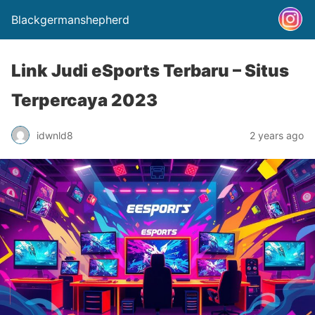
Blackgermanshepherd
Link Judi eSports Terbaru – Situs
Terpercaya 2023
idwnld8
2 years ago