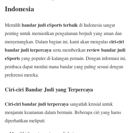
Indonesia
bandar judi eSports terbaik
Memilih
di Indonesia sangat
penting untuk memastikan pengalaman berjudi yang aman dan
ciri-ciri
menyenangkan. Dalam bagian ini, kami akan mengulas
bandar judi terpercaya
review bandar judi
serta memberikan
eSports
yang populer di kalangan pemain. Dengan informasi ini,
pembaca dapat menilai mana bandar yang paling sesuai dengan
preferensi mereka.
Ciri-ciri Bandar Judi yang Terpercaya
Ciri-ciri bandar judi terpercaya
sangatlah krusial untuk
menjamin keamanan dalam bermain. Beberapa ciri yang harus
diperhatikan meliputi: