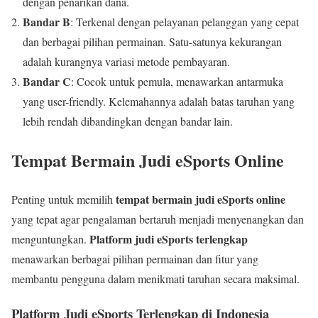
dengan penarikan dana.
Bandar B
: Terkenal dengan pelayanan pelanggan yang cepat
dan berbagai pilihan permainan. Satu-satunya kekurangan
adalah kurangnya variasi metode pembayaran.
Bandar C
: Cocok untuk pemula, menawarkan antarmuka
yang user-friendly. Kelemahannya adalah batas taruhan yang
lebih rendah dibandingkan dengan bandar lain.
Tempat Bermain Judi eSports Online
tempat bermain judi eSports online
Penting untuk memilih
yang tepat agar pengalaman bertaruh menjadi menyenangkan dan
Platform judi eSports terlengkap
menguntungkan.
menawarkan berbagai pilihan permainan dan fitur yang
membantu pengguna dalam menikmati taruhan secara maksimal.
Platform Judi eSports Terlengkap di Indonesia