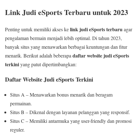
Link Judi eSports Terbaru untuk 2023
link judi eSports terbaru
Penting untuk memiliki akses ke
agar
pengalaman bermain menjadi lebih optimal. Di tahun 2023,
banyak situs yang menawarkan berbagai keuntungan dan fitur
daftar website judi eSports
menarik. Berikut adalah beberapa
terkini
yang patut dipertimbangkan:
Daftar Website Judi eSports Terkini
Situs A – Menawarkan bonus menarik dan beragam
permainan.
Situs B – Dikenal dengan layanan pelanggan yang responsif.
Situs C – Memiliki antarmuka yang user-friendly dan promosi
reguler.