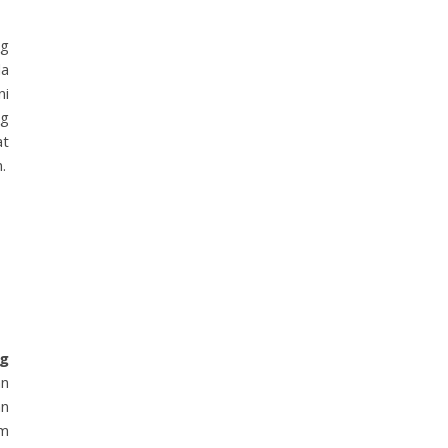
ng
da
ni
ng
at
.
ng
an
an
am