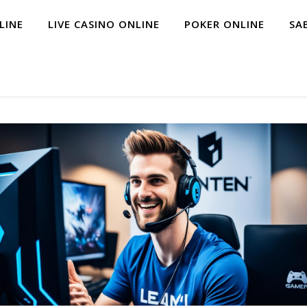
LINE
LIVE CASINO ONLINE
POKER ONLINE
SA