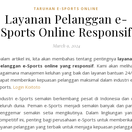
TARUHAN E-SPORTS ONLINE
Layanan Pelanggan e-
Sports Online Responsif
March 9, 2024
alam artikel ini, kita akan membahas tentang pentingnya
layan
elanggan e-Sports online yang responsif
. Kami akan melih
agaimana manajemen keluhan yang baik dan layanan bantuan 24
apat memberikan kepuasan pelanggan maksimal dalam industri 
ports.
Login Koitoto
ndustri e-Sports semakin berkembang pesat di Indonesia dan 
eluruh dunia. Pemain e-Sports menjadi semakin banyak dan pa
enggemar semakin setia mengikutinya. Dalam lingkungan ya
ompetitif ini, penting bagi perusahaan e-Sports untuk memberik
ayanan pelanggan yang terbaik untuk menjaga kepuasan pelangg