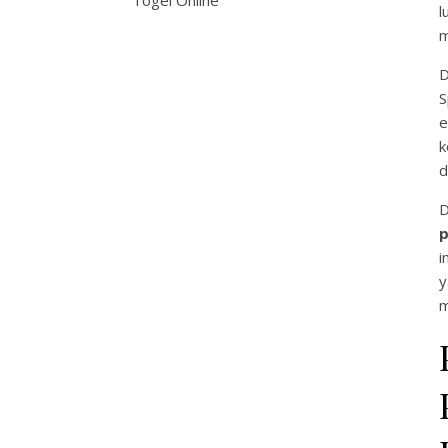
Togel Online
l
m
D
S
e
k
d
D
p
i
y
m