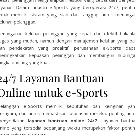
esat, pelanggan mengharapkan respon yang cepat dari penyed
ayanan. Dalam industri e-Sports yang beroperasi 24/7, penti
ntuk memiliki sistam yang siap dan tanggap untuk menanga
eluhan pelanggan.
enanganan keluhan pelanggan yang cepat dan efektif bukanl
ugas yang mudah, namun dengan manajemen keluhan yang ba
an pendekatan yang proaktif, perusahaan e-Sports dap
eningkatkan kepuasan pelanggan dan membangun hubung
angka panjang yang kuat.
24/7 Layanan Bantuan
Online untuk e-Sports
elanggan e-Sports memiliki kebutuhan dan keinginan ya
eragam, dan untuk memastikan kepuasan mereka, penting unt
menyediakan
layanan bantuan online 24/7
. Layanan bantu
nline yang tersedia sepanjang waktu merupakan faktor penti