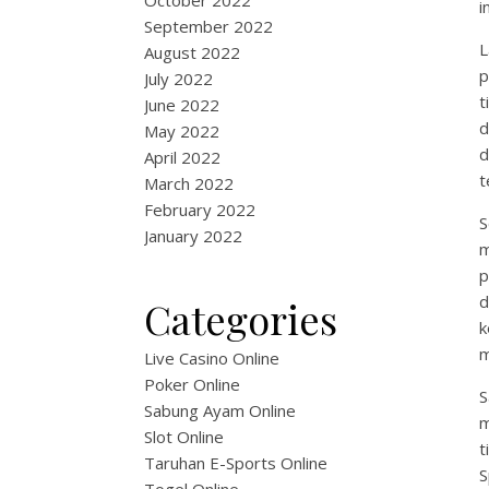
October 2022
i
September 2022
L
August 2022
p
July 2022
t
June 2022
d
May 2022
d
April 2022
t
March 2022
February 2022
S
January 2022
m
p
d
Categories
k
m
Live Casino Online
Poker Online
S
Sabung Ayam Online
m
Slot Online
t
Taruhan E-Sports Online
S