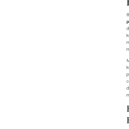
B
p
d
k
m
m
M
k
p
c
d
m