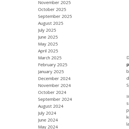
November 2025
October 2025
September 2025
August 2025
July 2025
June 2025
May 2025
April 2025
D
March 2025
p
February 2025
b
January 2025
d
December 2024
S
November 2024
October 2024
I
September 2024
s
August 2024
p
July 2024
k
June 2024
l
May 2024