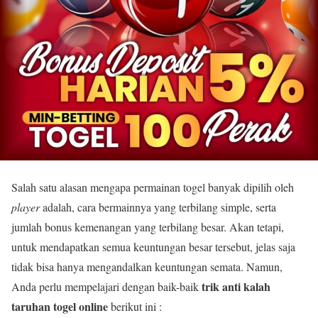
Salah satu alasan mengapa permainan togel banyak dipilih oleh
player
adalah, cara bermainnya yang terbilang simple, serta
jumlah bonus kemenangan yang terbilang besar. Akan tetapi,
untuk mendapatkan semua keuntungan besar tersebut, jelas saja
tidak bisa hanya mengandalkan keuntungan semata. Namun,
trik anti kalah
Anda perlu mempelajari dengan baik-baik
taruhan togel online
berikut ini :