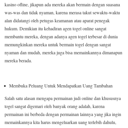
kasino ofline, jikapun ada mereka akan bermain dengan suasana
was-was dan tidak nyaman, karena merasa takut sewaktu-waktu
alan didatangi oleh petugas keamanan atau aparat penegak
hukum. Demikian itu kehadiran agen togel online sangat
membantu mereka, dengan adanya agen togel terbesar di dunia
memungkinkan mereka untuk bermain togel dengan sangat
nyaman dan mudah, mereka juga bisa memainkannya dimanapun
mereka berada.
Membuka Peluang Untuk Mendapatkan Uang Tambahan
Salah satu alasan mengapa permainan judi online dan khususnya
togel sangat digemari oleh banyak orang adalah, karena
permainan ini berbeda dengan permainan lainnya yang jika ingin
memainkannya kita harus mengeluarkan uang terlebih dahulu,