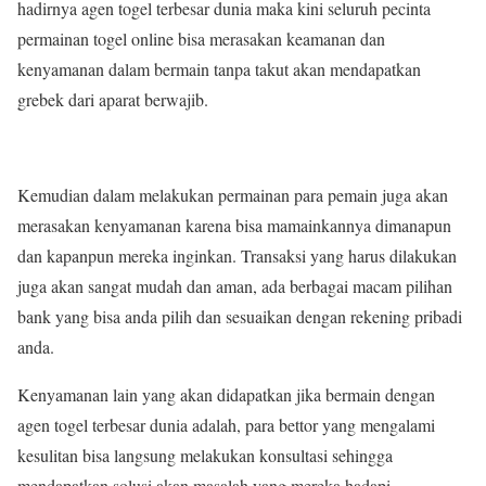
hadirnya agen togel terbesar dunia maka kini seluruh pecinta
permainan togel online bisa merasakan keamanan dan
kenyamanan dalam bermain tanpa takut akan mendapatkan
grebek dari aparat berwajib.
Kemudian dalam melakukan permainan para pemain juga akan
merasakan kenyamanan karena bisa mamainkannya dimanapun
dan kapanpun mereka inginkan. Transaksi yang harus dilakukan
juga akan sangat mudah dan aman, ada berbagai macam pilihan
bank yang bisa anda pilih dan sesuaikan dengan rekening pribadi
anda.
Kenyamanan lain yang akan didapatkan jika bermain dengan
agen togel terbesar dunia adalah, para bettor yang mengalami
kesulitan bisa langsung melakukan konsultasi sehingga
mendapatkan solusi akan masalah yang mereka hadapi.