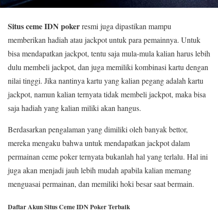
Situs ceme IDN poker
resmi juga dipastikan mampu
memberikan hadiah atau jackpot untuk para pemainnya. Untuk
bisa mendapatkan jackpot, tentu saja mula-mula kalian harus lebih
dulu membeli jackpot, dan juga memiliki kombinasi kartu dengan
nilai tinggi. Jika nantinya kartu yang kalian pegang adalah kartu
jackpot, namun kalian ternyata tidak membeli jackpot, maka bisa
saja hadiah yang kalian miliki akan hangus.
Berdasarkan pengalaman yang dimiliki oleh banyak bettor,
mereka mengaku bahwa untuk mendapatkan jackpot dalam
permainan ceme poker ternyata bukanlah hal yang terlalu. Hal ini
juga akan menjadi jauh lebih mudah apabila kalian memang
menguasai permainan, dan memiliki hoki besar saat bermain.
Daftar Akun Situs Ceme IDN Poker Terbaik