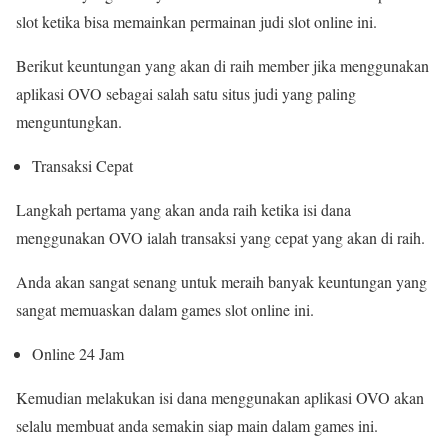
slot ketika bisa memainkan permainan judi slot online ini.
Berikut keuntungan yang akan di raih member jika menggunakan
aplikasi OVO sebagai salah satu situs judi yang paling
menguntungkan.
Transaksi Cepat
Langkah pertama yang akan anda raih ketika isi dana
menggunakan OVO ialah transaksi yang cepat yang akan di raih.
Anda akan sangat senang untuk meraih banyak keuntungan yang
sangat memuaskan dalam games slot online ini.
Online 24 Jam
Kemudian melakukan isi dana menggunakan aplikasi OVO akan
selalu membuat anda semakin siap main dalam games ini.