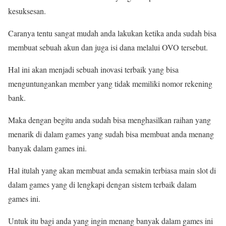
kesuksesan.
Caranya tentu sangat mudah anda lakukan ketika anda sudah bisa
membuat sebuah akun dan juga isi dana melalui OVO tersebut.
Hal ini akan menjadi sebuah inovasi terbaik yang bisa
menguntungankan member yang tidak memiliki nomor rekening
bank.
Maka dengan begitu anda sudah bisa menghasilkan raihan yang
menarik di dalam games yang sudah bisa membuat anda menang
banyak dalam games ini.
Hal itulah yang akan membuat anda semakin terbiasa main slot di
dalam games yang di lengkapi dengan sistem terbaik dalam
games ini.
Untuk itu bagi anda yang ingin menang banyak dalam games ini