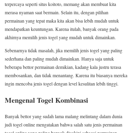
terpercaya seperti situs koitoto, memang akan membuat kita
merasa nyaman saat bermain. Selain itu, dengan pilihan
permainan yang tepat maka kita akan bisa lebih mudah untuk
mendapatkan keuntungan. Karena itulah, banyak orang pada
akhirnya memilih jenis togel yang mudah untuk dimainkan.
Sebenarnya tidak masalah, jika memilih jenis togel yang paling
sederhana dan paling mudah dimainkan. Hanya saja untuk
beberapa bettor permainan demikian, kadang kala justru terasa
membosankan, dan tidak menantang. Karena itu biasanya mereka
ingin mencoba jenis togel dengan level kesulitan lebih tinggi.
Mengenal Togel Kombinasi
Banyak bettor yang sudah lama malang melintang dalam dunia
judi togel online mengatakan bahwa salah satu jenis permainan
togel online yang paling banyak diyakini sebagai permainan