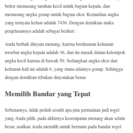
bettor memasang taruhan kecil untuk bagian kepala, dan
memasang angka genap untuk bagian ekor. Kemudian angka
yang ternyata keluar adalah 7436. Dengan demikian maka
penjelasannya adalah sebagai berikut :
Anda berhak dinyata menang, karena berdasaran keluaran
tersebut angka kepala adalah 36, dan itu masuk dalam kelompok
angka kecil karena di bawah 50. Sedangkan angka ekor dari
keluaran kali ini adalah 6, yang mana nilainya genap. Sehingga
dengan demikian tebakan dinyatakan benar.
Memilih Bandar yang Tepat
Sebenarnya, tidak peduli sesulit apa pun permainan judi togel
yang Anda pilih, pada akhirnya kesempatan menang akan selalu
besar, asalkan Anda memilih untuk bermain pada bandar togel