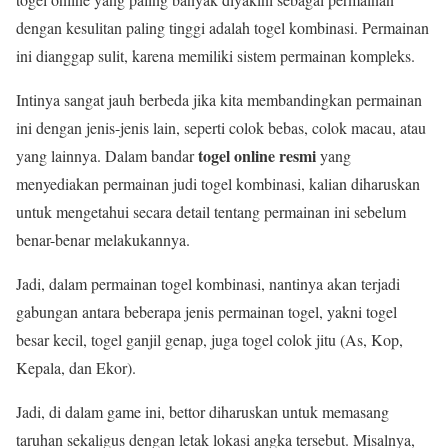
dengan kesulitan paling tinggi adalah togel kombinasi. Permainan
ini dianggap sulit, karena memiliki sistem permainan kompleks.
Intinya sangat jauh berbeda jika kita membandingkan permainan
ini dengan jenis-jenis lain, seperti colok bebas, colok macau, atau
togel online resmi
yang lainnya. Dalam bandar
yang
menyediakan permainan judi togel kombinasi, kalian diharuskan
untuk mengetahui secara detail tentang permainan ini sebelum
benar-benar melakukannya.
Jadi, dalam permainan togel kombinasi, nantinya akan terjadi
gabungan antara beberapa jenis permainan togel, yakni togel
besar kecil, togel ganjil genap, juga togel colok jitu (As, Kop,
Kepala, dan Ekor).
Jadi, di dalam game ini, bettor diharuskan untuk memasang
taruhan sekaligus dengan letak lokasi angka tersebut. Misalnya,