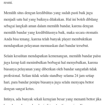
resmi.
Memilih situs dengan kredibilitas yang sudah pasti baik juga
menjadi satu hal yang baiknya dilakukan. Hal ini boleh dibilang
sebagai langkah aman dalam memilih bandar, karena dengan
memilih bandar yang kredibilitasnya baik, maka secara otomatis
Anda bisa tenang, karena telah banyak player membuktikan
mendapatkan pelayanan memuaskan dari bandar tersebut.
Selain kesulitan mendapatkan kemenangan, memilih bandar palsu
juga kerap kali menimbulkan berbagai hal menyebalkan, karena
biasanya pelayanan yang diberikan oleh bandar sangatlah tidak
profesional. Selian tidak selalu standbay selama 24 jam setiap
hari, para bandar penipu biasanya juga selalu menyapa bettor
dengan sangat ketus.
Intinya, ada banyak sekali kerugian besar yang menanti bettor jika