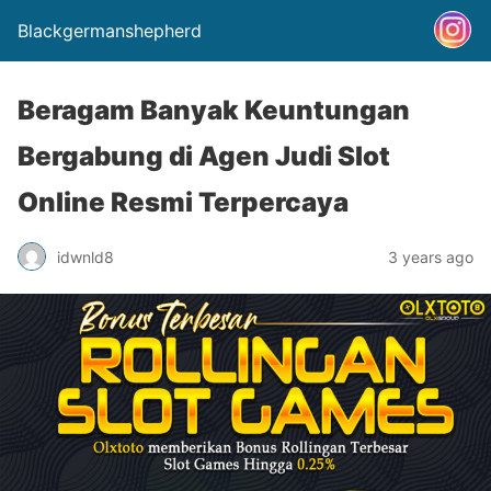
Blackgermanshepherd
Beragam Banyak Keuntungan
Bergabung di Agen Judi Slot
Online Resmi Terpercaya
idwnld8
3 years ago