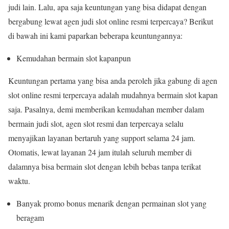
judi lain. Lalu, apa saja keuntungan yang bisa didapat dengan
bergabung lewat agen judi slot online resmi terpercaya? Berikut
di bawah ini kami paparkan beberapa keuntungannya:
Kemudahan bermain slot kapanpun
Keuntungan pertama yang bisa anda peroleh jika gabung di agen
slot online resmi terpercaya adalah mudahnya bermain slot kapan
saja. Pasalnya, demi memberikan kemudahan member dalam
bermain judi slot, agen slot resmi dan terpercaya selalu
menyajikan layanan bertaruh yang support selama 24 jam.
Otomatis, lewat layanan 24 jam itulah seluruh member di
dalamnya bisa bermain slot dengan lebih bebas tanpa terikat
waktu.
Banyak promo bonus menarik dengan permainan slot yang
beragam