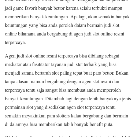
jadi game favorit banyak bettor karena selalu terbukti mampu
memberikan banyak keuntungan. Apalagi, akan semakin banyak
keuntungan yang bisa anda peroleh dalam bermain judi slot
online bilamana anda bergabung di agen judi slot online resmi
terpercaya.
Agen judi slot online resmi terpercaya bisa dibilang sebagai
mediator atau fasilitator layanan judi slot terbaik yang bisa
menjadi sarana bertaruh slot paling tepat buat para bettor. Bukan
tanpa alasan, namun bergabung dengan agen slot resmi dan
terpercaya tentu saja sangat bisa membuat anda memperoleh
banyak keuntungan. Ditambah lagi dengan lebih banyaknya jenis
permainan slot yang disediakan agen slot terpercaya tentu
semakin meyakinkan para slotters kalau bergabung dan bermain
di dalamnya bisa memberikan lebih banyak benefit pula.