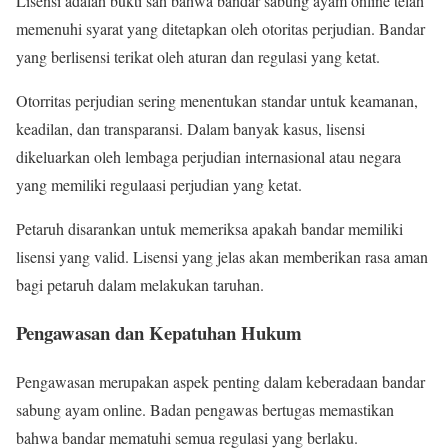
Lisensi adalah bukti sah bahwa bandar sabung ayam online telah
memenuhi syarat yang ditetapkan oleh otoritas perjudian. Bandar
yang berlisensi terikat oleh aturan dan regulasi yang ketat.
Otorritas perjudian sering menentukan standar untuk keamanan,
keadilan, dan transparansi. Dalam banyak kasus, lisensi
dikeluarkan oleh lembaga perjudian internasional atau negara
yang memiliki regulaasi perjudian yang ketat.
Petaruh disarankan untuk memeriksa apakah bandar memiliki
lisensi yang valid. Lisensi yang jelas akan memberikan rasa aman
bagi petaruh dalam melakukan taruhan.
Pengawasan dan Kepatuhan Hukum
Pengawasan merupakan aspek penting dalam keberadaan bandar
sabung ayam online. Badan pengawas bertugas memastikan
bahwa bandar mematuhi semua regulasi yang berlaku.