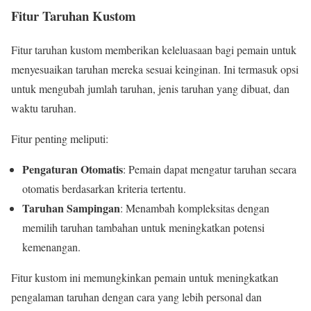
Fitur Taruhan Kustom
Fitur taruhan kustom memberikan keleluasaan bagi pemain untuk
menyesuaikan taruhan mereka sesuai keinginan. Ini termasuk opsi
untuk mengubah jumlah taruhan, jenis taruhan yang dibuat, dan
waktu taruhan.
Fitur penting meliputi:
Pengaturan Otomatis
: Pemain dapat mengatur taruhan secara
otomatis berdasarkan kriteria tertentu.
Taruhan Sampingan
: Menambah kompleksitas dengan
memilih taruhan tambahan untuk meningkatkan potensi
kemenangan.
Fitur kustom ini memungkinkan pemain untuk meningkatkan
pengalaman taruhan dengan cara yang lebih personal dan