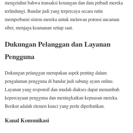
mengetahui bahwa transaksi keuangan dan data pribadi mereka
terlindungi. Bandar judi yang terpercaya secara rutin
memperbarui sistem mereka untuk melawan potensi ancaman
siber, menjaga keamanan setiap saat.
Dukungan Pelanggan dan Layanan
Pengguna
Dukungan pelanggan merupakan aspek penting dalam
pengalaman pengguna di bandar judi sabung ayam online.
Layanan yang responsif dan mudah diakses dapat menambah
kepercayaan pengguna dan meningkatkan kepuasan mereka.
Berikut adalah elemen kunci yang perlu diperhatikan.
Kanal Komunikasi