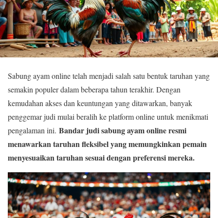
Sabung ayam online telah menjadi salah satu bentuk taruhan yang
semakin populer dalam beberapa tahun terakhir. Dengan
kemudahan akses dan keuntungan yang ditawarkan, banyak
penggemar judi mulai beralih ke platform online untuk menikmati
Bandar judi sabung ayam online resmi
pengalaman ini.
menawarkan taruhan fleksibel yang memungkinkan pemain
menyesuaikan taruhan sesuai dengan preferensi mereka.