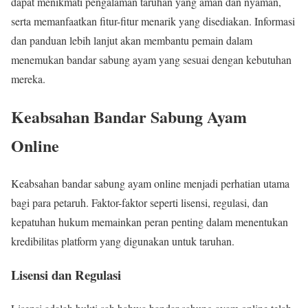
dapat menikmati pengalaman taruhan yang aman dan nyaman,
serta memanfaatkan fitur-fitur menarik yang disediakan. Informasi
dan panduan lebih lanjut akan membantu pemain dalam
menemukan bandar sabung ayam yang sesuai dengan kebutuhan
mereka.
Keabsahan Bandar Sabung Ayam
Online
Keabsahan bandar sabung ayam online menjadi perhatian utama
bagi para petaruh. Faktor-faktor seperti lisensi, regulasi, dan
kepatuhan hukum memainkan peran penting dalam menentukan
kredibilitas platform yang digunakan untuk taruhan.
Lisensi dan Regulasi