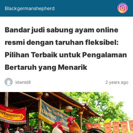
Blackgermanshepherd
Bandar judi sabung ayam online
resmi dengan taruhan fleksibel:
Pilihan Terbaik untuk Pengalaman
Bertaruh yang Menarik
idwnld8
2 years ago