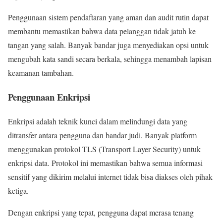
Penggunaan sistem pendaftaran yang aman dan audit rutin dapat
membantu memastikan bahwa data pelanggan tidak jatuh ke
tangan yang salah. Banyak bandar juga menyediakan opsi untuk
mengubah kata sandi secara berkala, sehingga menambah lapisan
keamanan tambahan.
Penggunaan Enkripsi
Enkripsi adalah teknik kunci dalam melindungi data yang
ditransfer antara pengguna dan bandar judi. Banyak platform
menggunakan protokol TLS (Transport Layer Security) untuk
enkripsi data. Protokol ini memastikan bahwa semua informasi
sensitif yang dikirim melalui internet tidak bisa diakses oleh pihak
ketiga.
Dengan enkripsi yang tepat, pengguna dapat merasa tenang