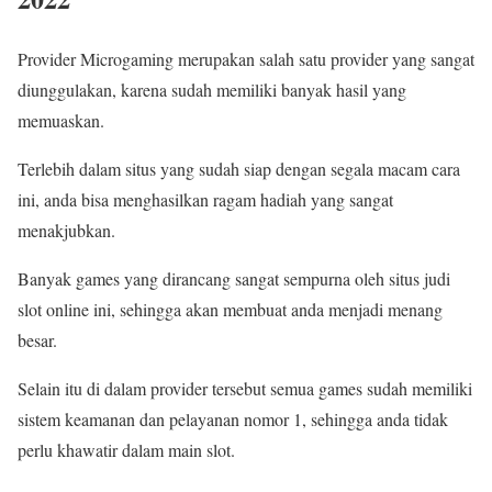
Provider Microgaming merupakan salah satu provider yang sangat
diunggulakan, karena sudah memiliki banyak hasil yang
memuaskan.
Terlebih dalam situs yang sudah siap dengan segala macam cara
ini, anda bisa menghasilkan ragam hadiah yang sangat
menakjubkan.
Banyak games yang dirancang sangat sempurna oleh situs judi
slot online ini, sehingga akan membuat anda menjadi menang
besar.
Selain itu di dalam provider tersebut semua games sudah memiliki
sistem keamanan dan pelayanan nomor 1, sehingga anda tidak
perlu khawatir dalam main slot.