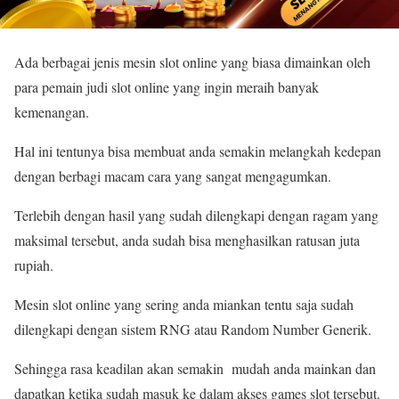
Ada berbagai jenis mesin slot online yang biasa dimainkan oleh
para pemain judi slot online yang ingin meraih banyak
kemenangan.
Hal ini tentunya bisa membuat anda semakin melangkah kedepan
dengan berbagi macam cara yang sangat mengagumkan.
Terlebih dengan hasil yang sudah dilengkapi dengan ragam yang
maksimal tersebut, anda sudah bisa menghasilkan ratusan juta
rupiah.
Mesin slot online yang sering anda miankan tentu saja sudah
dilengkapi dengan sistem RNG atau Random Number Generik.
Sehingga rasa keadilan akan semakin mudah anda mainkan dan
dapatkan ketika sudah masuk ke dalam akses games slot tersebut.