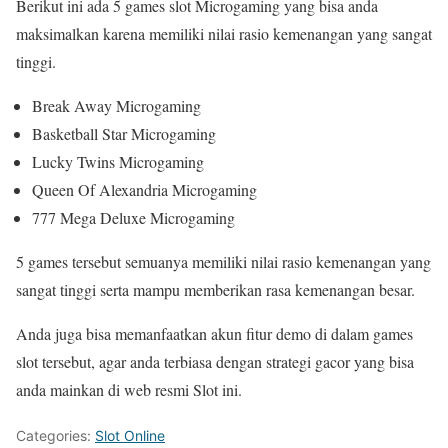
Berikut ini ada 5 games slot Microgaming yang bisa anda
maksimalkan karena memiliki nilai rasio kemenangan yang sangat
tinggi.
Break Away Microgaming
Basketball Star Microgaming
Lucky Twins Microgaming
Queen Of Alexandria Microgaming
777 Mega Deluxe Microgaming
5 games tersebut semuanya memiliki nilai rasio kemenangan yang
sangat tinggi serta mampu memberikan rasa kemenangan besar.
Anda juga bisa memanfaatkan akun fitur demo di dalam games
slot tersebut, agar anda terbiasa dengan strategi gacor yang bisa
anda mainkan di web resmi Slot ini.
Categories:
Slot Online