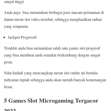
sangat tinggi.
Anda juga bisa memainkan berbagai jenis macam permainan di
dalam mesin slot video tersebut, sehingga menghasilkan raihan
yang sempurna.
Jackpot Progressif
Terakhir anda bisa memainkan salah satu games slot progresif
yang bisa membuat anda semakin berkembang dengan sangat
pesat.
Nilai hadiah yang mencangkup mesin slot online ini bernilai
miliyaran rupiah sehingga anda akan meraih banyak kemenangan
besar.
5 Games Slot Microgaming Tergacor
2022