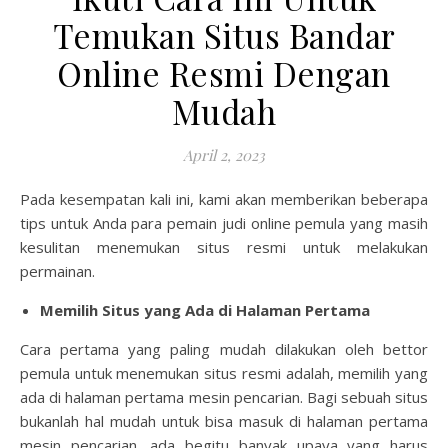
Temukan Situs Bandar
Online Resmi Dengan
Mudah
April 2, 2023
Pada kesempatan kali ini, kami akan memberikan beberapa
tips untuk Anda para pemain judi online pemula yang masih
kesulitan menemukan situs resmi untuk melakukan
permainan.
Memilih Situs yang Ada di Halaman Pertama
Cara pertama yang paling mudah dilakukan oleh bettor
pemula untuk menemukan situs resmi adalah, memilih yang
ada di halaman pertama mesin pencarian. Bagi sebuah situs
bukanlah hal mudah untuk bisa masuk di halaman pertama
mesin pencarian, ada begitu banyak upaya yang harus