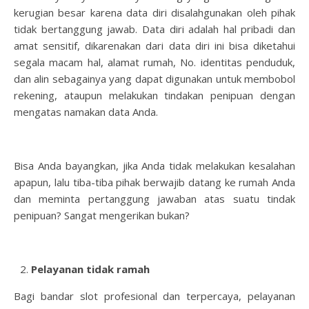
kerugian besar karena data diri disalahgunakan oleh pihak
tidak bertanggung jawab. Data diri adalah hal pribadi dan
amat sensitif, dikarenakan dari data diri ini bisa diketahui
segala macam hal, alamat rumah, No. identitas penduduk,
dan alin sebagainya yang dapat digunakan untuk membobol
rekening, ataupun melakukan tindakan penipuan dengan
mengatas namakan data Anda.
Bisa Anda bayangkan, jika Anda tidak melakukan kesalahan
apapun, lalu tiba-tiba pihak berwajib datang ke rumah Anda
dan meminta pertanggung jawaban atas suatu tindak
penipuan? Sangat mengerikan bukan?
Pelayanan tidak ramah
Bagi bandar slot profesional dan terpercaya, pelayanan