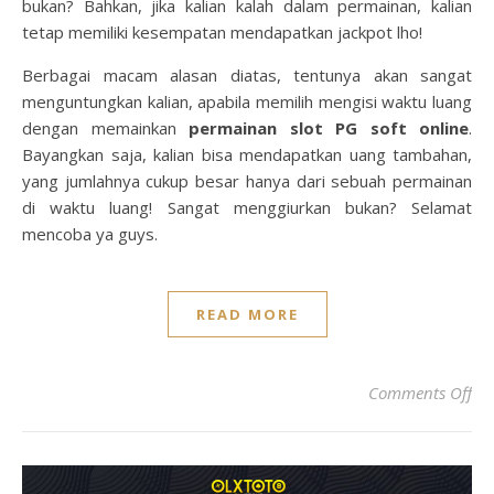
bukan? Bahkan, jika kalian kalah dalam permainan, kalian
tetap memiliki kesempatan mendapatkan jackpot lho!
Berbagai macam alasan diatas, tentunya akan sangat
menguntungkan kalian, apabila memilih mengisi waktu luang
dengan memainkan
permainan slot PG soft online
.
Bayangkan saja, kalian bisa mendapatkan uang tambahan,
yang jumlahnya cukup besar hanya dari sebuah permainan
di waktu luang! Sangat menggiurkan bukan? Selamat
mencoba ya guys.
READ MORE
on
Comments Off