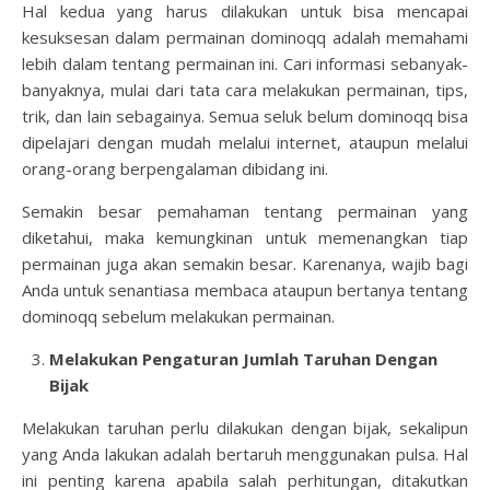
Hal kedua yang harus dilakukan untuk bisa mencapai
kesuksesan dalam permainan dominoqq adalah memahami
lebih dalam tentang permainan ini. Cari informasi sebanyak-
banyaknya, mulai dari tata cara melakukan permainan, tips,
trik, dan lain sebagainya. Semua seluk belum dominoqq bisa
dipelajari dengan mudah melalui internet, ataupun melalui
orang-orang berpengalaman dibidang ini.
Semakin besar pemahaman tentang permainan yang
diketahui, maka kemungkinan untuk memenangkan tiap
permainan juga akan semakin besar. Karenanya, wajib bagi
Anda untuk senantiasa membaca ataupun bertanya tentang
dominoqq sebelum melakukan permainan.
Melakukan Pengaturan Jumlah Taruhan Dengan
Bijak
Melakukan taruhan perlu dilakukan dengan bijak, sekalipun
yang Anda lakukan adalah bertaruh menggunakan pulsa. Hal
ini penting karena apabila salah perhitungan, ditakutkan