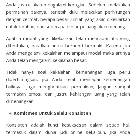
Anda justru akan mengalami kerugian. Sebelum melakukan
permainan baiknya, terlebih dulu melakukan perhitungan
dengan cermat, berapa besar jumlah yang akan dikeluarkan
untuk taruhan, dan seberapa besar peluang akan menang.
Apabila modal yang dikeluarkan telah mencapai titik yang
ditentukan, pastikan untuk berhenti bermain. Karena jika
Anda mengalami kekalahan melampaui modal maka artinya
Anda telah mengalami kekalahan besar.
Tidak hanya soal kekalahan, kemenangan juga perlu
diperhitungkan, jika Anda telah mencapai kemenangan
baiknya, juga menghentikan permainan, Jangan sampai
termakan emosi, dan justru kehilangan uang yang telah
dimenangkan.
Komitmen Untuk Selalu Konsisten
Konsisten adalah kunci kesuksesan dalam setiap hal,
termasuk dalam dunia judi online sekalipun. Jika Anda