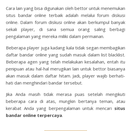
Cara lain yang bisa digunakan oleh bettor untuk menemukan
situs bandar online terbaik adalah melalui forum diskusi
online. Dalam forum diskusi online akan berkumpul banyak
sekali player, di sana semua orang saling berbagi
pengalaman yang mereka miliki dalam permainan.
Beberapa player juga kadang kala tidak segan membagikan
daftar bandar online yang sudah masuk dalam list blacklist.
Beberapa agen yang telah melakukan kesalahan, entah itu
penipuan atau hal-hal merugikan lain untuk bettor biasanya
akan masuk dalam daftar hitam. Jadi, player wajib berhati-
hati dan menghindari bandar tersebut.
Jika Anda masih tidak merasa puas setelah mengikuti
beberapa cara di atas, mungkin bertanya teman, atau
kerabat Anda yang berpengalaman untuk mencari
situs
bandar online terpercaya
.