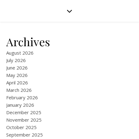
Archives
August 2026
July 2026
June 2026
May 2026
April 2026
March 2026
February 2026
January 2026
December 2025
November 2025
October 2025
September 2025