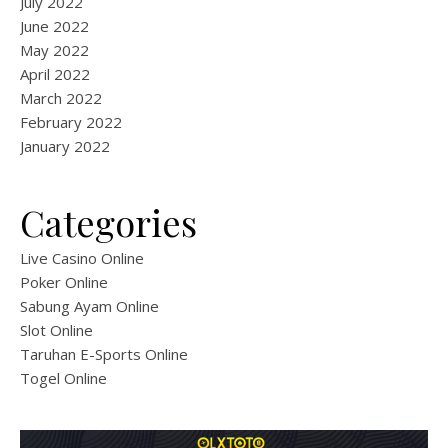
July 2022
June 2022
May 2022
April 2022
March 2022
February 2022
January 2022
Categories
Live Casino Online
Poker Online
Sabung Ayam Online
Slot Online
Taruhan E-Sports Online
Togel Online