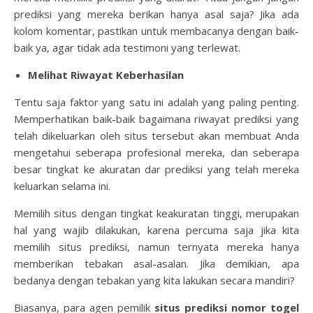
prediksi yang mereka berikan hanya asal saja? Jika ada
kolom komentar, pastikan untuk membacanya dengan baik-
baik ya, agar tidak ada testimoni yang terlewat.
Melihat Riwayat Keberhasilan
Tentu saja faktor yang satu ini adalah yang paling penting.
Memperhatikan baik-baik bagaimana riwayat prediksi yang
telah dikeluarkan oleh situs tersebut akan membuat Anda
mengetahui seberapa profesional mereka, dan seberapa
besar tingkat ke akuratan dar prediksi yang telah mereka
keluarkan selama ini.
Memilih situs dengan tingkat keakuratan tinggi, merupakan
hal yang wajib dilakukan, karena percuma saja jika kita
memilih situs prediksi, namun ternyata mereka hanya
memberikan tebakan asal-asalan. Jika demikian, apa
bedanya dengan tebakan yang kita lakukan secara mandiri?
Biasanya, para agen pemilik
situs prediksi nomor togel