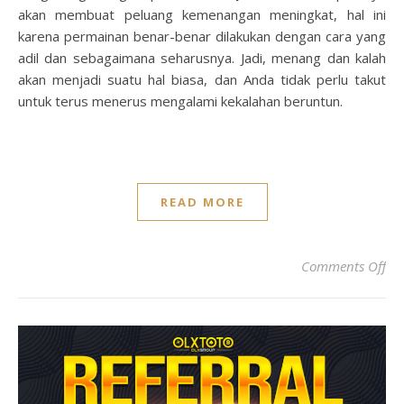
akan membuat peluang kemenangan meningkat, hal ini
karena permainan benar-benar dilakukan dengan cara yang
adil dan sebagaimana seharusnya. Jadi, menang dan kalah
akan menjadi suatu hal biasa, dan Anda tidak perlu takut
untuk terus menerus mengalami kekalahan beruntun.
READ MORE
on
Comments Off