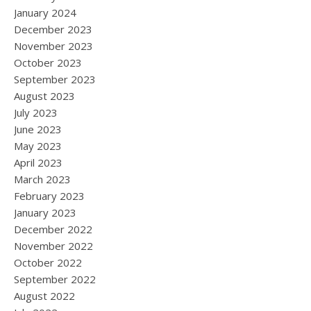
January 2024
December 2023
November 2023
October 2023
September 2023
August 2023
July 2023
June 2023
May 2023
April 2023
March 2023
February 2023
January 2023
December 2022
November 2022
October 2022
September 2022
August 2022