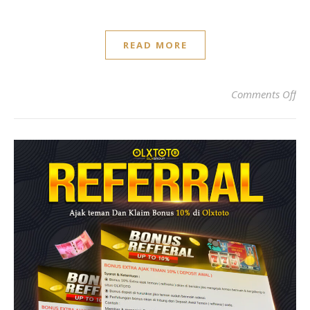
READ MORE
on
Comments Off