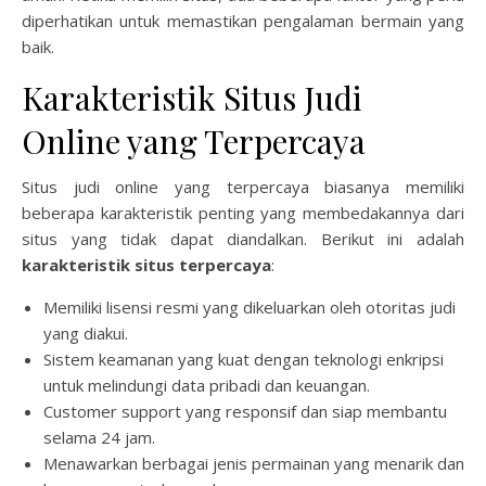
diperhatikan untuk memastikan pengalaman bermain yang
baik.
Karakteristik Situs Judi
Online yang Terpercaya
Situs judi online yang terpercaya biasanya memiliki
beberapa karakteristik penting yang membedakannya dari
situs yang tidak dapat diandalkan. Berikut ini adalah
karakteristik situs terpercaya
:
Memiliki lisensi resmi yang dikeluarkan oleh otoritas judi
yang diakui.
Sistem keamanan yang kuat dengan teknologi enkripsi
untuk melindungi data pribadi dan keuangan.
Customer support yang responsif dan siap membantu
selama 24 jam.
Menawarkan berbagai jenis permainan yang menarik dan