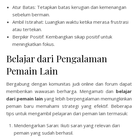
Atur Batas: Tetapkan batas kerugian dan kemenangan
sebelum bermain.
Ambil Istirahat: Luangkan waktu ketika merasa frustrasi
atau tertekan.
Berpikir Positif: Kembangkan sikap positif untuk
meningkatkan fokus.
Belajar dari Pengalaman
Pemain Lain
Bergabung dengan komunitas judi online dan forum dapat
memberikan wawasan berharga. Mengamati dan
belajar
dari pemain lain
yang lebih berpengalaman memungkinkan
pemain baru memahami strategi yang efektif. Beberapa
tips untuk mengambil pelajaran dari pemain lain termasuk:
Mendengarkan Saran: Ikuti saran yang relevan dari
pemain yang sudah berhasil.