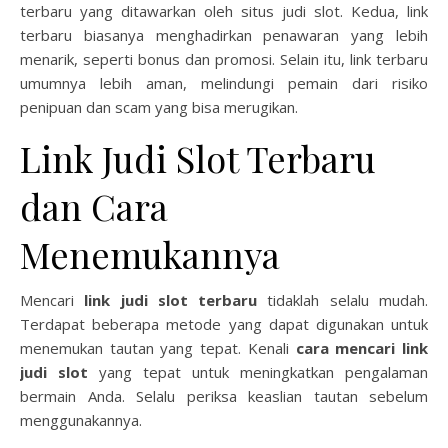
terbaru yang ditawarkan oleh situs judi slot. Kedua, link
terbaru biasanya menghadirkan penawaran yang lebih
menarik, seperti bonus dan promosi. Selain itu, link terbaru
umumnya lebih aman, melindungi pemain dari risiko
penipuan dan scam yang bisa merugikan.
Link Judi Slot Terbaru
dan Cara
Menemukannya
Mencari
link judi slot terbaru
tidaklah selalu mudah.
Terdapat beberapa metode yang dapat digunakan untuk
menemukan tautan yang tepat. Kenali
cara mencari link
judi slot
yang tepat untuk meningkatkan pengalaman
bermain Anda. Selalu periksa keaslian tautan sebelum
menggunakannya.