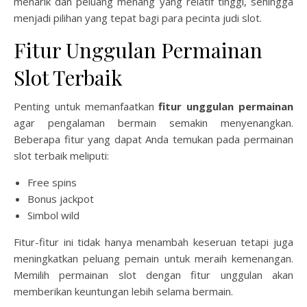
menarik dan peluang menang yang relatif tinggi, sehingga
menjadi pilihan yang tepat bagi para pecinta judi slot.
Fitur Unggulan Permainan
Slot Terbaik
Penting untuk memanfaatkan
fitur unggulan permainan
agar pengalaman bermain semakin menyenangkan.
Beberapa fitur yang dapat Anda temukan pada permainan
slot terbaik meliputi:
Free spins
Bonus jackpot
Simbol wild
Fitur-fitur ini tidak hanya menambah keseruan tetapi juga
meningkatkan peluang pemain untuk meraih kemenangan.
Memilih permainan slot dengan fitur unggulan akan
memberikan keuntungan lebih selama bermain.