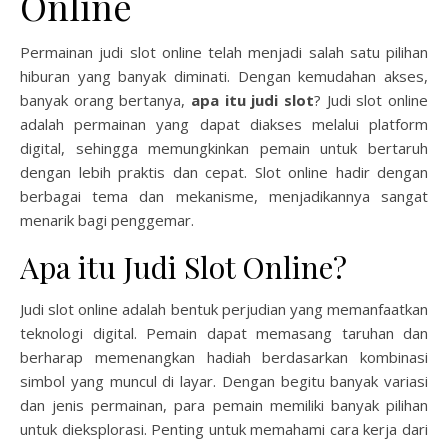
Online
Permainan judi slot online telah menjadi salah satu pilihan
hiburan yang banyak diminati. Dengan kemudahan akses,
banyak orang bertanya,
apa itu judi slot
? Judi slot online
adalah permainan yang dapat diakses melalui platform
digital, sehingga memungkinkan pemain untuk bertaruh
dengan lebih praktis dan cepat. Slot online hadir dengan
berbagai tema dan mekanisme, menjadikannya sangat
menarik bagi penggemar.
Apa itu Judi Slot Online?
Judi slot online adalah bentuk perjudian yang memanfaatkan
teknologi digital. Pemain dapat memasang taruhan dan
berharap memenangkan hadiah berdasarkan kombinasi
simbol yang muncul di layar. Dengan begitu banyak variasi
dan jenis permainan, para pemain memiliki banyak pilihan
untuk dieksplorasi. Penting untuk memahami cara kerja dari