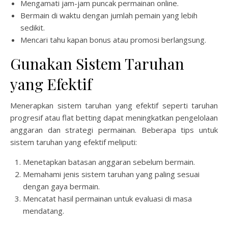
Mengamati jam-jam puncak permainan online.
Bermain di waktu dengan jumlah pemain yang lebih
sedikit.
Mencari tahu kapan bonus atau promosi berlangsung.
Gunakan Sistem Taruhan
yang Efektif
Menerapkan sistem taruhan yang efektif seperti taruhan
progresif atau flat betting dapat meningkatkan pengelolaan
anggaran dan strategi permainan. Beberapa tips untuk
sistem taruhan yang efektif meliputi:
Menetapkan batasan anggaran sebelum bermain.
Memahami jenis sistem taruhan yang paling sesuai
dengan gaya bermain.
Mencatat hasil permainan untuk evaluasi di masa
mendatang.