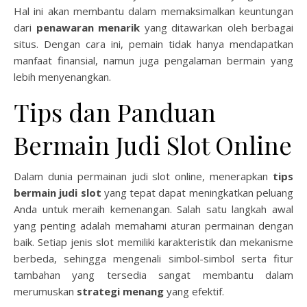
Hal ini akan membantu dalam memaksimalkan keuntungan
dari
penawaran menarik
yang ditawarkan oleh berbagai
situs. Dengan cara ini, pemain tidak hanya mendapatkan
manfaat finansial, namun juga pengalaman bermain yang
lebih menyenangkan.
Tips dan Panduan
Bermain Judi Slot Online
Dalam dunia permainan judi slot online, menerapkan
tips
bermain judi slot
yang tepat dapat meningkatkan peluang
Anda untuk meraih kemenangan. Salah satu langkah awal
yang penting adalah memahami aturan permainan dengan
baik. Setiap jenis slot memiliki karakteristik dan mekanisme
berbeda, sehingga mengenali simbol-simbol serta fitur
tambahan yang tersedia sangat membantu dalam
merumuskan
strategi menang
yang efektif.