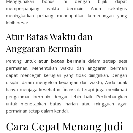
Menggunakan bonus ini dengan bijak dapat
memperpanjang waktu bermain Anda sekaligus
meningkatkan peluang mendapatkan kemenangan yang
lebih besar.
Atur Batas Waktu dan
Anggaran Bermain
Penting untuk
atur batas bermain
dalam setiap sesi
permainan. Menentukan waktu dan anggaran bermain
dapat mencegah kerugian yang tidak diinginkan. Dengan
disiplin dalam mengelola keuangan dan waktu, Anda tidak
hanya menjaga kesehatan finansial, tetapi juga menikmati
pengalaman bermain dengan lebih baik. Pertimbangkan
untuk menetapkan batas harian atau mingguan agar
permainan tetap dalam kendali.
Cara Cepat Menang Judi