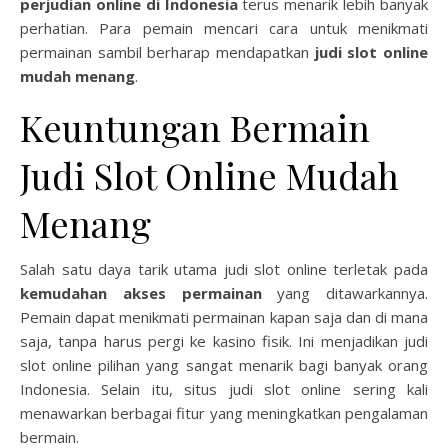
perjudian online di Indonesia
terus menarik lebih banyak
perhatian. Para pemain mencari cara untuk menikmati
permainan sambil berharap mendapatkan
judi slot online
mudah menang
.
Keuntungan Bermain
Judi Slot Online Mudah
Menang
Salah satu daya tarik utama judi slot online terletak pada
kemudahan akses permainan
yang ditawarkannya.
Pemain dapat menikmati permainan kapan saja dan di mana
saja, tanpa harus pergi ke kasino fisik. Ini menjadikan judi
slot online pilihan yang sangat menarik bagi banyak orang
Indonesia. Selain itu, situs judi slot online sering kali
menawarkan berbagai fitur yang meningkatkan pengalaman
bermain.