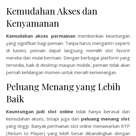
Kemudahan Akses dan
Kenyamanan
Kemudahan akses permainan
memberikan keuntungan
yang signifikan bagi pemain. Tanpa harus mengantri seperti
di kasino, pemain dapat langsung memilih slot favorit
mereka dan mulai bermain. Dengan berbagai platform yang
tersedia, baik di desktop maupun mobile, pemain tidak akan
pernah kehilangan momen untuk meraih kemenangan.
Peluang Menang yang Lebih
Baik
Keuntungan judi slot online
tidak hanya berasal dari
kemudahan akses, tetapi juga dari
peluang menang slot
yang tinggi. Banyak permainan slot online menawarkan RTP
(Return to Player) yang lebih besar dibandingkan dengan