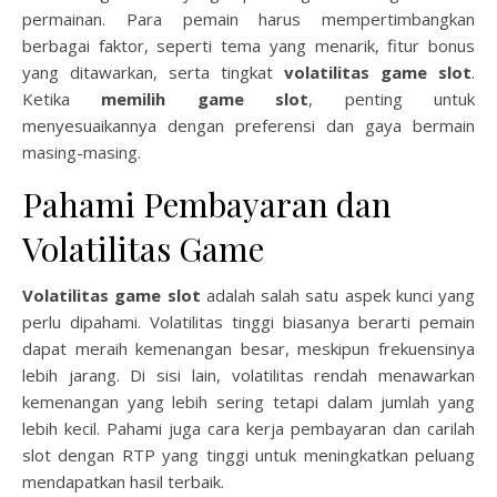
permainan. Para pemain harus mempertimbangkan
berbagai faktor, seperti tema yang menarik, fitur bonus
yang ditawarkan, serta tingkat
volatilitas game slot
.
Ketika
memilih game slot
, penting untuk
menyesuaikannya dengan preferensi dan gaya bermain
masing-masing.
Pahami Pembayaran dan
Volatilitas Game
Volatilitas game slot
adalah salah satu aspek kunci yang
perlu dipahami. Volatilitas tinggi biasanya berarti pemain
dapat meraih kemenangan besar, meskipun frekuensinya
lebih jarang. Di sisi lain, volatilitas rendah menawarkan
kemenangan yang lebih sering tetapi dalam jumlah yang
lebih kecil. Pahami juga cara kerja pembayaran dan carilah
slot dengan RTP yang tinggi untuk meningkatkan peluang
mendapatkan hasil terbaik.