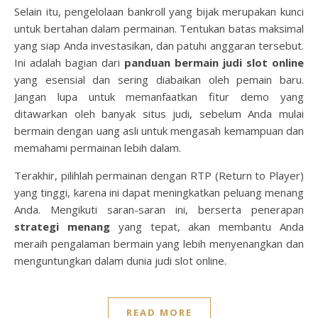
Selain itu, pengelolaan bankroll yang bijak merupakan kunci
untuk bertahan dalam permainan. Tentukan batas maksimal
yang siap Anda investasikan, dan patuhi anggaran tersebut.
Ini adalah bagian dari
panduan bermain judi slot online
yang esensial dan sering diabaikan oleh pemain baru.
Jangan lupa untuk memanfaatkan fitur demo yang
ditawarkan oleh banyak situs judi, sebelum Anda mulai
bermain dengan uang asli untuk mengasah kemampuan dan
memahami permainan lebih dalam.
Terakhir, pilihlah permainan dengan RTP (Return to Player)
yang tinggi, karena ini dapat meningkatkan peluang menang
Anda. Mengikuti saran-saran ini, berserta penerapan
strategi menang
yang tepat, akan membantu Anda
meraih pengalaman bermain yang lebih menyenangkan dan
menguntungkan dalam dunia judi slot online.
READ MORE