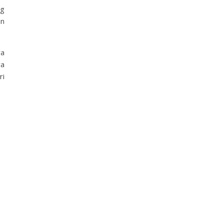
ng
an
a
ya
ri