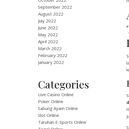
October 2022
m
September 2022
August 2022
July 2022
June 2022
May 2022
April 2022
March 2022
February 2022
S
January 2022
l
l
Categories
Live Casino Online
S
Poker Online
d
Sabung Ayam Online
m
Slot Online
j
Taruhan E-Sports Online
S