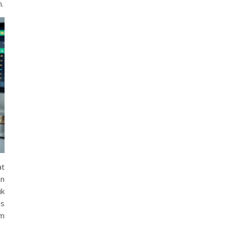
.
at
in
ik
us
um