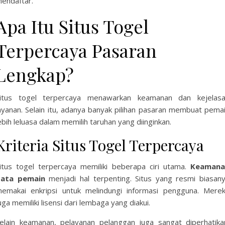
endaftar.
Apa Itu Situs Togel
Terpercaya Pasaran
Lengkap?
itus togel terpercaya menawarkan keamanan dan kejelas
ayanan. Selain itu, adanya banyak pilihan pasaran membuat pema
ebih leluasa dalam memilih taruhan yang diinginkan.
Kriteria Situs Togel Terpercaya
itus togel terpercaya memiliki beberapa ciri utama.
Keamana
ata pemain
menjadi hal terpenting. Situs yang resmi biasan
emakai enkripsi untuk melindungi informasi pengguna. Mere
uga memiliki lisensi dari lembaga yang diakui.
elain keamanan, pelayanan pelanggan juga sangat diperhatika