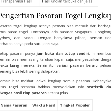
Transparansi Hasil
Hasil undian terbuka dan jelas
Pengertian Pasaran Togel Lengka
asaran togel lengkap artinya pemain bisa memilih dari berbag
enis pasar togel. Contohnya, ada pasaran Singapura, Hongkon
ydney, dan Macau. Dengan banyaknya pilihan, pemain tid
erbatas hanya pada satu jenis saja.
etiap pasaran punya
jam buka dan tutup sendiri
. Ini membu
emain bisa memasang taruhan kapan saja, menyesuaikan deng
aktu luang mereka. Selain itu, variasi pasaran berarti pelua
enang bisa lebih sering didapatkan.
emain bisa melihat jadwal lengkap semua pasaran. Kebanyak
itus togel ternama bahkan menyediakan info
statistik d
iwayat hasil tiap pasaran
secara jelas.
Nama Pasaran
Waktu Hasil
Tingkat Populer