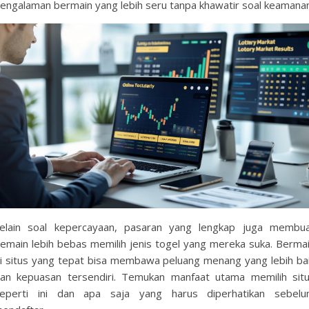
engalaman bermain yang lebih seru tanpa khawatir soal keamanan
elain soal kepercayaan, pasaran yang lengkap juga membu
emain lebih bebas memilih jenis togel yang mereka suka. Berma
i situs yang tepat bisa membawa peluang menang yang lebih ba
an kepuasan tersendiri. Temukan manfaat utama memilih sit
eperti ini dan apa saja yang harus diperhatikan sebel