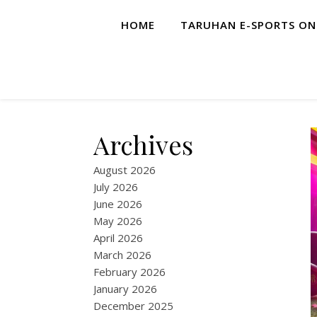
HOME
TARUHAN E-SPORTS ON
Archives
August 2026
July 2026
June 2026
May 2026
April 2026
March 2026
February 2026
January 2026
December 2025