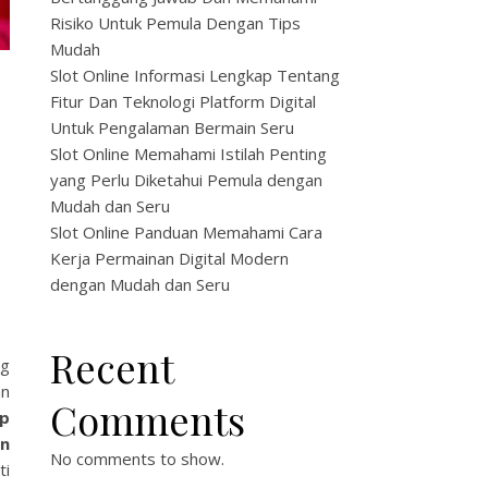
Risiko Untuk Pemula Dengan Tips
Mudah
Slot Online Informasi Lengkap Tentang
Fitur Dan Teknologi Platform Digital
Untuk Pengalaman Bermain Seru
Slot Online Memahami Istilah Penting
yang Perlu Diketahui Pemula dengan
Mudah dan Seru
Slot Online Panduan Memahami Cara
Kerja Permainan Digital Modern
dengan Mudah dan Seru
Recent
ng
an
Comments
ap
an
No comments to show.
ti