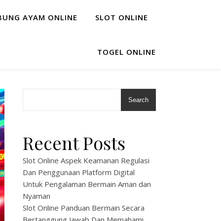
BUNG AYAM ONLINE
SLOT ONLINE
TOGEL ONLINE
Search
Recent Posts
Slot Online Aspek Keamanan Regulasi
Dan Penggunaan Platform Digital
Untuk Pengalaman Bermain Aman dan
Nyaman
Slot Online Panduan Bermain Secara
Bertanggung Jawab Dan Memahami