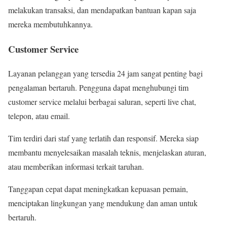
melakukan transaksi, dan mendapatkan bantuan kapan saja
mereka membutuhkannya.
Customer Service
Layanan pelanggan yang tersedia 24 jam sangat penting bagi
pengalaman bertaruh. Pengguna dapat menghubungi tim
customer service melalui berbagai saluran, seperti live chat,
telepon, atau email.
Tim terdiri dari staf yang terlatih dan responsif. Mereka siap
membantu menyelesaikan masalah teknis, menjelaskan aturan,
atau memberikan informasi terkait taruhan.
Tanggapan cepat dapat meningkatkan kepuasan pemain,
menciptakan lingkungan yang mendukung dan aman untuk
bertaruh.