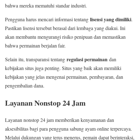
bahwa mereka mematuhi standar industri.
lisensi yang dimiliki
Pengguna harus mencari informasi tentang
.
Pastikan lisensi tersebut berasal dari lembaga yang diakui. Ini
akan membantu mengurangi risiko penipuan dan memastikan
bahwa permainan berjalan fair.
regulasi permainan
Selain itu, transparansi tentang
dan
kebijakan situs juga penting. Situs yang baik akan memiliki
kebijakan yang jelas mengenai permainan, pembayaran, dan
pengembalian dana.
Layanan Nonstop 24 Jam
Layanan nonstop 24 jam memberikan kenyamanan dan
aksesibilitas bagi para pengguna sabung ayam online terpercaya.
Melalui dukungan yang terus menerus, pemain dapat berinteraksi,