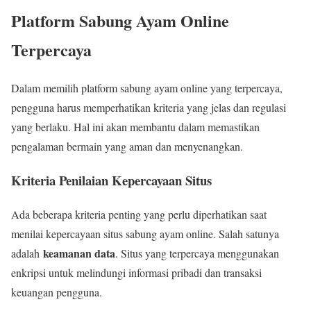
Platform Sabung Ayam Online
Terpercaya
Dalam memilih platform sabung ayam online yang terpercaya,
pengguna harus memperhatikan kriteria yang jelas dan regulasi
yang berlaku. Hal ini akan membantu dalam memastikan
pengalaman bermain yang aman dan menyenangkan.
Kriteria Penilaian Kepercayaan Situs
Ada beberapa kriteria penting yang perlu diperhatikan saat
menilai kepercayaan situs sabung ayam online. Salah satunya
keamanan data
adalah
. Situs yang terpercaya menggunakan
enkripsi untuk melindungi informasi pribadi dan transaksi
keuangan pengguna.