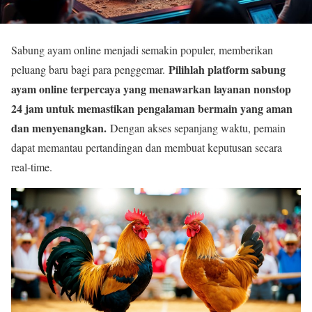
Sabung ayam online menjadi semakin populer, memberikan
Pilihlah platform sabung
peluang baru bagi para penggemar.
ayam online terpercaya yang menawarkan layanan nonstop
24 jam untuk memastikan pengalaman bermain yang aman
dan menyenangkan.
Dengan akses sepanjang waktu, pemain
dapat memantau pertandingan dan membuat keputusan secara
real-time.