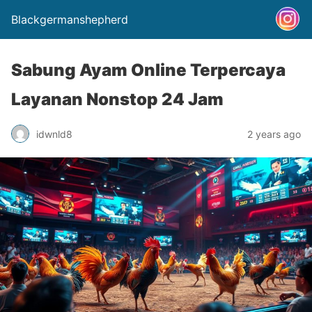
Blackgermanshepherd
Sabung Ayam Online Terpercaya
Layanan Nonstop 24 Jam
idwnld8
2 years ago