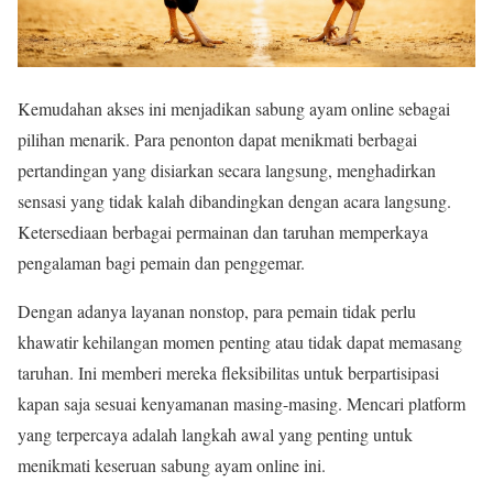
Kemudahan akses ini menjadikan sabung ayam online sebagai
pilihan menarik. Para penonton dapat menikmati berbagai
pertandingan yang disiarkan secara langsung, menghadirkan
sensasi yang tidak kalah dibandingkan dengan acara langsung.
Ketersediaan berbagai permainan dan taruhan memperkaya
pengalaman bagi pemain dan penggemar.
Dengan adanya layanan nonstop, para pemain tidak perlu
khawatir kehilangan momen penting atau tidak dapat memasang
taruhan. Ini memberi mereka fleksibilitas untuk berpartisipasi
kapan saja sesuai kenyamanan masing-masing. Mencari platform
yang terpercaya adalah langkah awal yang penting untuk
menikmati keseruan sabung ayam online ini.