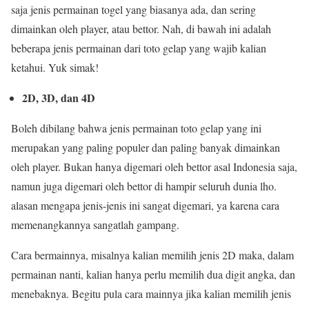
saja jenis permainan togel yang biasanya ada, dan sering
dimainkan oleh player, atau bettor. Nah, di bawah ini adalah
beberapa jenis permainan dari toto gelap yang wajib kalian
ketahui. Yuk simak!
2D, 3D, dan 4D
Boleh dibilang bahwa jenis permainan toto gelap yang ini
merupakan yang paling populer dan paling banyak dimainkan
oleh player. Bukan hanya digemari oleh bettor asal Indonesia saja,
namun juga digemari oleh bettor di hampir seluruh dunia lho.
alasan mengapa jenis-jenis ini sangat digemari, ya karena cara
memenangkannya sangatlah gampang.
Cara bermainnya, misalnya kalian memilih jenis 2D maka, dalam
permainan nanti, kalian hanya perlu memilih dua digit angka, dan
menebaknya. Begitu pula cara mainnya jika kalian memilih jenis