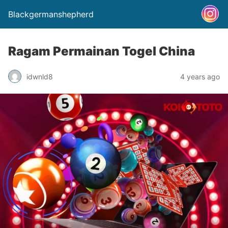
Blackgermanshepherd
Ragam Permainan Togel China
idwnld8
4 years ago