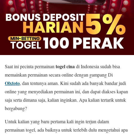
togel cina
Saat ini pecinta permainan
di Indonesia sudah bisa
memainkan permainan secara online dengan gampang Di
Olxtoto
, dan tentunya aman. Kini sudah ada banyak bandar judi
online yang menyediakan permainan ini, dan dapat diakses kapan
saja serta dimana saja, kalian inginkan. Apa kalian tertarik untuk
bergabung?
Untuk kalian yang baru pertama kali ingin terjun dalam
permainan togel, ada baiknya untuk terlebih dulu mengetahui apa