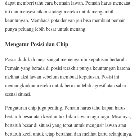
dapat memberi tahu cara bermain lawan. Pemain harus mencatat
ini dan menyesuaikan strategi mereka untuk mengambil
keuntungan. Membaca pola dengan jeli bisa membuat pemain
punya peluang lebih besar untuk menang.
Mengatur Posisi dan Chip
Posisi duduk di meja sangat memengaruhi keputusan bertaruh.
Pemain yang berada di posisi terakhir punya keuntungan karena
melihat aksi lawan sebelum membuat keputusan. Posisi ini
memungkinkan mereka untuk bermain lebih agresif atau sabar
sesuai situasi.
Pengaturan chip juga penting. Pemain harus tahu kapan harus
bertaruh besar atau kecil untuk bikin lawan ragu-ragu. Misalnya,
bertaruh besar di situasi yang tepat untuk mengusir lawan atau
bertaruh kecil untuk tetap bertahan dan melihat kartu selanjutnya.