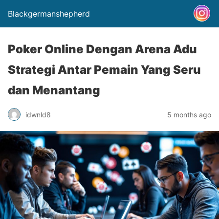
Blackgermanshepherd
Poker Online Dengan Arena Adu
Strategi Antar Pemain Yang Seru
dan Menantang
idwnld8
5 months ago