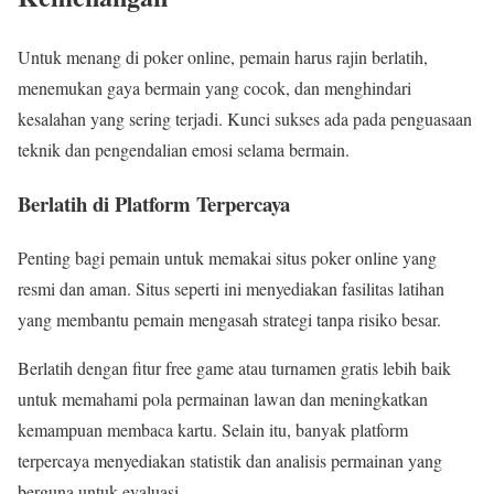
Untuk menang di poker online, pemain harus rajin berlatih,
menemukan gaya bermain yang cocok, dan menghindari
kesalahan yang sering terjadi. Kunci sukses ada pada penguasaan
teknik dan pengendalian emosi selama bermain.
Berlatih di Platform Terpercaya
Penting bagi pemain untuk memakai situs poker online yang
resmi dan aman. Situs seperti ini menyediakan fasilitas latihan
yang membantu pemain mengasah strategi tanpa risiko besar.
Berlatih dengan fitur free game atau turnamen gratis lebih baik
untuk memahami pola permainan lawan dan meningkatkan
kemampuan membaca kartu. Selain itu, banyak platform
terpercaya menyediakan statistik dan analisis permainan yang
berguna untuk evaluasi.