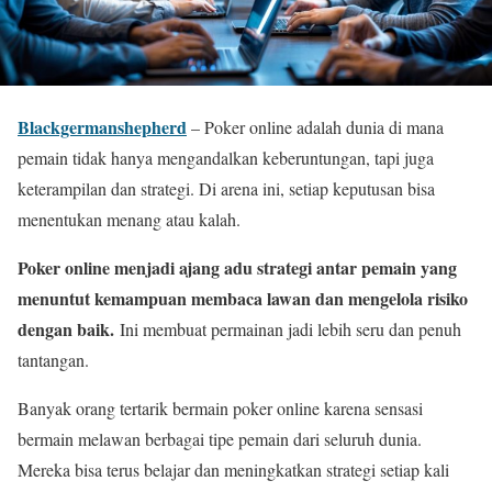
Blackgermanshepherd
– Poker online adalah dunia di mana
pemain tidak hanya mengandalkan keberuntungan, tapi juga
keterampilan dan strategi. Di arena ini, setiap keputusan bisa
menentukan menang atau kalah.
Poker online menjadi ajang adu strategi antar pemain yang
menuntut kemampuan membaca lawan dan mengelola risiko
dengan baik.
Ini membuat permainan jadi lebih seru dan penuh
tantangan.
Banyak orang tertarik bermain poker online karena sensasi
bermain melawan berbagai tipe pemain dari seluruh dunia.
Mereka bisa terus belajar dan meningkatkan strategi setiap kali