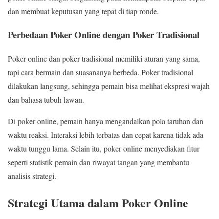
dan membuat keputusan yang tepat di tiap ronde.
Perbedaan Poker Online dengan Poker Tradisional
Poker online dan poker tradisional memiliki aturan yang sama,
tapi cara bermain dan suasananya berbeda. Poker tradisional
dilakukan langsung, sehingga pemain bisa melihat ekspresi wajah
dan bahasa tubuh lawan.
Di poker online, pemain hanya mengandalkan pola taruhan dan
waktu reaksi. Interaksi lebih terbatas dan cepat karena tidak ada
waktu tunggu lama. Selain itu, poker online menyediakan fitur
seperti statistik pemain dan riwayat tangan yang membantu
analisis strategi.
Strategi Utama dalam Poker Online