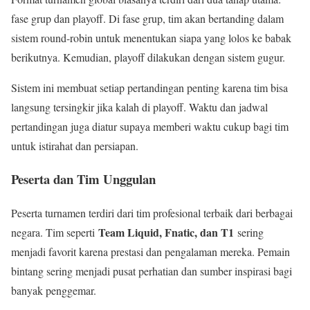
fase grup dan playoff. Di fase grup, tim akan bertanding dalam
sistem round-robin untuk menentukan siapa yang lolos ke babak
berikutnya. Kemudian, playoff dilakukan dengan sistem gugur.
Sistem ini membuat setiap pertandingan penting karena tim bisa
langsung tersingkir jika kalah di playoff. Waktu dan jadwal
pertandingan juga diatur supaya memberi waktu cukup bagi tim
untuk istirahat dan persiapan.
Peserta dan Tim Unggulan
Peserta turnamen terdiri dari tim profesional terbaik dari berbagai
Team Liquid, Fnatic, dan T1
negara. Tim seperti
sering
menjadi favorit karena prestasi dan pengalaman mereka. Pemain
bintang sering menjadi pusat perhatian dan sumber inspirasi bagi
banyak penggemar.