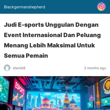
Blackgermanshepherd
Judi E-sports Unggulan Dengan
Event Internasional Dan Peluang
Menang Lebih Maksimal Untuk
Semua Pemain
idwnld8
3 months ago