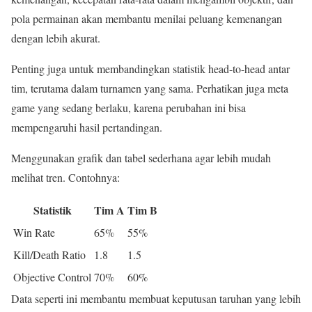
pola permainan akan membantu menilai peluang kemenangan
dengan lebih akurat.
Penting juga untuk membandingkan statistik head-to-head antar
tim, terutama dalam turnamen yang sama. Perhatikan juga meta
game yang sedang berlaku, karena perubahan ini bisa
mempengaruhi hasil pertandingan.
Menggunakan grafik dan tabel sederhana agar lebih mudah
melihat tren. Contohnya:
Statistik
Tim A
Tim B
Win Rate
65%
55%
Kill/Death Ratio
1.8
1.5
Objective Control
70%
60%
Data seperti ini membantu membuat keputusan taruhan yang lebih