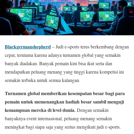
Blackgermanshepherd
– Judi e-sports terus berkembang dengan
cepat, terutama karena adanya turnamen global yang semakin
banyak diadakan. Banyak pemain kini bisa ikut serta dan
mendapatkan peluang menang yang tinggi karena kompetisi ini
semakin terbuka untuk semua kalangan.
Turnamen global memberikan kesempatan besar bagi para
pemain untuk memenangkan hadiah besar sambil menguji
kemampuan mereka di level dunia.
Dengan semakin
banyaknya event internasional, peluang menang semakin
meningkat bagi siapa saja yang serius mengikuti judi e-sports.