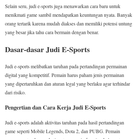
Selain seru, judi e-sports juga menawarkan cara baru untuk
menikmati game sambil mendapatkan keuntungan nyata. Banyak
orang tertarik karena mudah diakses dan memiliki potensi untung
yang besar jika tahu cara bermain dengan benar.
Dasar-dasar Judi E-Sports
Judi e-sports melibatkan taruhan pada pertandingan permainan
digital yang kompetitif. Pemain harus paham jenis permainan
yang dipertaruhkan dan aturan legal yang berlaku agar terhindar
dari risiko.
Pengertian dan Cara Kerja Judi E-Sports
Judi e-sports adalah aktivitas taruhan pada hasil pertandingan
game seperti Mobile Legends, Dota 2, dan PUBG. Pemain