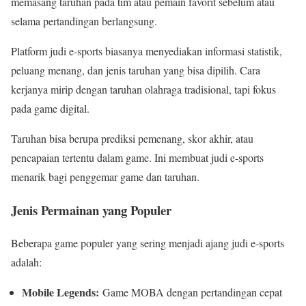
memasang taruhan pada tim atau pemain favorit sebelum atau
selama pertandingan berlangsung.
Platform judi e-sports biasanya menyediakan informasi statistik,
peluang menang, dan jenis taruhan yang bisa dipilih. Cara
kerjanya mirip dengan taruhan olahraga tradisional, tapi fokus
pada game digital.
Taruhan bisa berupa prediksi pemenang, skor akhir, atau
pencapaian tertentu dalam game. Ini membuat judi e-sports
menarik bagi penggemar game dan taruhan.
Jenis Permainan yang Populer
Beberapa game populer yang sering menjadi ajang judi e-sports
adalah:
Mobile Legends:
Game MOBA dengan pertandingan cepat