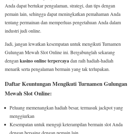
Anda dapat bertukar pengalaman, strategi, dan tips dengan
pemain lain, sehingga dapat meningkatkan pemahaman Anda
tentang permainan dan memperluas pengetahuan Anda dalam
industri judi online.
Jadi, jangan lewatkan kesempatan untuk mengikuti Turnamen
Gulungan Mewah Slot Online ini. Bergabunglah sekarang
kasino online terpercaya
dengan
dan raih hadiah-hadiah
menarik serta pengalaman bermain yang tak terlupakan.
Daftar Keuntungan Mengikuti Turnamen Gulungan
Mewah Slot Online:
Peluang memenangkan hadiah besar, termasuk jackpot yang
menggiurkan
Kesempatan untuk menguji keterampilan bermain slot Anda
dengan bersaing dengan pemain lain