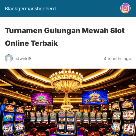
Blackgermanshepherd
Turnamen Gulungan Mewah Slot
Online Terbaik
idwnld8
4 months ago