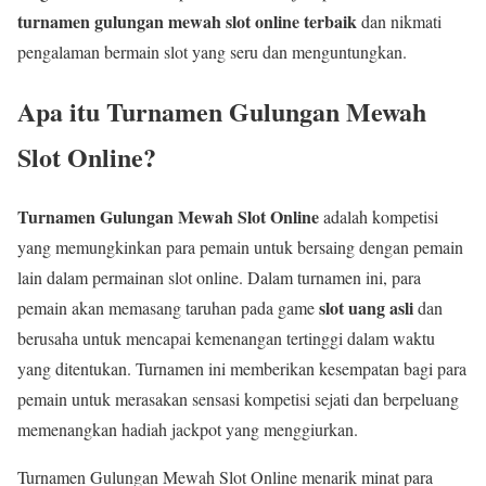
turnamen gulungan mewah slot online terbaik
dan nikmati
pengalaman bermain slot yang seru dan menguntungkan.
Apa itu Turnamen Gulungan Mewah
Slot Online?
Turnamen Gulungan Mewah Slot Online
adalah kompetisi
yang memungkinkan para pemain untuk bersaing dengan pemain
lain dalam permainan slot online. Dalam turnamen ini, para
slot uang asli
pemain akan memasang taruhan pada game
dan
berusaha untuk mencapai kemenangan tertinggi dalam waktu
yang ditentukan. Turnamen ini memberikan kesempatan bagi para
pemain untuk merasakan sensasi kompetisi sejati dan berpeluang
memenangkan hadiah jackpot yang menggiurkan.
Turnamen Gulungan Mewah Slot Online menarik minat para