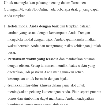
Untuk meningkatkan peluang menang dalam Turnamen
Gulungan Mewah Slot Online, ada beberapa strategi yang dapat
Anda terapkan.
Kelola modal Anda dengan baik
dan tetapkan batasan
taruhan yang sesuai dengan kemampuan Anda. Dengan
mengelola modal dengan bijak, Anda dapat memaksimalkan
waktu bermain Anda dan mengurangi risiko kehilangan jumlah
besar.
Perhatikan waktu yang tersedia
dan manfaatkan putaran
dengan efisien. Setiap turnamen memiliki batas waktu yang
ditetapkan, jadi pastikan Anda menggunakan setiap
kesempatan untuk bermain dengan bijak.
Gunakan fitur-fitur khusus
dalam game slot untuk
meningkatkan peluang kemenangan Anda. Fitur seperti putaran
bonus dan simbol liar dapat membantu Anda mendapatkan
kombinasi kemenangan yang lebih tinggi.