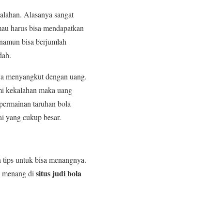
alahan. Alasanya sangat
mau harus bisa mendapatkan
 namun bisa berjumlah
dah.
nya menyangkut dengan uang.
ami kekalahan maka uang
 permainan taruhan bola
ai yang cukup besar.
 tips untuk bisa menangnya.
situs judi bola
sa menang di