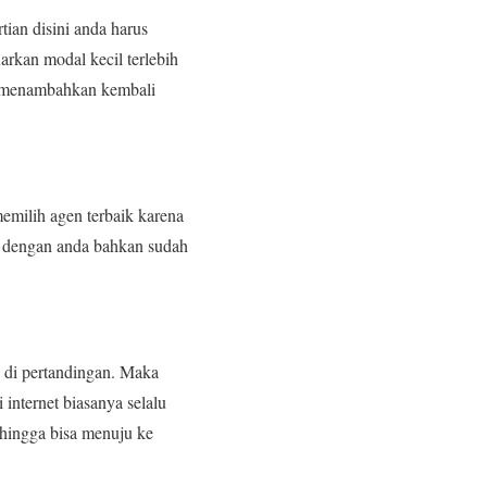
ian disini anda harus
rkan modal kecil terlebih
sa menambahkan kembali
emilih agen terbaik karena
i dengan anda bahkan sudah
 di pertandingan. Maka
 internet biasanya selalu
ehingga bisa menuju ke