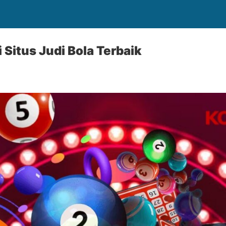
 Situs Judi Bola Terbaik