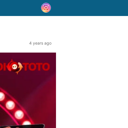
4 years ago