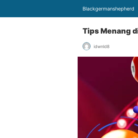
Blackgermanshepherd
Tips Menang di
idwnld8