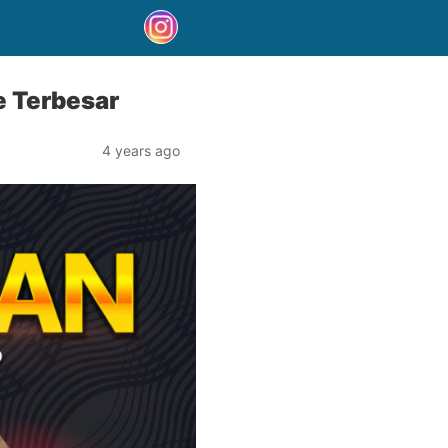
e Terbesar
4 years ago