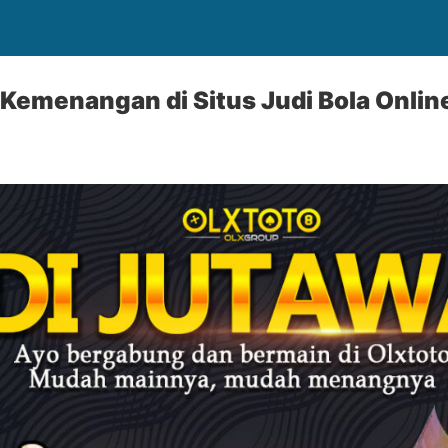
Kemenangan di Situs Judi Bola Onlin