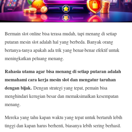
Bermain slot online bisa terasa mudah, tapi menang di setiap
putaran mesin slot adalah hal yang berbeda. Banyak orang
bertanya-tanya apakah ada trik yang benar-benar efektif untuk
meningkatkan peluang menang.
Rahasia utama agar bisa menang di setiap putaran adalah
memahami cara kerja mesin slot dan mengatur taruhan
dengan bijak.
Dengan strategi yang tepat, pemain bisa
menghindari kerugian besar dan memaksimalkan kesempatan
menang.
Mereka yang tahu kapan waktu yang tepat untuk bertaruh lebih
tinggi dan kapan harus berhenti, biasanya lebih sering berhasil.