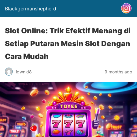
Blackgermanshepherd
Slot Online: Trik Efektif Menang di
Setiap Putaran Mesin Slot Dengan
Cara Mudah
idwnld8
9 months ago