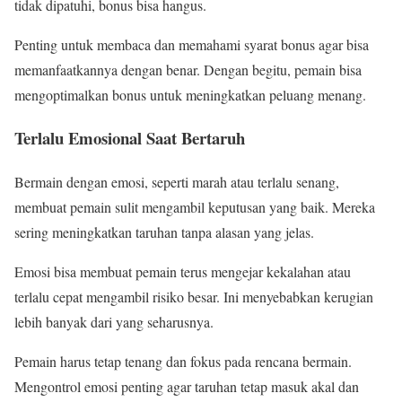
tidak dipatuhi, bonus bisa hangus.
Penting untuk membaca dan memahami syarat bonus agar bisa
memanfaatkannya dengan benar. Dengan begitu, pemain bisa
mengoptimalkan bonus untuk meningkatkan peluang menang.
Terlalu Emosional Saat Bertaruh
Bermain dengan emosi, seperti marah atau terlalu senang,
membuat pemain sulit mengambil keputusan yang baik. Mereka
sering meningkatkan taruhan tanpa alasan yang jelas.
Emosi bisa membuat pemain terus mengejar kekalahan atau
terlalu cepat mengambil risiko besar. Ini menyebabkan kerugian
lebih banyak dari yang seharusnya.
Pemain harus tetap tenang dan fokus pada rencana bermain.
Mengontrol emosi penting agar taruhan tetap masuk akal dan