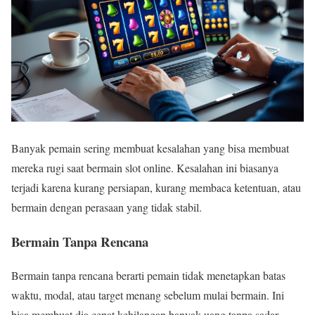
Banyak pemain sering membuat kesalahan yang bisa membuat
mereka rugi saat bermain slot online. Kesalahan ini biasanya
terjadi karena kurang persiapan, kurang membaca ketentuan, atau
bermain dengan perasaan yang tidak stabil.
Bermain Tanpa Rencana
Bermain tanpa rencana berarti pemain tidak menetapkan batas
waktu, modal, atau target menang sebelum mulai bermain. Ini
bisa membuat dia cepat kehilangan banyak uang tanpa sadar.