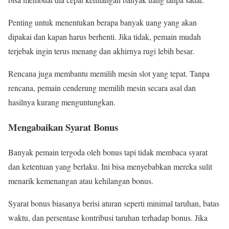
Penting untuk menentukan berapa banyak uang yang akan
dipakai dan kapan harus berhenti. Jika tidak, pemain mudah
terjebak ingin terus menang dan akhirnya rugi lebih besar.
Rencana juga membantu memilih mesin slot yang tepat. Tanpa
rencana, pemain cenderung memilih mesin secara asal dan
hasilnya kurang menguntungkan.
Mengabaikan Syarat Bonus
Banyak pemain tergoda oleh bonus tapi tidak membaca syarat
dan ketentuan yang berlaku. Ini bisa menyebabkan mereka sulit
menarik kemenangan atau kehilangan bonus.
Syarat bonus biasanya berisi aturan seperti minimal taruhan, batas
waktu, dan persentase kontribusi taruhan terhadap bonus. Jika