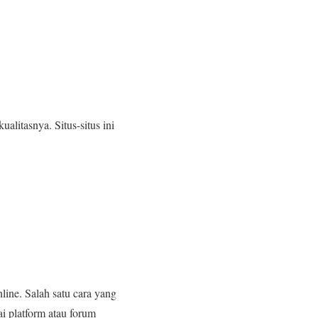
ualitasnya. Situs-situs ini
line. Salah satu cara yang
ai platform atau forum