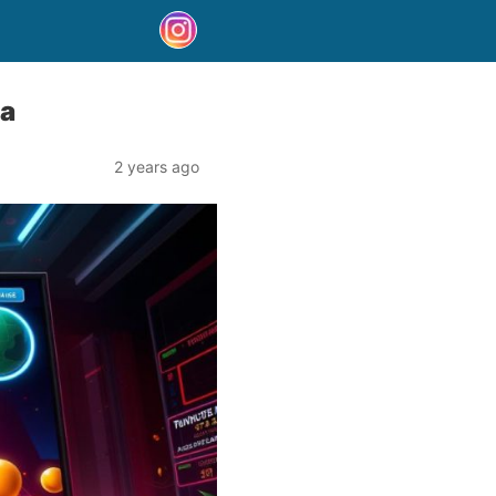
ia
2 years ago