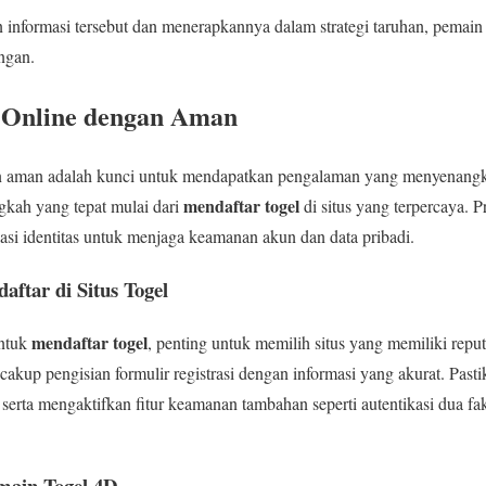
nformasi tersebut dan menerapkannya dalam strategi taruhan, pemain 
ngan.
 Online dengan Aman
an aman adalah kunci untuk mendapatkan pengalaman yang menyenan
mendaftar togel
gkah yang tepat mulai dari
di situs yang terpercaya. P
si identitas untuk menjaga keamanan akun dan data pribadi.
ftar di Situs Togel
mendaftar togel
ntuk
, penting untuk memilih situs yang memiliki reputas
akup pengisian formulir registrasi dengan informasi yang akurat. Pas
 serta mengaktifkan fitur keamanan tambahan seperti autentikasi dua f
main Togel 4D