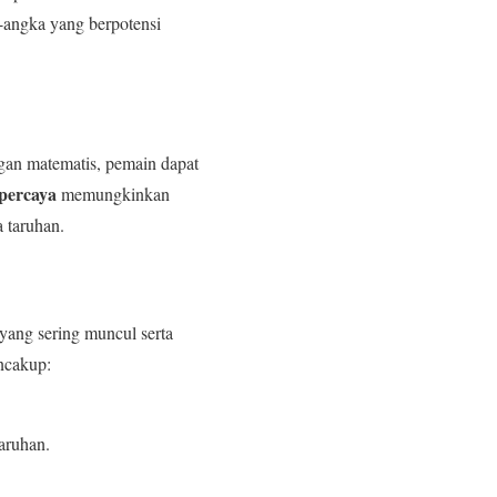
a-angka yang berpotensi
ungan matematis, pemain dapat
rpercaya
memungkinkan
 taruhan.
yang sering muncul serta
ncakup:
aruhan.