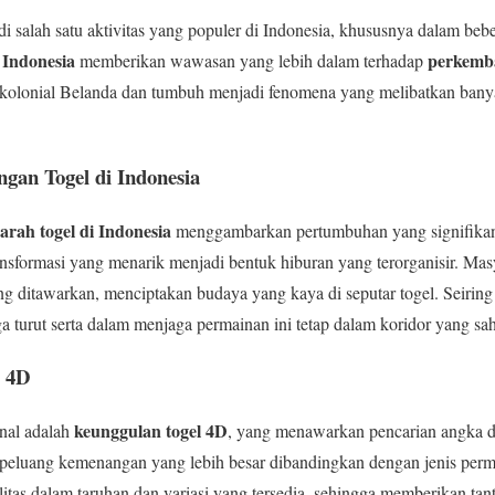
i salah satu aktivitas yang populer di Indonesia, khususnya dalam bebe
i Indonesia
perkemb
memberikan wawasan yang lebih dalam terhadap
a kolonial Belanda dan tumbuh menjadi fenomena yang melibatkan bany
gan Togel di Indonesia
jarah togel di Indonesia
menggambarkan pertumbuhan yang signifikan.
ansformasi yang menarik menjadi bentuk hiburan yang terorganisir. Ma
ng ditawarkan, menciptakan budaya yang kaya di seputar togel. Seiri
a turut serta dalam menjaga permainan ini tetap dalam koridor yang sah
l 4D
keunggulan togel 4D
enal adalah
, yang menawarkan pencarian angka d
peluang kemenangan yang lebih besar dibandingkan dengan jenis perma
litas dalam taruhan dan variasi yang tersedia, sehingga memberikan tan