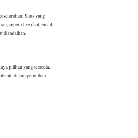
keseluruhan. Situs yang
, seperti live chat, email,
at diandalkan.
ya pilihan yang tersedia,
embantu dalam pemilihan