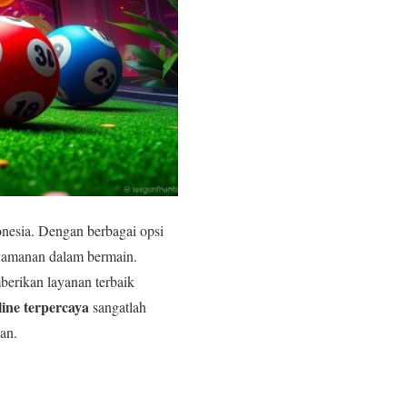
onesia. Dengan berbagai opsi
amanan dalam bermain.
erikan layanan terbaik
line terpercaya
sangatlah
an.