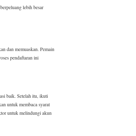
berpeluang lebih besar
gkan dan memuaskan. Pemain
roses pendaftaran ini
i baik. Setelah itu, ikuti
tikan untuk membaca syarat
aktor untuk melindungi akun