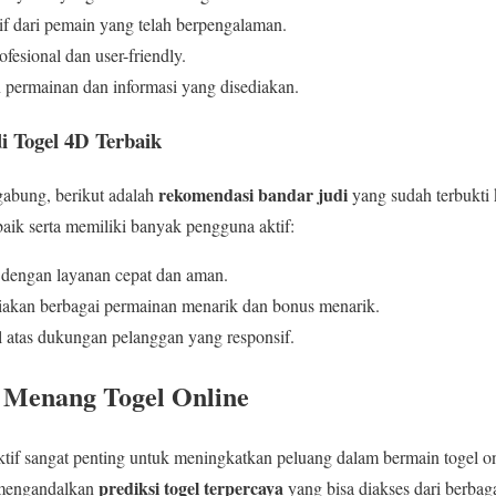
if dari pemain yang telah berpengalaman.
fesional dan user-friendly.
n permainan dan informasi yang disediakan.
i Togel 4D Terbaik
rekomendasi bandar judi
gabung, berikut adalah
yang sudah terbukti k
baik serta memiliki banyak pengguna aktif:
 dengan layanan cepat dan aman.
iakan berbagai permainan menarik dan bonus menarik.
l atas dukungan pelanggan yang responsif.
s Menang Togel Online
tif sangat penting untuk meningkatkan peluang dalam bermain togel on
prediksi togel terpercaya
 mengandalkan
yang bisa diakses dari berbag