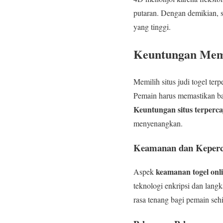
putaran. Dengan demikian, s
yang tinggi.
Keuntungan Memil
Memilih situs judi togel te
Pemain harus memastikan ba
Keuntungan situs terperc
menyenangkan.
Keamanan dan Keperc
keamanan togel onl
Aspek
teknologi enkripsi dan lan
rasa tenang bagi pemain seh