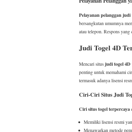
Pelayanan Pelanggan y
Pelayanan pelanggan judi 
bersangkutan umumnya menyed
atau telepon. Respons yang c
Judi Togel 4D Te
judi togel 4D
Mencari situs
penting untuk memahami ciri 
termasuk adanya lisensi resm
Ciri-Ciri Situs Judi T
Ciri situs togel terpercaya
d
Memiliki lisensi resmi yan
Menawarkan metode pemb