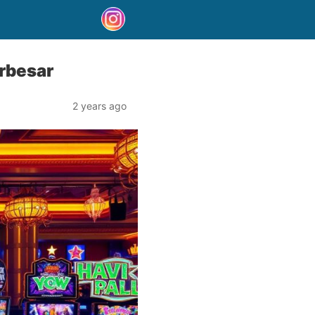
erbesar
2 years ago