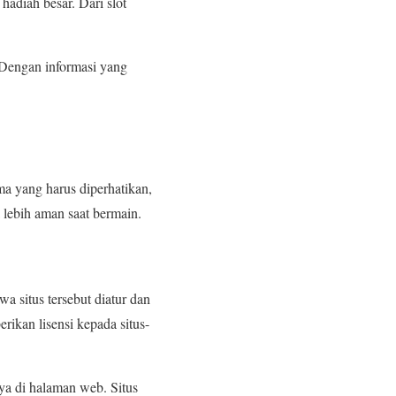
hadiah besar. Dari slot
 Dengan informasi yang
ma yang harus diperhatikan,
 lebih aman saat bermain.
wa situs tersebut diatur dan
ikan lisensi kepada situs-
ya di halaman web. Situs