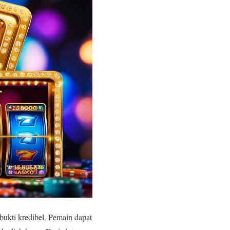
ukti kredibel. Pemain dapat