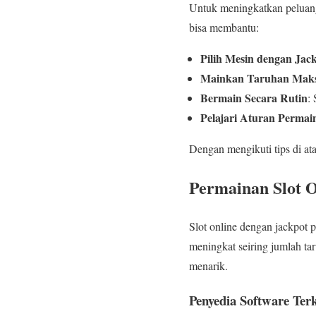
Untuk meningkatkan peluang
bisa membantu:
Pilih Mesin dengan Jack
Mainkan Taruhan Mak
Bermain Secara Rutin
:
Pelajari Aturan Permai
Dengan mengikuti tips di a
Permainan Slot O
Slot online dengan jackpot 
meningkat seiring jumlah t
menarik.
Penyedia Software Te