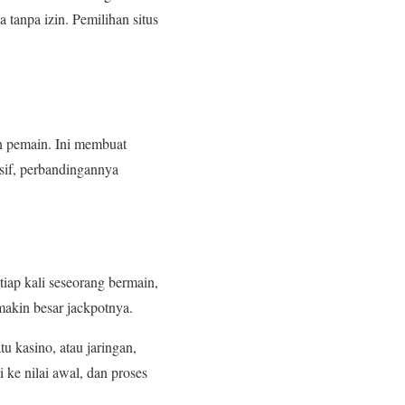
tanpa izin. Pemilihan situs
eh pemain. Ini membuat
esif, perbandingannya
tiap kali seseorang bermain,
makin besar jackpotnya.
tu kasino, atau jaringan,
ke nilai awal, dan proses