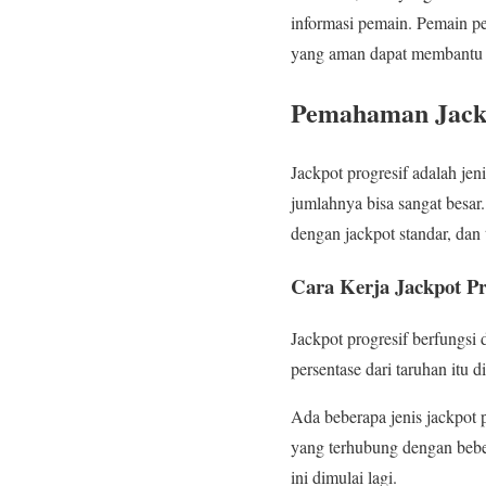
informasi pemain. Pemain pe
yang aman dapat membantu 
Pemahaman Jackp
Jackpot progresif adalah je
jumlahnya bisa sangat besar
dengan jackpot standar, dan
Cara Kerja Jackpot Pr
Jackpot progresif berfungsi
persentase dari taruhan itu
Ada beberapa jenis jackpot p
yang terhubung dengan beber
ini dimulai lagi.