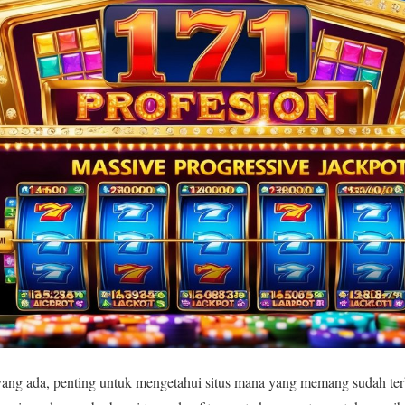
ang ada, penting untuk mengetahui situs mana yang memang sudah terb