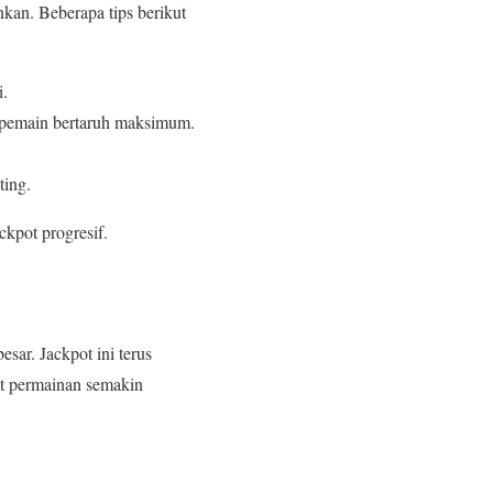
an. Beberapa tips berikut
i.
a pemain bertaruh maksimum.
ting.
kpot progresif.
ar. Jackpot ini terus
at permainan semakin