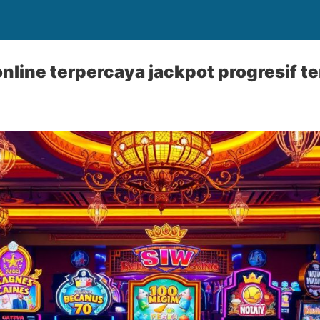
 online terpercaya jackpot progresif t