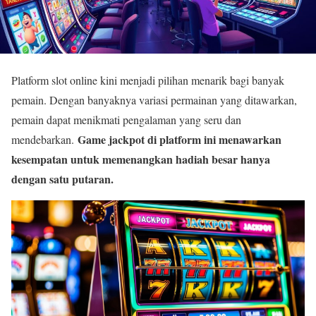
Platform slot online kini menjadi pilihan menarik bagi banyak
pemain. Dengan banyaknya variasi permainan yang ditawarkan,
pemain dapat menikmati pengalaman yang seru dan
Game jackpot di platform ini menawarkan
mendebarkan.
kesempatan untuk memenangkan hadiah besar hanya
dengan satu putaran.