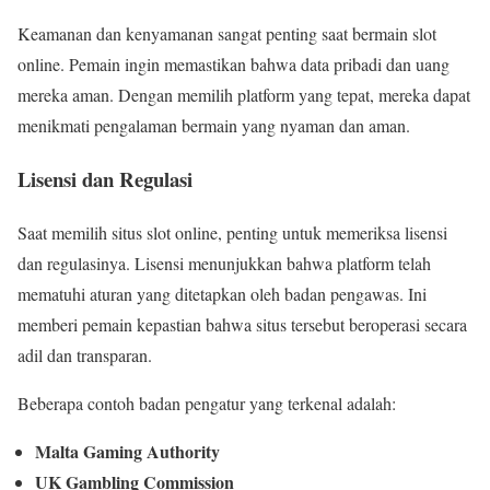
Keamanan dan kenyamanan sangat penting saat bermain slot
online. Pemain ingin memastikan bahwa data pribadi dan uang
mereka aman. Dengan memilih platform yang tepat, mereka dapat
menikmati pengalaman bermain yang nyaman dan aman.
Lisensi dan Regulasi
Saat memilih situs slot online, penting untuk memeriksa lisensi
dan regulasinya. Lisensi menunjukkan bahwa platform telah
mematuhi aturan yang ditetapkan oleh badan pengawas. Ini
memberi pemain kepastian bahwa situs tersebut beroperasi secara
adil dan transparan.
Beberapa contoh badan pengatur yang terkenal adalah:
Malta Gaming Authority
UK Gambling Commission