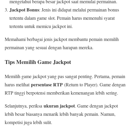
mengetahui berapa besar jackpot saat memulai permainan.
Jackpot Bonus
: Jenis ini didapat melalui permainan bonus
tertentu dalam game slot. Pemain harus memenuhi syarat
tertentu untuk memicu jackpot ini.
Memahami berbagai jenis jackpot membantu pemain memilih
permainan yang sesuai dengan harapan mereka.
Tips Memilih Game Jackpot
Memilih game jackpot yang pas sangat penting. Pertama, pemain
persentase RTP
harus melihat
(Return to Player). Game dengan
RTP tinggi berpotensi memberikan kemenangan lebih sering.
ukuran jackpot
Selanjutnya, periksa
. Game dengan jackpot
lebih besar biasanya menarik lebih banyak pemain. Namun,
kompetisi juga lebih sulit.