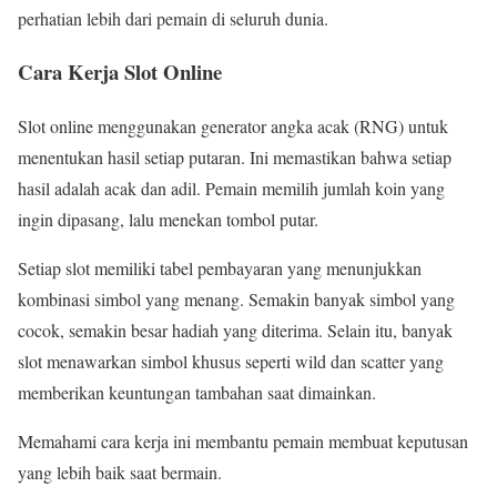
perhatian lebih dari pemain di seluruh dunia.
Cara Kerja Slot Online
Slot online menggunakan generator angka acak (RNG) untuk
menentukan hasil setiap putaran. Ini memastikan bahwa setiap
hasil adalah acak dan adil. Pemain memilih jumlah koin yang
ingin dipasang, lalu menekan tombol putar.
Setiap slot memiliki tabel pembayaran yang menunjukkan
kombinasi simbol yang menang. Semakin banyak simbol yang
cocok, semakin besar hadiah yang diterima. Selain itu, banyak
slot menawarkan simbol khusus seperti wild dan scatter yang
memberikan keuntungan tambahan saat dimainkan.
Memahami cara kerja ini membantu pemain membuat keputusan
yang lebih baik saat bermain.