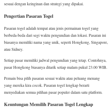
sesuai dengan keinginan dan strategi yang dipakai.
Pengertian Pasaran Togel
Pasaran togel adalah tempat atau jenis permainan togel yang
berbeda-beda dari segi waktu pengundian dan lokasi. Pasaran ini
biasanya memiliki nama yang unik, seperti Hongkong, Singapore,
atau Sidney.
Setiap pasar memiliki jadwal pengundian yang tetap. Contohnya,
pasar Hongkong biasanya ditarik setiap malam pukul 23.00 WIB.
Pemain bisa pilih pasaran sesuai waktu atau peluang menang
yang mereka kira cocok. Pasaran togel lengkap berarti
menyediakan semua pilihan pasar populer dalam satu platform.
Keuntungan Memilih Pasaran Togel Lengkap