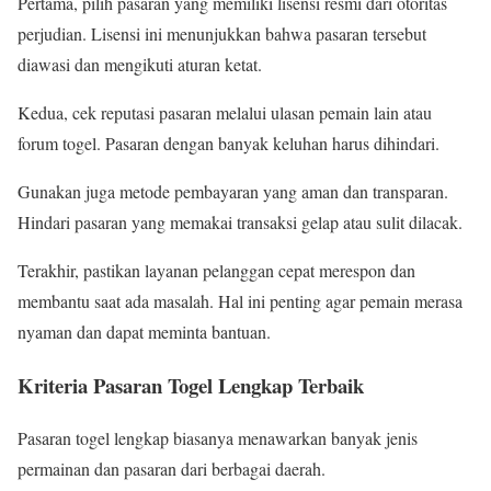
Pertama, pilih pasaran yang memiliki lisensi resmi dari otoritas
perjudian. Lisensi ini menunjukkan bahwa pasaran tersebut
diawasi dan mengikuti aturan ketat.
Kedua, cek reputasi pasaran melalui ulasan pemain lain atau
forum togel. Pasaran dengan banyak keluhan harus dihindari.
Gunakan juga metode pembayaran yang aman dan transparan.
Hindari pasaran yang memakai transaksi gelap atau sulit dilacak.
Terakhir, pastikan layanan pelanggan cepat merespon dan
membantu saat ada masalah. Hal ini penting agar pemain merasa
nyaman dan dapat meminta bantuan.
Kriteria Pasaran Togel Lengkap Terbaik
Pasaran togel lengkap biasanya menawarkan banyak jenis
permainan dan pasaran dari berbagai daerah.