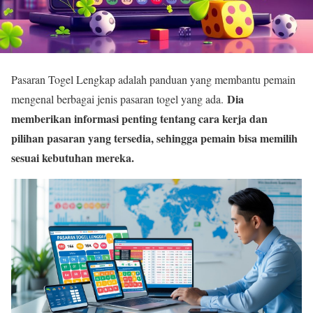
Pasaran Togel Lengkap adalah panduan yang membantu pemain
Dia
mengenal berbagai jenis pasaran togel yang ada.
memberikan informasi penting tentang cara kerja dan
pilihan pasaran yang tersedia, sehingga pemain bisa memilih
sesuai kebutuhan mereka.