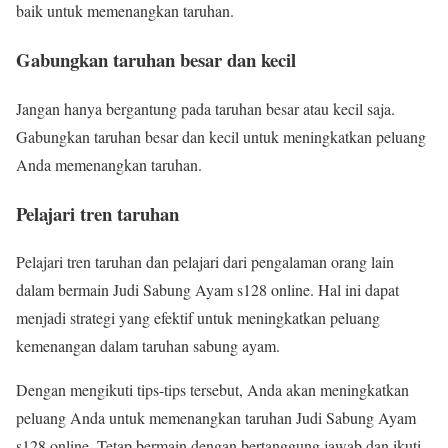
baik untuk memenangkan taruhan.
Gabungkan taruhan besar dan kecil
Jangan hanya bergantung pada taruhan besar atau kecil saja.
Gabungkan taruhan besar dan kecil untuk meningkatkan peluang
Anda memenangkan taruhan.
Pelajari tren taruhan
Pelajari tren taruhan dan pelajari dari pengalaman orang lain
dalam bermain Judi Sabung Ayam s128 online. Hal ini dapat
menjadi strategi yang efektif untuk meningkatkan peluang
kemenangan dalam taruhan sabung ayam.
Dengan mengikuti tips-tips tersebut, Anda akan meningkatkan
peluang Anda untuk memenangkan taruhan Judi Sabung Ayam
s128 online. Tetap bermain dengan bertanggung jawab dan ikuti