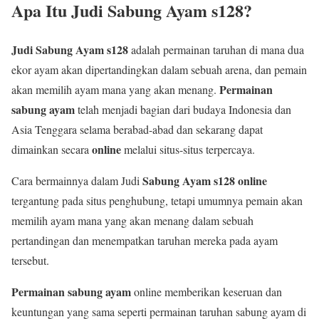
Apa Itu Judi Sabung Ayam s128?
Judi Sabung Ayam s128
adalah permainan taruhan di mana dua
ekor ayam akan dipertandingkan dalam sebuah arena, dan pemain
Permainan
akan memilih ayam mana yang akan menang.
sabung ayam
telah menjadi bagian dari budaya Indonesia dan
Asia Tenggara selama berabad-abad dan sekarang dapat
online
dimainkan secara
melalui situs-situs terpercaya.
Sabung Ayam s128 online
Cara bermainnya dalam Judi
tergantung pada situs penghubung, tetapi umumnya pemain akan
memilih ayam mana yang akan menang dalam sebuah
pertandingan dan menempatkan taruhan mereka pada ayam
tersebut.
Permainan sabung ayam
online memberikan keseruan dan
keuntungan yang sama seperti permainan taruhan sabung ayam di