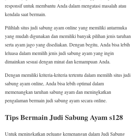
responsif untuk membantu Anda dalam mengatasi masalah atau
kendala saat bermain.
Pilihlah situs judi sabung ayam online yang memiliki antarmuka
yang mudah digunakan dan memiliki banyak pilihan jenis taruhan
serta ayam jago yang disediakan. Dengan begitu, Anda bisa lebih
leluasa dalam memilih jenis judi sabung ayam yang ingin
dimainkan sesuai dengan minat dan kemampuan Anda.
Dengan memiliki kriteria-kriteria tertentu dalam memilih situs judi
sabung ayam online, Anda bisa lebih optimal dalam
memenangkan taruhan sabung ayam dan meningkatkan
pengalaman bermain judi sabung ayam secara online.
Tips Bermain Judi Sabung Ayam s128
Untuk meningkatkan peluang kemenangan dalam Judi Sabung