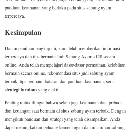
panduan keamanan yang berlaku pada situs sabung ayam
terpercaya.
Kesimpulan
Dalam panduan lengkap ini, kami telah memberikan informasi
terpercaya dan tips bermain Judi Sabung Ayam s128 secara
online. Anda telah mempelajari dasar-dasar permainan, kelebihan
bermain secara online, rekomendasi situs judi sabung ayam
terbaik, tips bermain, batasan dan panduan keamanan, serta
strategi taruhan
yang efektif.
Penting untuk diingat bahwa selalu jaga keamanan data pribadi
dan keuangan saat bermain di situs sabung ayam terbaik. Dengan
mengikuti panduan dan strategi yang telah disampaikan, Anda
dapat meningkatkan peluang kemenangan dalam taruhan sabung