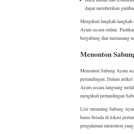
dapat memberikan gambara
Mengikuti langkah-langkah
Ayam secara online. Pastika
bergabung dan memasang ta
Menonton Sabung
Menonton Sabung Ayam secar
pertandingan. Dalam artikel
Ayam secara langsung melal
mengikuti pertandingan Sab
Live streaming Sabung Ayam
harus berada di lokasi pert
pengalaman menonton yang