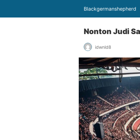
Blackgermanshepherd
Nonton Judi S
idwnld8