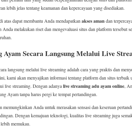
n lebih jelas tentang keamanan dan kepercayaan yang disediakan.
akses aman
 di atas dapat membantu Anda mendapatkan
dan terpercay
n Anda melakukan riset dan mengevaluasi situs dan platform tersebut
ruhan.
 Ayam Secara Langsung Melalui Live Stre
a langsung melalui live streaming adalah cara yang praktis dan men
 ini, kami akan menyajikan informasi tentang platform dan situs terba
live streaming adu ayam online
ui live streaming. Dengan adanya
, A
ung Ayam tanpa harus pergi ke tempat pertandingan.
 memungkinkan Anda untuk merasakan sensasi dan keseruan pertandin
andingan. Dengan kemajuan teknologi, kualitas live streaming juga se
 lebih memukau.