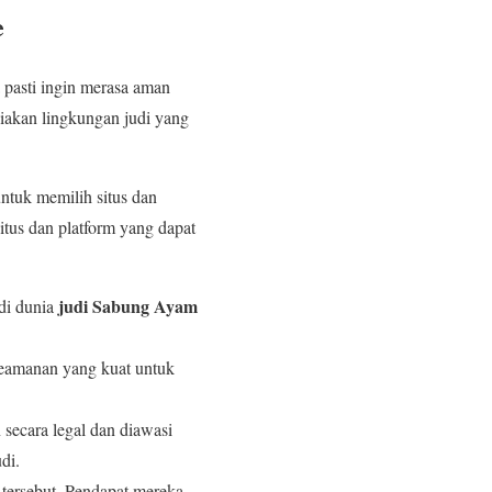
e
pasti ingin merasa aman
iakan lingkungan judi yang
ntuk memilih situs dan
itus dan platform yang dapat
judi Sabung Ayam
 di dunia
keamanan yang kuat untuk
n secara legal dan diawasi
di.
 tersebut. Pendapat mereka