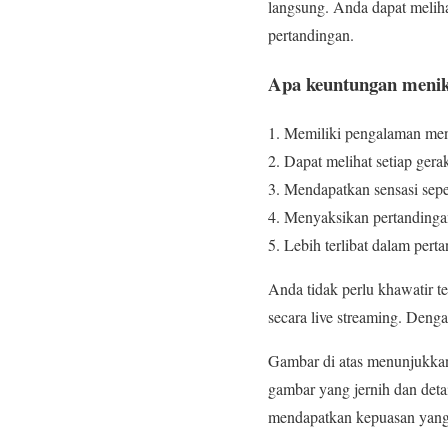
langsung. Anda dapat meliha
pertandingan.
Apa keuntungan menik
Memiliki pengalaman me
Dapat melihat setiap gera
Mendapatkan sensasi sepe
Menyaksikan pertandingan 
Lebih terlibat dalam pert
Anda tidak perlu khawatir 
secara live streaming. Den
Gambar di atas menunjukkan
gambar yang jernih dan det
mendapatkan kepuasan yang