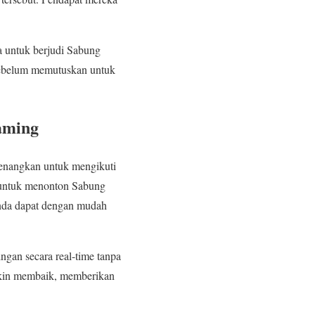
a untuk berjudi Sabung
 sebelum memutuskan untuk
aming
yenangkan untuk mengikuti
ik untuk menonton Sabung
nda dapat dengan mudah
gan secara real-time tanpa
makin membaik, memberikan